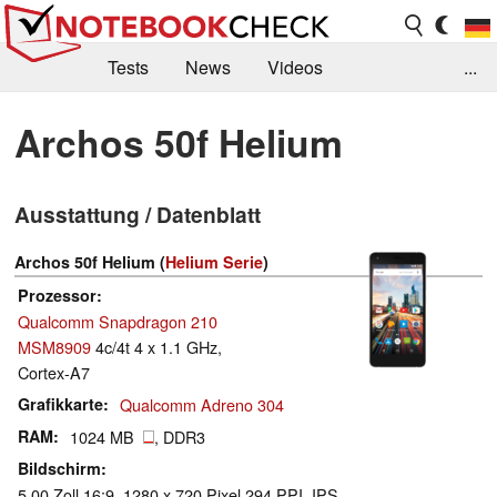
Tests
News
Videos
...
Benchmarks & Tech
Externe Tests
Archos 50f Helium
Kaufberatung
Deals
Suche
Jobs
Ausstattung / Datenblatt
Forum
Archos 50f Helium (
Helium Serie
)
Prozessor
Qualcomm Snapdragon 210
MSM8909
4c/4t 4 x 1.1 GHz,
Cortex-A7
Grafikkarte
Qualcomm Adreno 304
RAM
1024 MB
, DDR3
Bildschirm
5.00 Zoll 16:9, 1280 x 720 Pixel 294 PPI, IPS,