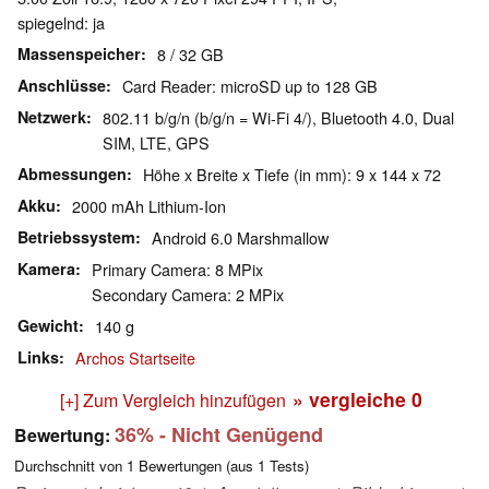
spiegelnd: ja
Massenspeicher
8 / 32 GB
Anschlüsse
Card Reader: microSD up to 128 GB
Netzwerk
802.11 b/g/n (b/g/n = Wi-Fi 4/), Bluetooth 4.0, Dual
SIM, LTE, GPS
Abmessungen
Höhe x Breite x Tiefe (in mm): 9 x 144 x 72
Akku
2000 mAh Lithium-Ion
Betriebssystem
Android 6.0 Marshmallow
Kamera
Primary Camera: 8 MPix
Secondary Camera: 2 MPix
Gewicht
140 g
Links
Archos Startseite
» vergleiche
0
[+] Zum Vergleich hinzufügen
36%
- Nicht Genügend
Bewertung:
Durchschnitt von
1
Bewertungen (aus
1
Tests)