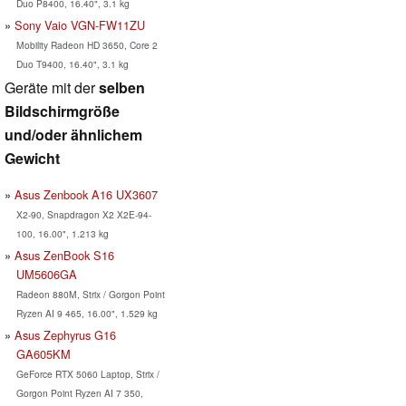
Duo P8400, 16.40", 3.1 kg
Sony Vaio VGN-FW11ZU
Mobility Radeon HD 3650, Core 2
Duo T9400, 16.40", 3.1 kg
Geräte mit der
selben
Bildschirmgröße
und/oder ähnlichem
Gewicht
Asus Zenbook A16 UX3607
X2-90, Snapdragon X2 X2E-94-
100, 16.00", 1.213 kg
Asus ZenBook S16
UM5606GA
Radeon 880M, Strix / Gorgon Point
Ryzen AI 9 465, 16.00", 1.529 kg
Asus Zephyrus G16
GA605KM
GeForce RTX 5060 Laptop, Strix /
Gorgon Point Ryzen AI 7 350,