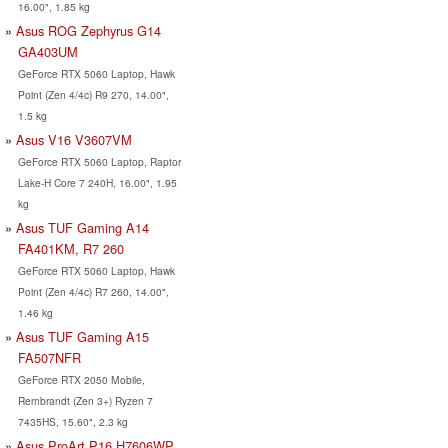
16.00", 1.85 kg
Asus ROG Zephyrus G14
GA403UM
GeForce RTX 5060 Laptop, Hawk
Point (Zen 4/4c) R9 270, 14.00",
1.5 kg
Asus V16 V3607VM
GeForce RTX 5060 Laptop, Raptor
Lake-H Core 7 240H, 16.00", 1.95
kg
Asus TUF Gaming A14
FA401KM, R7 260
GeForce RTX 5060 Laptop, Hawk
Point (Zen 4/4c) R7 260, 14.00",
1.46 kg
Asus TUF Gaming A15
FA507NFR
GeForce RTX 2050 Mobile,
Rembrandt (Zen 3+) Ryzen 7
7435HS, 15.60", 2.3 kg
Asus ProArt P16 H7606WP