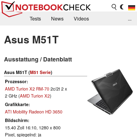
Tests
News
Videos
...
Benchmarks & Tech
Externe Tests
Asus M51T
Kaufberatung
Deals
Suche
Jobs
Ausstattung / Datenblatt
Forum
Asus M51T (
M51 Serie
)
Prozessor
AMD Turion X2 RM-70
2c/2t 2 x
2 GHz (
AMD Turion X2
)
Grafikkarte
ATI Mobility Radeon HD 3650
Bildschirm
15.40 Zoll 16:10, 1280 x 800
Pixel, spiegelnd: ja