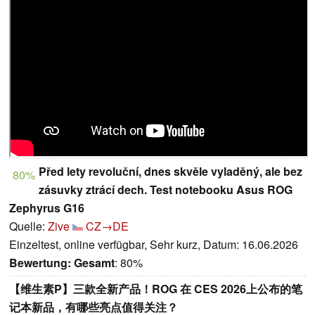
Před lety revoluční, dnes skvěle vyladěný, ale bez
80%
zásuvky ztrácí dech. Test notebooku Asus ROG
Zephyrus G16
Quelle:
Zive
CZ→DE
Einzeltest, online verfügbar, Sehr kurz, Datum: 16.06.2026
Bewertung:
Gesamt
: 80%
【维生素P】三款全新产品！ROG 在 CES 2026上公布的笔
记本新品，有哪些亮点值得关注？