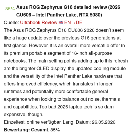
Asus ROG Zephyrus G16 detailed review (2026
85%
GU606 – Intel Panther Lake, RTX 5080)
Quelle:
Ultrabook Review
EN→DE
The Asus ROG Zephyrus G16 GU606 2026 doesn’t seem
like a huge update over the previous G16 generations at
first glance. However, it is an overall more versatile offer in
its premium portable segment of 16-inch all-purpose
notebooks. The main selling points adding up to this refresh
are the brighter OLED display, the updated cooling module
and the versatility of the Intel Panther Lake hardware that
offers improved efficiency, which translates in longer
runtimes and potentially more comfortable general
experience when looking to balance out noise, thermals
and capabilities. Too bad 2026 laptop tech is so darn
expensive, though.
Einzeltest, online verfügbar, Lang, Datum: 26.05.2026
Bewertung:
Gesamt
: 85%