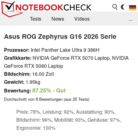
Tests
News
Videos
...
Benchmarks & Tech
Externe Tests
Asus ROG Zephyrus G16 2026 Serie
Kaufberatung
Deals
Suche
Jobs
Prozessor:
Intel Panther Lake Ultra 9 386H
Grafikkarte:
NVIDIA GeForce RTX 5070 Laptop, NVIDIA
Forum
GeForce RTX 5080 Laptop
Bildschirm:
16.00 Zoll
Gewicht:
1.95kg
87.25%
- Gut
Bewertung:
Durchschnitt von
8
Bewertungen (aus
20
Tests)
Preis: 78%, Leistung: 92%, Ausstattung: 90%,
Bildschirm: 96%, Mobilität: 93%, Gehäuse: 97%,
Ergonomie: 100%