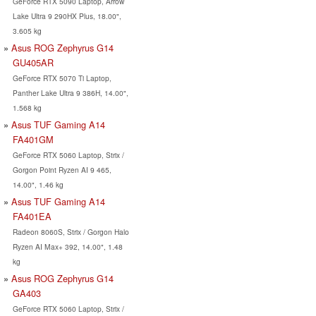
GeForce RTX 5090 Laptop, Arrow
Lake Ultra 9 290HX Plus, 18.00",
3.605 kg
Asus ROG Zephyrus G14
GU405AR
GeForce RTX 5070 Ti Laptop,
Panther Lake Ultra 9 386H, 14.00",
1.568 kg
Asus TUF Gaming A14
FA401GM
GeForce RTX 5060 Laptop, Strix /
Gorgon Point Ryzen AI 9 465,
14.00", 1.46 kg
Asus TUF Gaming A14
FA401EA
Radeon 8060S, Strix / Gorgon Halo
Ryzen AI Max+ 392, 14.00", 1.48
kg
Asus ROG Zephyrus G14
GA403
GeForce RTX 5060 Laptop, Strix /