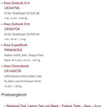
Asus Zenbook A14
UX3407NA
X2-90, Snapdragon X2 X2E-88-
100, 14.00", 0.99 kg
Asus Zenbook A16
UX3607OA
X2-90, Snapdragon X2 X2E-96-
100, 16.00", 1.2 kg
Asus ExpertBook
PM3606CKA
Radeon 820M, Strix / Gorgon Point
Ryzen AI 5 330, 16.00", 1.87 kg
Asus Chromebook
CX1405CTA
UHD Graphics 24EUs (Alder Lake-
N), Alder Lake-N Processor N150,
14.00", 1.39 kg
Preisvergleich
>
Notebook Test, Laptop Test und News
>
Externe Tests
>
Asus
> Asus