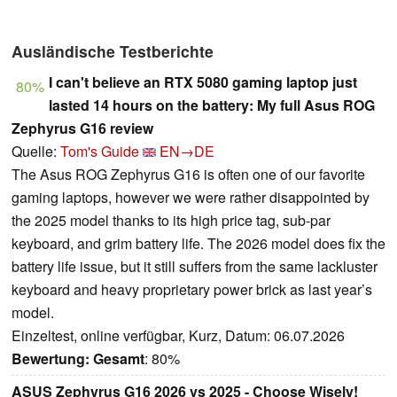
Ausländische Testberichte
I can't believe an RTX 5080 gaming laptop just
80%
lasted 14 hours on the battery: My full Asus ROG
Zephyrus G16 review
Quelle:
Tom's Guide
EN→DE
The Asus ROG Zephyrus G16 is often one of our favorite
gaming laptops, however we were rather disappointed by
the 2025 model thanks to its high price tag, sub-par
keyboard, and grim battery life. The 2026 model does fix the
battery life issue, but it still suffers from the same lackluster
keyboard and heavy proprietary power brick as last year’s
model.
Einzeltest, online verfügbar, Kurz, Datum: 06.07.2026
Bewertung:
Gesamt
: 80%
ASUS Zephyrus G16 2026 vs 2025 - Choose Wisely!