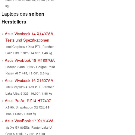
kg
Laptops des
selben
Herstellers
Asus Vivobook 14 X1407AA
Tests und Spezifikationen
Intel Graphics 4 Xe3 PTL, Panther
Lake Ultra 5 325, 14.00", 1.46 kg
Asus VivoBook 18 M1807GA
Radeon 840M, Strix / Gorgon Point
Ryzen AI 7 445, 18.00", 2.6 kg
Asus Vivobook 16 X1607AA
Intel Graphics 4 Xe3 PTL, Panther
Lake Ultra 5 325, 16.00", 1.88 kg
Asus ProArt PZ14 HT7407
X2-90, Snapdragon X2 X2E-88-
100, 14.00", 1.559 kg
Asus VivoBook 17 X1704VA
Iris Xe G7 80EUs, Raptor Lake-U
Core 5 120U, 17.30", 2.1 kg