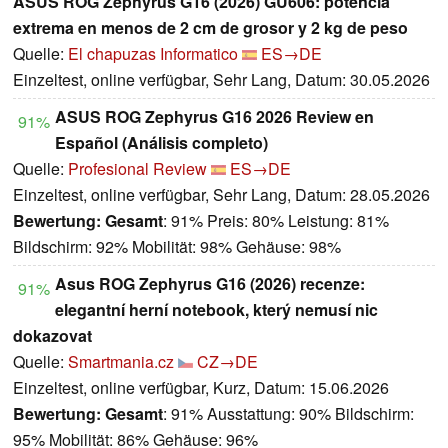
ASUS ROG Zephyrus G16 (2026) GU606: potencia
extrema en menos de 2 cm de grosor y 2 kg de peso
Quelle:
El chapuzas Informatico
ES→DE
Einzeltest, online verfügbar, Sehr Lang, Datum: 30.05.2026
ASUS ROG Zephyrus G16 2026 Review en
91%
Español (Análisis completo)
Quelle:
Profesional Review
ES→DE
Einzeltest, online verfügbar, Sehr Lang, Datum: 28.05.2026
Bewertung:
Gesamt
: 91% Preis: 80% Leistung: 81%
Bildschirm: 92% Mobilität: 98% Gehäuse: 98%
Asus ROG Zephyrus G16 (2026) recenze:
91%
elegantní herní notebook, který nemusí nic
dokazovat
Quelle:
Smartmania.cz
CZ→DE
Einzeltest, online verfügbar, Kurz, Datum: 15.06.2026
Bewertung:
Gesamt
: 91% Ausstattung: 90% Bildschirm:
95% Mobilität: 86% Gehäuse: 96%