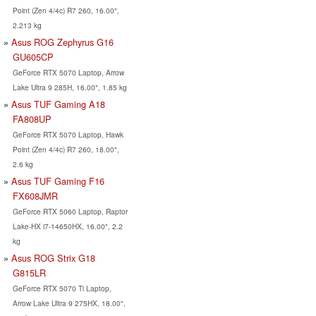
Point (Zen 4/4c) R7 260, 16.00",
2.213 kg
Asus ROG Zephyrus G16
GU605CP
GeForce RTX 5070 Laptop, Arrow
Lake Ultra 9 285H, 16.00", 1.85 kg
Asus TUF Gaming A18
FA808UP
GeForce RTX 5070 Laptop, Hawk
Point (Zen 4/4c) R7 260, 18.00",
2.6 kg
Asus TUF Gaming F16
FX608JMR
GeForce RTX 5060 Laptop, Raptor
Lake-HX i7-14650HX, 16.00", 2.2
kg
Asus ROG Strix G18
G815LR
GeForce RTX 5070 Ti Laptop,
Arrow Lake Ultra 9 275HX, 18.00",