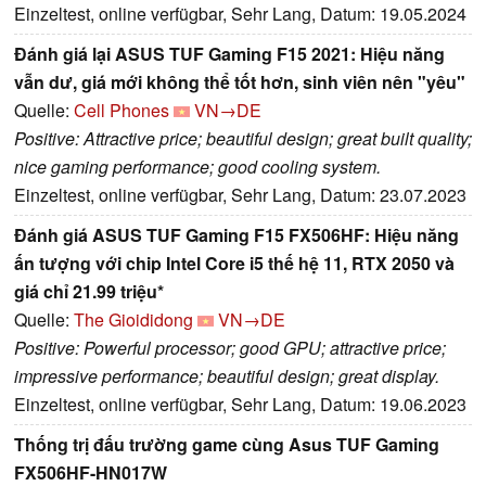
Einzeltest, online verfügbar, Sehr Lang, Datum: 19.05.2024
Đánh giá lại ASUS TUF Gaming F15 2021: Hiệu năng
vẫn dư, giá mới không thể tốt hơn, sinh viên nên "yêu"
Quelle:
Cell Phones
VN→DE
Positive: Attractive price; beautiful design; great built quality;
nice gaming performance; good cooling system.
Einzeltest, online verfügbar, Sehr Lang, Datum: 23.07.2023
Đánh giá ASUS TUF Gaming F15 FX506HF: Hiệu năng
ấn tượng với chip Intel Core i5 thế hệ 11, RTX 2050 và
giá chỉ 21.99 triệu*
Quelle:
The Gioididong
VN→DE
Positive: Powerful processor; good GPU; attractive price;
impressive performance; beautiful design; great display.
Einzeltest, online verfügbar, Sehr Lang, Datum: 19.06.2023
Thống trị đấu trường game cùng Asus TUF Gaming
FX506HF-HN017W