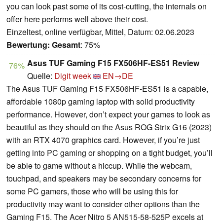
you can look past some of its cost-cutting, the internals on
offer here performs well above their cost.
Einzeltest, online verfügbar, Mittel, Datum: 02.06.2023
Bewertung:
Gesamt
: 75%
Asus TUF Gaming F15 FX506HF-ES51 Review
76%
Quelle:
Digit week
EN→DE
The Asus TUF Gaming F15 FX506HF-ES51 is a capable,
affordable 1080p gaming laptop with solid productivity
performance. However, don’t expect your games to look as
beautiful as they should on the Asus ROG Strix G16 (2023)
with an RTX 4070 graphics card. However, if you’re just
getting into PC gaming or shopping on a tight budget, you’ll
be able to game without a hiccup. While the webcam,
touchpad, and speakers may be secondary concerns for
some PC gamers, those who will be using this for
productivity may want to consider other options than the
Gaming F15. The Acer Nitro 5 AN515-58-525P excels at