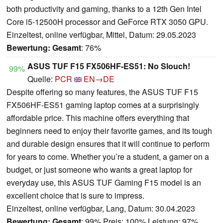
both productivity and gaming, thanks to a 12th Gen Intel
Core i5-12500H processor and GeForce RTX 3050 GPU.
Einzeltest, online verfügbar, Mittel, Datum: 29.05.2023
Bewertung:
Gesamt
: 76%
ASUS TUF F15 FX506HF-ES51: No Slouch!
99%
Quelle:
PCR
EN→DE
Despite offering so many features, the ASUS TUF F15
FX506HF-ES51 gaming laptop comes at a surprisingly
affordable price. This machine offers everything that
beginners need to enjoy their favorite games, and its tough
and durable design ensures that it will continue to perform
for years to come. Whether you’re a student, a gamer on a
budget, or just someone who wants a great laptop for
everyday use, this ASUS TUF Gaming F15 model is an
excellent choice that is sure to impress.
Einzeltest, online verfügbar, Lang, Datum: 30.04.2023
Bewertung:
Gesamt
: 99% Preis: 100% Leistung: 97%