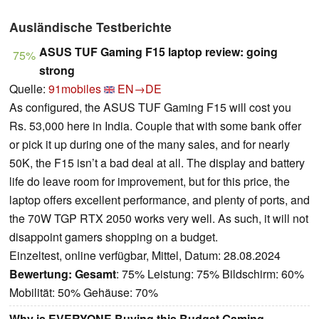
Ausländische Testberichte
ASUS TUF Gaming F15 laptop review: going
75%
strong
Quelle:
91mobiles
EN→DE
As configured, the ASUS TUF Gaming F15 will cost you
Rs. 53,000 here in India. Couple that with some bank offer
or pick it up during one of the many sales, and for nearly
50K, the F15 isn’t a bad deal at all. The display and battery
life do leave room for improvement, but for this price, the
laptop offers excellent performance, and plenty of ports, and
the 70W TGP RTX 2050 works very well. As such, it will not
disappoint gamers shopping on a budget.
Einzeltest, online verfügbar, Mittel, Datum: 28.08.2024
Bewertung:
Gesamt
: 75% Leistung: 75% Bildschirm: 60%
Mobilität: 50% Gehäuse: 70%
Why is EVERYONE Buying this Budget Gaming