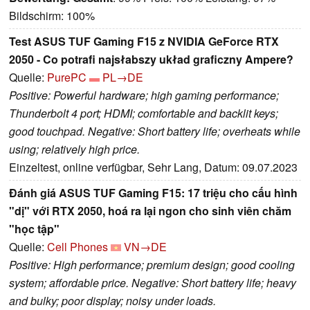
Bildschirm: 100%
Test ASUS TUF Gaming F15 z NVIDIA GeForce RTX
2050 - Co potrafi najsłabszy układ graficzny Ampere?
Quelle:
PurePC
PL→DE
Positive: Powerful hardware; high gaming performance;
Thunderbolt 4 port; HDMI; comfortable and backlit keys;
good touchpad. Negative: Short battery life; overheats while
using; relatively high price.
Einzeltest, online verfügbar, Sehr Lang, Datum: 09.07.2023
Đánh giá ASUS TUF Gaming F15: 17 triệu cho cấu hình
"dị" với RTX 2050, hoá ra lại ngon cho sinh viên chăm
"học tập"
Quelle:
Cell Phones
VN→DE
Positive: High performance; premium design; good cooling
system; affordable price. Negative: Short battery life; heavy
and bulky; poor display; noisy under loads.