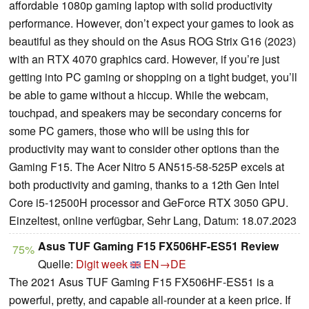
affordable 1080p gaming laptop with solid productivity
performance. However, don’t expect your games to look as
beautiful as they should on the Asus ROG Strix G16 (2023)
with an RTX 4070 graphics card. However, if you’re just
getting into PC gaming or shopping on a tight budget, you’ll
be able to game without a hiccup. While the webcam,
touchpad, and speakers may be secondary concerns for
some PC gamers, those who will be using this for
productivity may want to consider other options than the
Gaming F15. The Acer Nitro 5 AN515-58-525P excels at
both productivity and gaming, thanks to a 12th Gen Intel
Core i5-12500H processor and GeForce RTX 3050 GPU.
Einzeltest, online verfügbar, Sehr Lang, Datum: 18.07.2023
Asus TUF Gaming F15 FX506HF-ES51 Review
75%
Quelle:
Digit week
EN→DE
The 2021 Asus TUF Gaming F15 FX506HF-ES51 is a
powerful, pretty, and capable all-rounder at a keen price. If