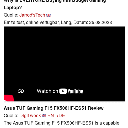
Laptop?
Quelle:
Jarrod'sTech
Einzeltest, online verfügbar, Lang, Datum: 25.08.2023
Asus TUF Gaming F15 FX506HF-ES51 Review
Quelle:
Digit week
EN→DE
The Asus TUF Gaming F15 FX506HF-ES51 is a capable,