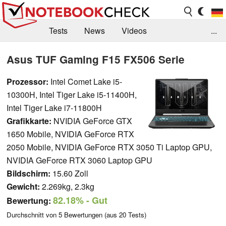
Tests
News
Videos
...
Benchmarks & Tech
Externe Tests
Asus TUF Gaming F15 FX506 Serie
Kaufberatung
Deals
Suche
Jobs
Prozessor:
Intel Comet Lake i5-
10300H, Intel Tiger Lake i5-11400H,
Forum
Intel Tiger Lake i7-11800H
Grafikkarte:
NVIDIA GeForce GTX
1650 Mobile, NVIDIA GeForce RTX
2050 Mobile, NVIDIA GeForce RTX 3050 Ti Laptop GPU,
NVIDIA GeForce RTX 3060 Laptop GPU
Bildschirm:
15.60 Zoll
Gewicht:
2.269kg, 2.3kg
82.18%
- Gut
Bewertung:
Durchschnitt von
5
Bewertungen (aus
20
Tests)