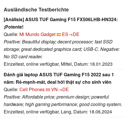
Ausländische Testberichte
[Análisis] ASUS TUF Gaming F15 FX506LHB-HN324:
¡Potente!
Quelle:
Mi Mundo Gadget
ES→DE
Positive: Beautiful display; decent processor; fast SSD
storage; great dedicated graphics card; USB-C. Negative:
No SD card reader.
Einzeltest, online verfügbar, Mittel, Datum: 18.01.2023
Đánh giá laptop ASUS TUF Gaming F15 2022 sau 1
năm: Rẻ-mạnh-mát, deal hời thật sự cho sinh viên
Quelle:
Cell Phones
VN→DE
Positive: Affordable price; premium design; powerful
hardware; high gaming performance; good cooling system.
Einzeltest, online verfügbar, Lang, Datum: 18.06.2024