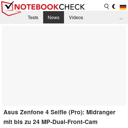
Tests
News
Videos
...
Benchmarks & Tech
Externe Tests
Kaufberatung
Deals
Suche
Jobs
Forum
Asus Zenfone 4 Selfie (Pro): Midranger
mit bis zu 24 MP-Dual-Front-Cam