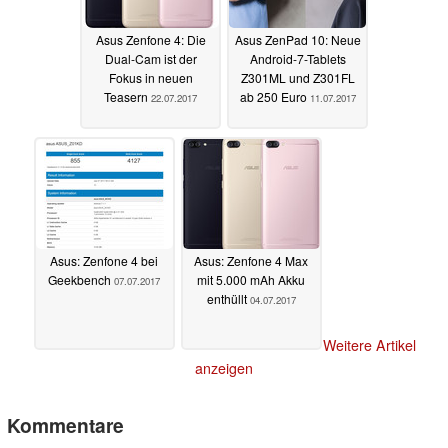
Asus Zenfone 4: Die
Asus ZenPad 10: Neue
Dual-Cam ist der
Android-7-Tablets
Fokus in neuen
Z301ML und Z301FL
Teasern
ab 250 Euro
22.07.2017
11.07.2017
Asus: Zenfone 4 bei
Asus: Zenfone 4 Max
Geekbench
mit 5.000 mAh Akku
07.07.2017
enthüllt
04.07.2017
Weitere Artikel
anzeigen
Kommentare