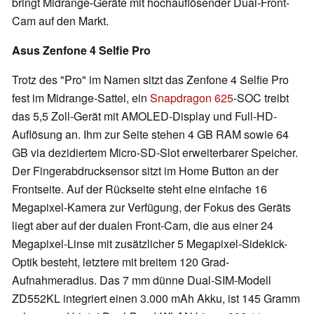
bringt Midrange-Geräte mit hochauflösender Dual-Front-
Cam auf den Markt.
Asus Zenfone 4 Selfie Pro
Trotz des "Pro" im Namen sitzt das Zenfone 4 Selfie Pro
fest im Midrange-Sattel, ein
Snapdragon 625
-SOC treibt
das 5,5 Zoll-Gerät mit AMOLED-Display und Full-HD-
Auflösung an. Ihm zur Seite stehen 4 GB RAM sowie 64
GB via dezidiertem Micro-SD-Slot erweiterbarer Speicher.
Der Fingerabdrucksensor sitzt im Home Button an der
Frontseite. Auf der Rückseite steht eine einfache 16
Megapixel-Kamera zur Verfügung, der Fokus des Geräts
liegt aber auf der dualen Front-Cam, die aus einer 24
Megapixel-Linse mit zusätzlicher 5 Megapixel-Sidekick-
Optik besteht, letztere mit breitem 120 Grad-
Aufnahmeradius. Das 7 mm dünne Dual-SIM-Modell
ZD552KL integriert einen 3.000 mAh Akku, ist 145 Gramm