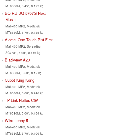
MT6580M, 5.45", 0.172 kg
BQ RU BQ 5707G Next
Music
Mali-400 MP2, Mediatek
MT6580M, 5.70", 0.185 kg
Alcatel One Touch Pixi First
Mali-400 MP2, Spreadtrum
SC7731, 4.00", 0.146 kg
Blackview A20
Mali-400 MP2, Mediatek
MT6580M, 5.50", 0.17 kg
Cubot King Kong
Mali-400 MP2, Mediatek
MT6580M, 5.00", 0.246 kg
TP-Link Neffos C5A
Mali-400 MP2, Mediatek
MT6580M, 5.00", 0.159 kg
Wiko Lenny 5
Mali-400 MP2, Mediatek
MT6580M, 5.70", 0.199 kg