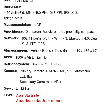
RAM
1024 MB
Bildschirm
4.50 Zoll 16:9, 854 x 480 Pixel 218 PPI, IPS LCD,
spiegelnd: ja
Massenspeicher
8 GB
Anschlüsse
Sensoren: Accelerometer, proximity, compass
Netzwerk
802.11 b/g/n (b/g/n = Wi-Fi 4/), Bluetooth 4.0, Dual
SIM, LTE, GPS
Abmessungen
Höhe x Breite x Tiefe (in mm): 10 x 135 x 67
Akku
1600 mAh Lithium-Ion
Betriebssystem
Android 5.1 Lollipop
Kamera
Primary Camera: 5 MPix 5 MP, f/2.0, autofocus,
LED flash
Secondary Camera: 1 MPix
Gewicht
134 g
Links
Asus Startseite
Asus Notebooks Übersichtseite