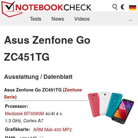
Tests
News
Videos
...
Benchmarks & Tech
Externe Tests
Asus Zenfone Go
Kaufberatung
Deals
Suche
Jobs
ZC451TG
Forum
Ausstattung / Datenblatt
Asus Zenfone Go ZC451TG (
Zenfone
Serie
)
Prozessor
Mediatek MT6580M
4c/4t 4 x
1.3 GHz, Cortex-A7
Grafikkarte
ARM Mali-400 MP2