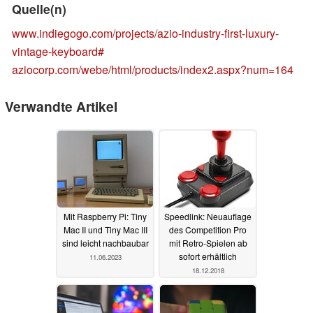
Quelle(n)
www.indiegogo.com/projects/azio-industry-first-luxury-
vintage-keyboard#
aziocorp.com/webe/html/products/index2.aspx?num=164
Verwandte Artikel
Mit Raspberry Pi: Tiny
Speedlink: Neuauflage
Mac II und Tiny Mac III
des Competition Pro
sind leicht nachbaubar
mit Retro-Spielen ab
sofort erhältlich
11.06.2023
18.12.2018