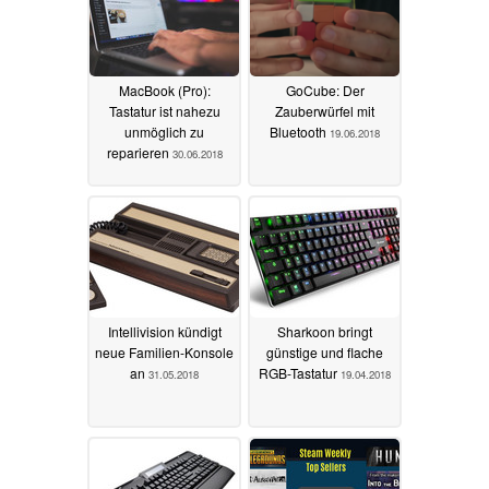
MacBook (Pro):
GoCube: Der
Tastatur ist nahezu
Zauberwürfel mit
unmöglich zu
Bluetooth
19.06.2018
reparieren
30.06.2018
Intellivision kündigt
Sharkoon bringt
neue Familien-Konsole
günstige und flache
an
RGB-Tastatur
31.05.2018
19.04.2018