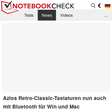
Tests
News
Videos
...
Benchmarks & Tech
Externe Tests
Kaufberatung
Deals
Suche
Jobs
Forum
Azios Retro-Classic-Tastaturen nun auch
mit Bluetooth für Win und Mac