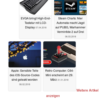
EVGA bringt High-End-
Steam Charts: Nier
Tastatur mit LCD-
Automata macht Jagd
Display
auf PUBG, Warhammer
07.04.2018
Vermintide 2 auf Drei
06.03.2018
Apple: Sensible Teile
Retro-Computer: C64-
des iOS-Source-Codes
Mini erscheint am 29.
sind geleakt worden
März
31.01.2018
08.02.2018
Weitere Artikel
anzeigen