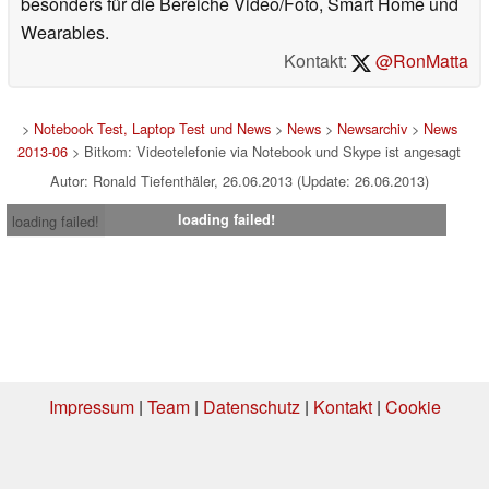
besonders für die Bereiche Video/Foto, Smart Home und
Wearables.
Kontakt:
@RonMatta
>
Notebook Test, Laptop Test und News
>
News
>
Newsarchiv
>
News
2013-06
> Bitkom: Videotelefonie via Notebook und Skype ist angesagt
Autor: Ronald Tiefenthäler, 26.06.2013 (Update: 26.06.2013)
loading failed!
loading failed!
Impressum
|
Team
|
Datenschutz
|
Kontakt
|
Cookie
Einstellungen
| 01.08.2026 01:04
* Beim Kauf über einen Affiliate-Link kann Notebookcheck eine Vergütung
erhalten. Vielen Dank für Ihre Unterstützung!.