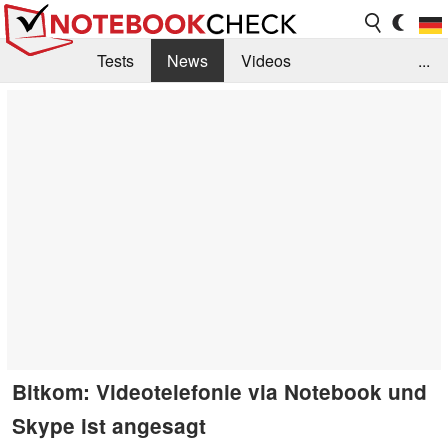
Tests
News
Videos
...
Benchmarks & Tech
Externe Tests
Kaufberatung
Deals
Suche
Jobs
Forum
Bitkom: Videotelefonie via Notebook und
Skype ist angesagt