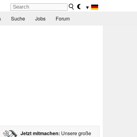
▼
s
Suche
Jobs
Forum
Jetzt mitmachen:
Unsere große