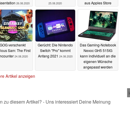
äsentation
aus Apples Store
26.08.2020
25.08.2020
verbannt
25.08.2020
GOG verschenkt
Gerücht: Die Nintendo
Das Gaming-Notebook
ious Sam: The First
Switch "Pro" kommt
Nexoc GH5 515IG
ncounter
Anfang 2021
kann individuell an die
24.08.2020
24.08.2020
eigenen Wünsche
angepasst werden
22.08.2020
re Artikel anzeigen
n zu diesem Artikel? - Uns interessiert Deine Meinung