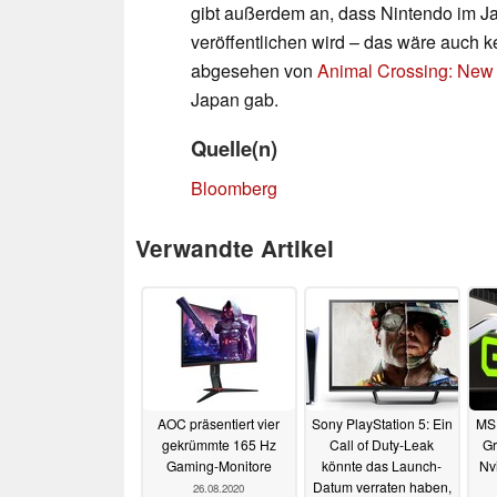
gibt außerdem an, dass Nintendo im J
veröffentlichen wird – das wäre auch 
abgesehen von
Animal Crossing: New
Japan gab.
Quelle(n)
Bloomberg
Verwandte Artikel
AOC präsentiert vier
Sony PlayStation 5: Ein
MSI
gekrümmte 165 Hz
Call of Duty-Leak
Gr
Gaming-Monitore
könnte das Launch-
Nv
Datum verraten haben,
26.08.2020