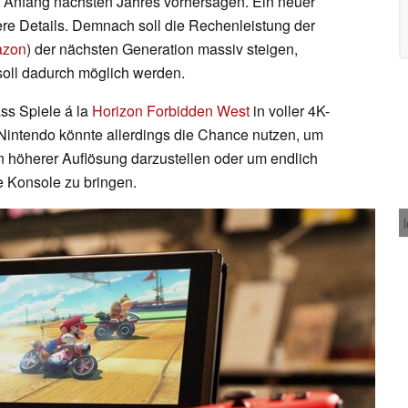
r Anfang nächsten Jahres vorhersagen. Ein neuer
re Details. Demnach soll die Rechenleistung der
azon
) der nächsten Generation massiv steigen,
soll dadurch möglich werden.
ass Spiele á la
Horizon Forbidden West
in voller 4K-
Nintendo könnte allerdings die Chance nutzen, um
in höherer Auflösung darzustellen oder um endlich
e Konsole zu bringen.