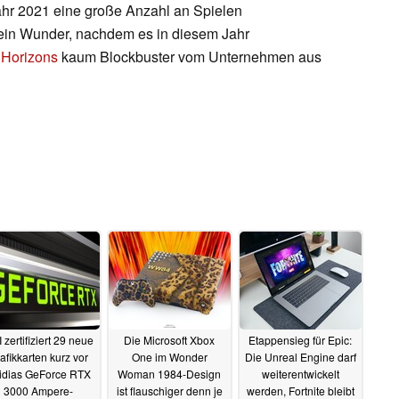
ahr 2021 eine große Anzahl an Spielen
kein Wunder, nachdem es in diesem Jahr
 Horizons
kaum Blockbuster vom Unternehmen aus
 zertifiziert 29 neue
Die Microsoft Xbox
Etappensieg für Epic:
afikkarten kurz vor
One im Wonder
Die Unreal Engine darf
idias GeForce RTX
Woman 1984-Design
weiterentwickelt
3000 Ampere-
ist flauschiger denn je
werden, Fortnite bleibt