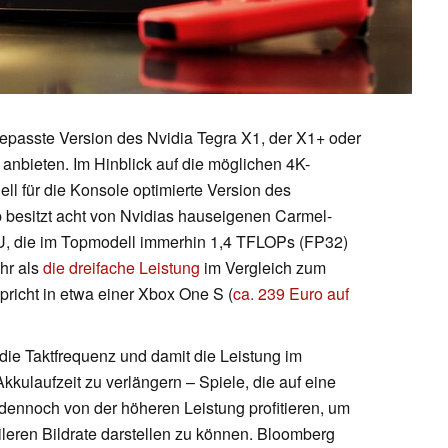
gepasste Version des Nvidia Tegra X1, der X1+ oder
anbieten. Im Hinblick auf die möglichen 4K-
ll für die Konsole optimierte Version des
 besitzt acht von Nvidias hauseigenen Carmel-
U, die im Topmodell immerhin 1,4 TFLOPs (FP32)
hr als
die dreifache Leistung
im Vergleich zum
pricht in etwa einer Xbox One S (
ca. 239 Euro auf
die Taktfrequenz und damit die Leistung im
kulaufzeit zu verlängern – Spiele, die auf eine
dennoch von der höheren Leistung profitieren, um
ileren Bildrate darstellen zu können. Bloomberg