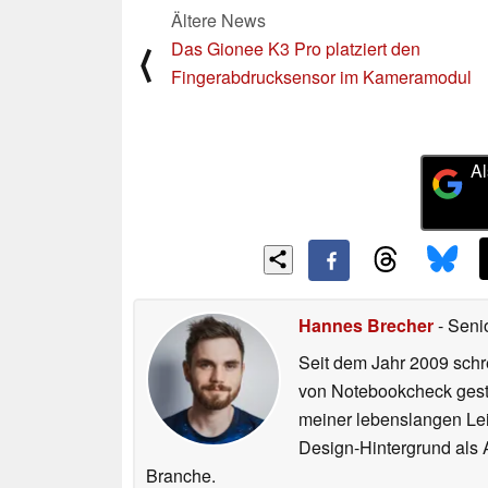
Ältere News
Das Gionee K3 Pro platziert den
⟨
Fingerabdrucksensor im Kameramodul
Al
Hannes Brecher
- Seni
Seit dem Jahr 2009 schre
von Notebookcheck gest
meiner lebenslangen Lei
Design-Hintergrund als A
Branche.