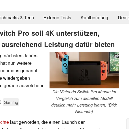
nchmarks & Tech
Externe Tests
Kaufberatung
Deal
itch Pro soll 4K unterstützen,
 ausreichend Leistung dafür bieten
ng nächsten Jahres
 hat nun weitere
ernehmens genannt,
lte wiedergeben
te gerade ausreichend
Die Nintendo Switch Pro könnte im
Vergleich zum aktuellen Modell
0
Gaming
deutlich mehr Leistung bieten. (Bild:
Nintendo)
chte
laut geworden, die einen Launch der