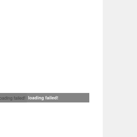
loading failed!
loading failed!