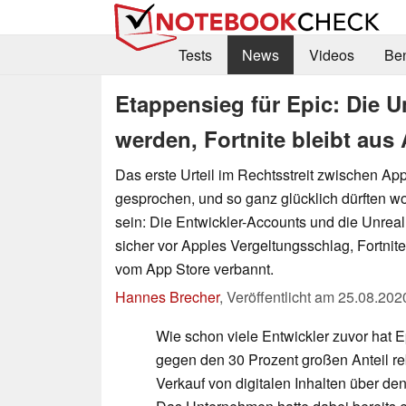
Tests
News
Videos
Be
Etappensieg für Epic: Die U
werden, Fortnite bleibt aus
Das erste Urteil im Rechtsstreit zwischen Ap
gesprochen, und so ganz glücklich dürften wo
sein: Die Entwickler-Accounts und die Unreal
sicher vor Apples Vergeltungsschlag, Fortnite
vom App Store verbannt.
Hannes Brecher
,
Veröffentlicht am
25.08.202
Wie schon viele Entwickler zuvor hat 
gegen den 30 Prozent großen Anteil reb
Verkauf von digitalen Inhalten über den