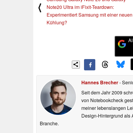
⟨
Note20 Ultra im iFixit-Teardown:
Experimentiert Samsung mit einer neuen
Kühlung?
Al
Hannes Brecher
- Seni
Seit dem Jahr 2009 schre
von Notebookcheck gest
meiner lebenslangen Lei
Design-Hintergrund als A
Branche.