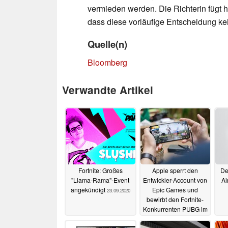
vermieden werden. Die Richterin fügt h
dass diese vorläufige Entscheidung kei
Quelle(n)
Bloomberg
Verwandte Artikel
Fortnite: Großes
Apple sperrt den
De
"Llama-Rama"-Event
Entwickler-Account von
Ai
angekündigt
Epic Games und
23.09.2020
bewirbt den Fortnite-
Konkurrenten PUBG im
App Store
31.08.2020