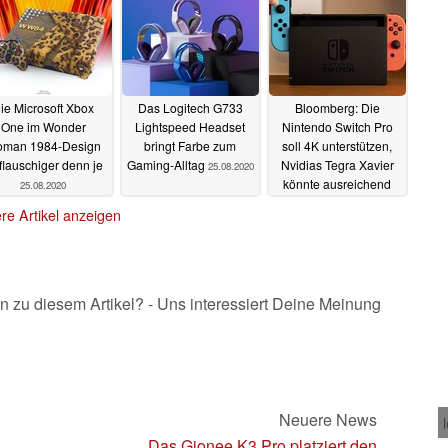
ie Microsoft Xbox
Das Logitech G733
Bloomberg: Die
One im Wonder
Lightspeed Headset
Nintendo Switch Pro
man 1984-Design
bringt Farbe zum
soll 4K unterstützen,
 flauschiger denn je
Gaming-Alltag
Nvidias Tegra Xavier
25.08.2020
könnte ausreichend
25.08.2020
Leistung dafür bieten
re Artikel anzeigen
25.08.2020
n zu diesem Artikel? - Uns interessiert Deine Meinung
Neuere News
Das Gionee K3 Pro platziert den