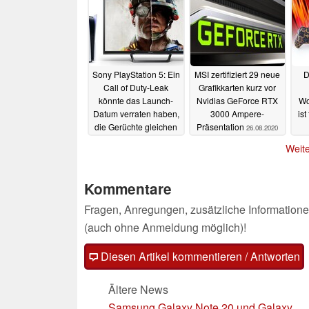
Sony PlayStation 5: Ein
MSI zertifiziert 29 neue
D
Call of Duty-Leak
Grafikkarten kurz vor
könnte das Launch-
Nvidias GeForce RTX
Wo
Datum verraten haben,
3000 Ampere-
ist
die Gerüchte gleichen
Präsentation
26.08.2020
sich langsam an
Weite
26.08.2020
Kommentare
Fragen, Anregungen, zusätzliche Informatione
(auch ohne Anmeldung möglich)!
Diesen Artikel kommentieren / Antworten
Ältere News
Samsung Galaxy Note 20 und Galaxy