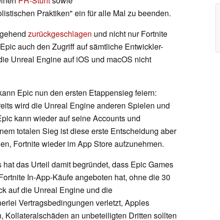
einen
PR-Stunt
sowie
listischen Praktiken" ein für alle Mal zu beenden.
umgehend
zurückgeschlagen
und nicht nur Fortnite
pic auch den Zugriff auf sämtliche Entwickler-
 die Unreal Engine auf iOS und macOS nicht
kann Epic nun den ersten Etappensieg feiern:
eits wird die Unreal Engine anderen Spielen und
Epic kann wieder auf seine Accounts und
nem totalen Sieg ist diese erste Entscheidung aber
gen, Fortnite wieder im App Store aufzunehmen.
 hat das Urteil damit begründet, dass Epic Games
Fortnite In-App-Käufe angeboten hat, ohne die 30
ck auf die Unreal Engine und die
rlei Vertragsbedingungen verletzt, Apples
, Kollateralschäden an unbeteiligten Dritten sollten