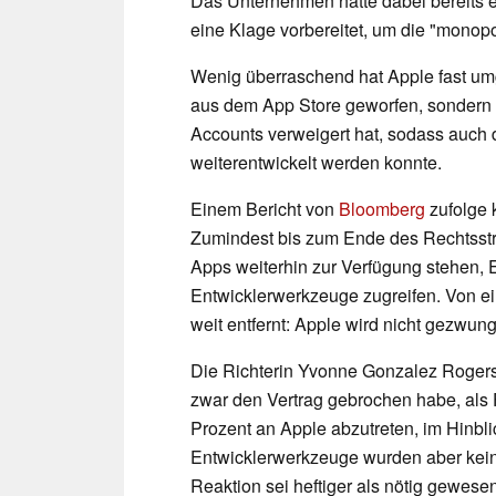
Das Unternehmen hatte dabei bereits 
eine Klage vorbereitet, um die "monopo
Wenig überraschend hat Apple fast 
aus dem App Store geworfen, sondern E
Accounts verweigert hat, sodass auch
weiterentwickelt werden konnte.
Einem Bericht von
Bloomberg
zufolge 
Zumindest bis zum Ende des Rechtsstr
Apps weiterhin zur Verfügung stehen, 
Entwicklerwerkzeuge zugreifen. Von ei
weit entfernt: Apple wird nicht gezwun
Die Richterin Yvonne Gonzalez Rogers
zwar den Vertrag gebrochen habe, als 
Prozent an Apple abzutreten, im Hinbli
Entwicklerwerkzeuge wurden aber keine
Reaktion sei heftiger als nötig gewesen