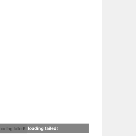
loading failed!
loading failed!