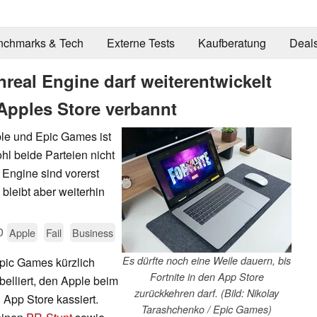
nchmarks & Tech
Externe Tests
Kaufberatung
Deal
nreal Engine darf weiterentwickelt
 Apples Store verbannt
ple und Epic Games ist
hl beide Parteien nicht
 Engine sind vorerst
 bleibt aber weiterhin
0
Apple
Fail
Business
Es dürfte noch eine Weile dauern, bis
Epic Games kürzlich
Fortnite in den App Store
elliert, den Apple beim
zurückkehren darf. (Bild: Nikolay
 App Store kassiert.
Tarashchenko / Epic Games)