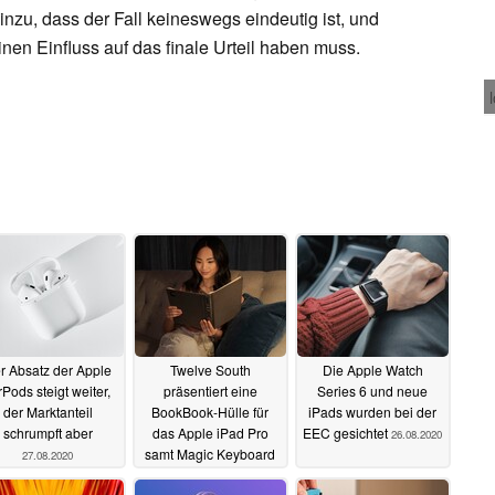
inzu, dass der Fall keineswegs eindeutig ist, und
nen Einfluss auf das finale Urteil haben muss.
r Absatz der Apple
Twelve South
Die Apple Watch
rPods steigt weiter,
präsentiert eine
Series 6 und neue
der Marktanteil
BookBook-Hülle für
iPads wurden bei der
schrumpft aber
das Apple iPad Pro
EEC gesichtet
26.08.2020
samt Magic Keyboard
27.08.2020
26.08.2020