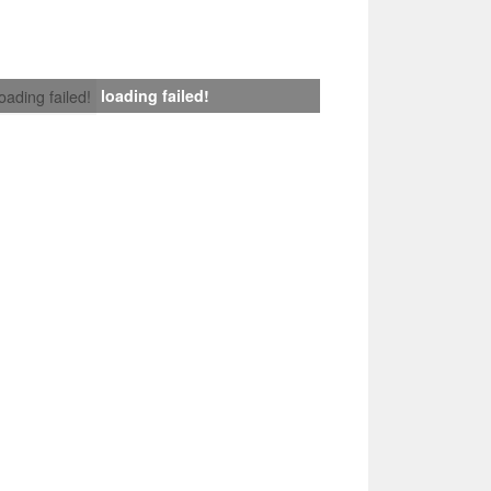
loading failed!
loading failed!