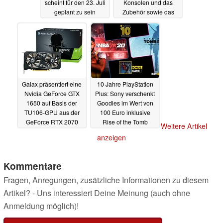
scheint für den 23. Juli
Konsolen und das
geplant zu sein
Zubehör sowie das
Launch-Datum am 14.
30.06.2020
November
29.06.2020
Galax präsentiert eine
10 Jahre PlayStation
Nvidia GeForce GTX
Plus: Sony verschenkt
1650 auf Basis der
Goodies im Wert von
TU106-GPU aus der
100 Euro inklusive
GeForce RTX 2070
Rise of the Tomb
Weitere Artikel
Raider
29.06.2020
29.06.2020
anzeigen
Kommentare
Fragen, Anregungen, zusätzliche Informationen zu diesem
Artikel? - Uns interessiert Deine Meinung (auch ohne
Anmeldung möglich)!