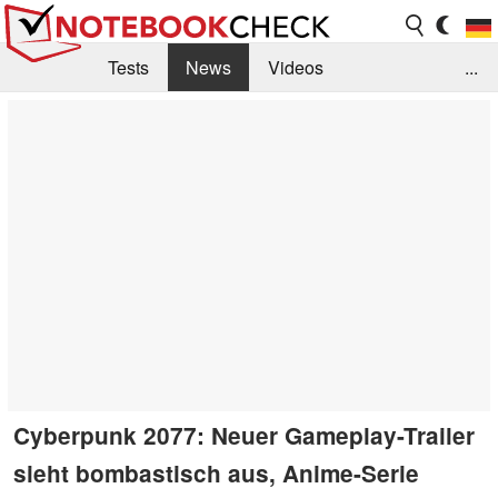
Tests
News
Videos
...
Benchmarks & Tech
Externe Tests
Kaufberatung
Deals
Suche
Jobs
Forum
Cyberpunk 2077: Neuer Gameplay-Trailer
sieht bombastisch aus, Anime-Serie