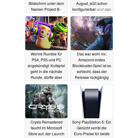
Bildschirm unter dem
August, jetzt schon
Namen Project B -
konfigurierbar
02.07.2020
könnte schon 2021
erscheinen
02.07.2020
Worms Rumble für
Das war wohl nix:
PS4, PS5 und PC
Amazons erstes
angekündigt: Kultspiel
Blockbuster-Spiel ist so
geht in die nächste
schlecht, dass der
Runde, dürfte aber
Release rückgängig
viele Fans vergraulen
gemacht wird
01.07.2020
02.07.2020
Crysis Remastered
Sony PlayStation 5: Ein
taucht im Microsoft
Gerücht verrät die
Store auf, der Launch
Euro-Preise für beide