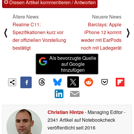
Diesen Artikel kommentieren / Antworten
Ältere News
Neuere News
Realme C11:
Barclays: Apple
⟨
⟩
Spezifikationen kurz vor
iPhone 12 kommt
der offiziellen Vorstellung
weder mit EarPods
bestätigt
noch mit Ladegerät
Als bevorzugte Quelle
auf Google
hinzufügen
Christian Hintze
- Managing Editor
-
2341 Artikel auf Notebookcheck
veröffentlicht
seit 2016