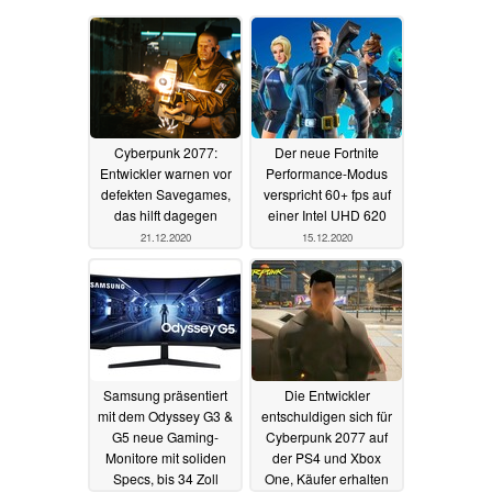
Cyberpunk 2077:
Der neue Fortnite
Entwickler warnen vor
Performance-Modus
defekten Savegames,
verspricht 60+ fps auf
das hilft dagegen
einer Intel UHD 620
21.12.2020
15.12.2020
Samsung präsentiert
Die Entwickler
mit dem Odyssey G3 &
entschuldigen sich für
G5 neue Gaming-
Cyberpunk 2077 auf
Monitore mit soliden
der PS4 und Xbox
Specs, bis 34 Zoll
One, Käufer erhalten