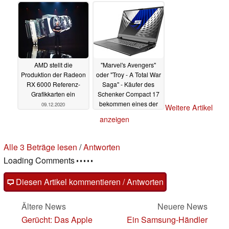
10.12.2020
AMD stellt die
"Marvel's Avengers"
Produktion der Radeon
oder "Troy - A Total War
RX 6000 Referenz-
Saga" - Käufer des
Grafikkarten ein
Schenker Compact 17
bekommen eines der
09.12.2020
Weitere Artikel
zwei Spiele gratis dazu
anzeigen
09.12.2020
Alle 3 Beträge lesen
/
Antworten
Loading Comments
Diesen Artikel kommentieren / Antworten
Ältere News
Neuere News
Gerücht: Das Apple
Ein Samsung-Händler