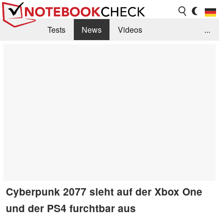
Tests
News
Videos
...
Benchmarks & Tech
Externe Tests
Kaufberatung
Deals
Suche
Jobs
Forum
Cyberpunk 2077 sieht auf der Xbox One
und der PS4 furchtbar aus