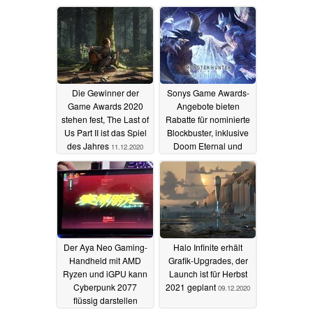
WQHD mit 165 Hz
ihr Geld zurück
14.12.2020
14.12.2020
Die Gewinner der
Sonys Game Awards-
Game Awards 2020
Angebote bieten
stehen fest, The Last of
Rabatte für nominierte
Us Part II ist das Spiel
Blockbuster, inklusive
des Jahres
Doom Eternal und
11.12.2020
Watch Dogs Legion
10.12.2020
Der Aya Neo Gaming-
Halo Infinite erhält
Handheld mit AMD
Grafik-Upgrades, der
Ryzen und iGPU kann
Launch ist für Herbst
Cyberpunk 2077
2021 geplant
09.12.2020
flüssig darstellen