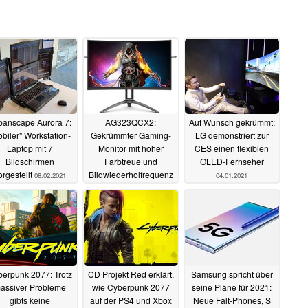
panscape Aurora 7:
AG323QCX2:
Auf Wunsch gekrümmt:
biler" Workstation-
Gekrümmter Gaming-
LG demonstriert zur
Laptop mit 7
Monitor mit hoher
CES einen flexiblen
Bildschirmen
Farbtreue und
OLED-Fernseher
orgestellt
Bildwiederholfrequenz
08.02.2021
04.01.2021
19.01.2021
erpunk 2077: Trotz
CD Projekt Red erklärt,
Samsung spricht über
assiver Probleme
wie Cyberpunk 2077
seine Pläne für 2021:
gibts keine
auf der PS4 und Xbox
Neue Falt-Phones, S