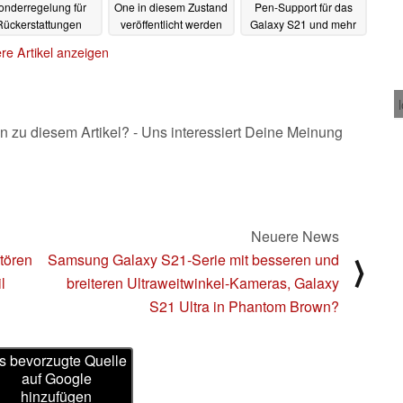
onderregelung für
One in diesem Zustand
Pen-Support für das
Rückerstattungen
veröffentlicht werden
Galaxy S21 und mehr
konnte
15.12.2020
15.12.2020
15.12.2020
re Artikel anzeigen
n zu diesem Artikel? - Uns interessiert Deine Meinung
Neuere News
tören
Samsung Galaxy S21-Serie mit besseren und
⟩
l
breiteren Ultraweitwinkel-Kameras, Galaxy
S21 Ultra in Phantom Brown?
s bevorzugte Quelle
auf Google
hinzufügen