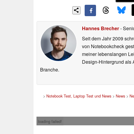
Hannes Brecher
- Seni
Seit dem Jahr 2009 schre
von Notebookcheck gest
meiner lebenslangen Lei
Design-Hintergrund als A
Branche.
>
Notebook Test, Laptop Test und News
>
News
>
Ne
loading failed!