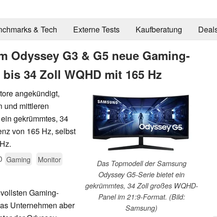
nchmarks & Tech
Externe Tests
Kaufberatung
Deal
em Odyssey G3 & G5 neue Gaming-
, bis 34 Zoll WQHD mit 165 Hz
ore angekündigt,
 und mittleren
t ein gekrümmtes, 34
nz von 165 Hz, selbst
 Hz.
0
Gaming
Monitor
Das Topmodell der Samsung
Odyssey G5-Serie bietet ein
gekrümmtes, 34 Zoll großes WQHD-
svollsten Gaming-
Panel im 21:9-Format. (Bild:
t das Unternehmen aber
Samsung)