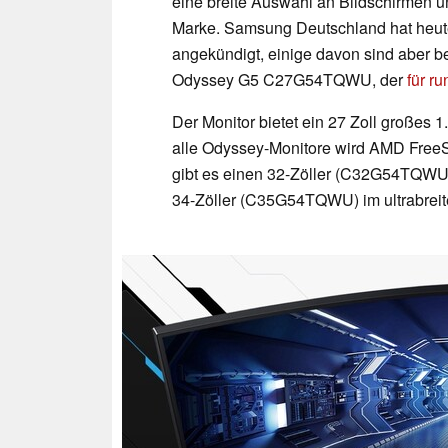
eine breite Auswahl an Bildschirmen u
Marke. Samsung Deutschland hat heute
angekündigt, einige davon sind aber be
Odyssey G5 C27G54TQWU, der
für r
Der Monitor bietet ein 27 Zoll großes 
alle Odyssey-Monitore wird AMD FreeS
gibt es einen 32-Zöller (C32G54TQW
34-Zöller (C35G54TQWU) im ultrabrei