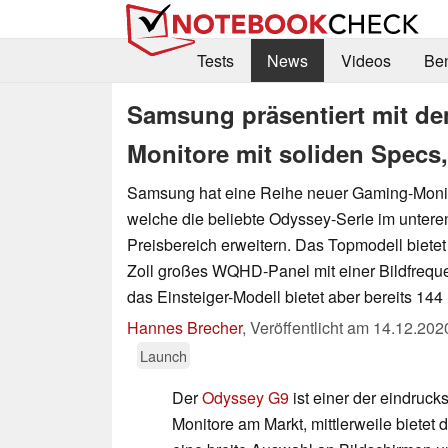
Tests
News
Videos
Be
Samsung präsentiert mit d
Monitore mit soliden Specs
Samsung hat eine Reihe neuer Gaming-Monit
welche die beliebte Odyssey-Serie im unteren
Preisbereich erweitern. Das Topmodell biete
Zoll großes WQHD-Panel mit einer Bildfreque
das Einsteiger-Modell bietet aber bereits 144
Hannes Brecher
,
Veröffentlicht am
14.12.202
Launch
Der
Odyssey G9
ist einer der eindruck
Monitore am Markt, mittlerweile biete