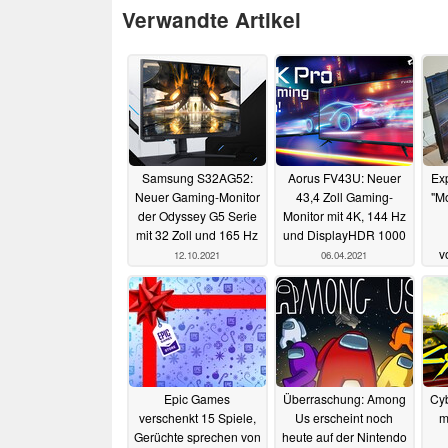
Verwandte Artikel
Samsung S32AG52:
Aorus FV43U: Neuer
Ex
Neuer Gaming-Monitor
43,4 Zoll Gaming-
"Mo
der Odyssey G5 Serie
Monitor mit 4K, 144 Hz
mit 32 Zoll und 165 Hz
und DisplayHDR 1000
v
12.10.2021
06.04.2021
Epic Games
Überraschung: Among
Cyb
verschenkt 15 Spiele,
Us erscheint noch
m
Gerüchte sprechen von
heute auf der Nintendo