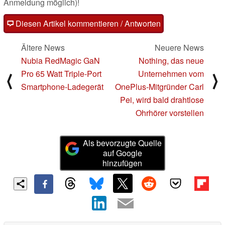
Anmeldung möglich)!
Diesen Artikel kommentieren / Antworten
Ältere News
Neuere News
Nubia RedMagic GaN
Nothing, das neue
Pro 65 Watt Triple-Port
Unternehmen vom
⟨
⟩
Smartphone-Ladegerät
OnePlus-Mitgründer Carl
Pei, wird bald drahtlose
Ohrhörer vorstellen
Als bevorzugte Quelle
auf Google
hinzufügen