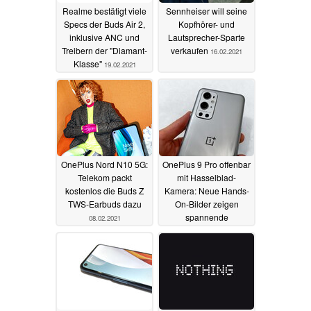
Realme bestätigt viele
Sennheiser will seine
Specs der Buds Air 2,
Kopfhörer- und
inklusive ANC und
Lautsprecher-Sparte
Treibern der "Diamant-
verkaufen
16.02.2021
Klasse"
19.02.2021
OnePlus Nord N10 5G:
OnePlus 9 Pro offenbar
Telekom packt
mit Hasselblad-
kostenlos die Buds Z
Kamera: Neue Hands-
TWS-Earbuds dazu
On-Bilder zeigen
spannende
08.02.2021
Neuerungen
06.02.2021