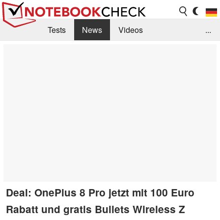
Tests
News
Videos
...
Benchmarks & Tech
Externe Tests
Kaufberatung
Deals
Suche
Jobs
Forum
Deal: OnePlus 8 Pro jetzt mit 100 Euro
Rabatt und gratis Bullets Wireless Z