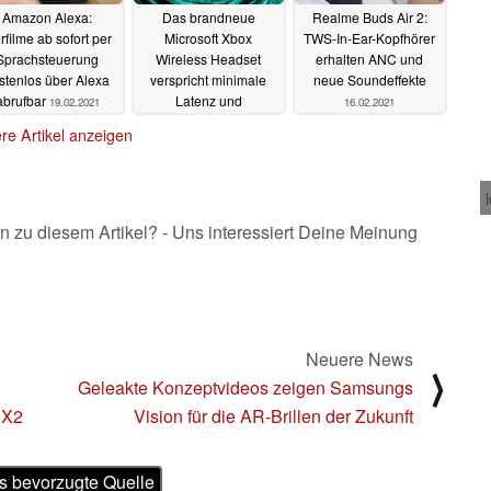
Amazon Alexa:
Das brandneue
Realme Buds Air 2:
rfilme ab sofort per
Microsoft Xbox
TWS-In-Ear-Kopfhörer
Sprachsteuerung
Wireless Headset
erhalten ANC und
stenlos über Alexa
verspricht minimale
neue Soundeffekte
abrufbar
Latenz und
19.02.2021
16.02.2021
erstklassigen Sound
re Artikel anzeigen
16.02.2021
n zu diesem Artikel? - Uns interessiert Deine Meinung
Neuere News
⟩
n
Geleakte Konzeptvideos zeigen Samsungs
 X2
Vision für die AR-Brillen der Zukunft
s bevorzugte Quelle