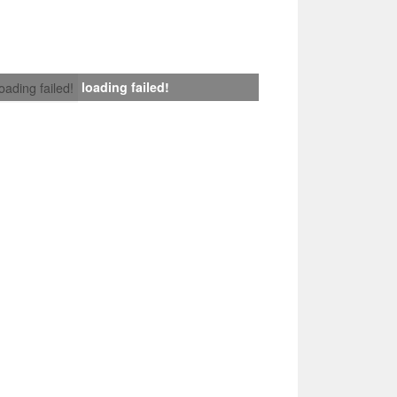
loading failed!
loading failed!