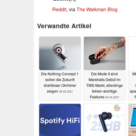
Reddit
, via
The Walkman Blog
Verwandte Artikel
Die Nothing Concept 1
Die Mode II sind
Mi
sollen die Zukunft
Marshalls Debüt im
drahtloser Ohrhörer
TWS-Markt, allerdings
zeigen
fehlen wichtige
spa
09.03.2021
Features
04.03.2021