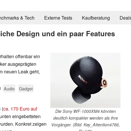
nchmarks & Tech
Externe Tests
Kaufberatung
Deal
liche Design und ein paar Features
halten offenbar ein
rker ausgeprägten
 neuen Leak geht,
1
Audio
Gadget
 (
ca. 170 Euro auf
Die Sony WF-1000XM4 könnten
 unten eingebetteten
deutlich kompakter werden als ihre
wurden. Konkret zeigen
Vorgänger. (Bild. Key_Attention4766,