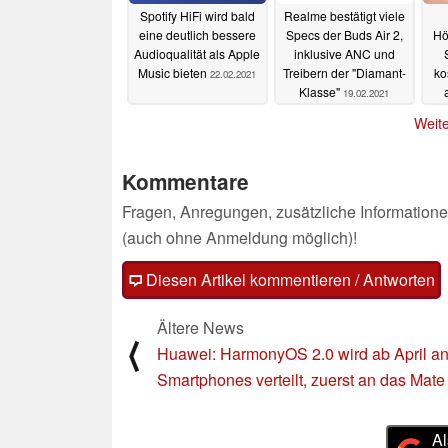
Spotify HiFi wird bald
Realme bestätigt viele
eine deutlich bessere
Specs der Buds Air 2,
Hö
Audioqualität als Apple
inklusive ANC und
Music bieten
Treibern der "Diamant-
ko
22.02.2021
Klasse"
19.02.2021
Weite
Kommentare
Fragen, Anregungen, zusätzliche Informatione
(auch ohne Anmeldung möglich)!
Diesen Artikel kommentieren / Antworten
Ältere News
⟨
Huawei: HarmonyOS 2.0 wird ab April a
Smartphones verteilt, zuerst an das Mate
Al