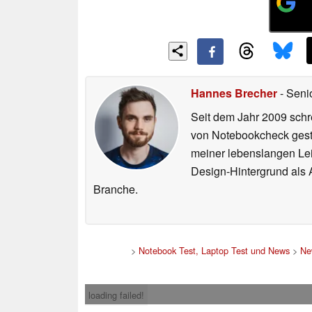
Hannes Brecher
- Seni
Seit dem Jahr 2009 schre
von Notebookcheck gest
meiner lebenslangen Lei
Design-Hintergrund als A
Branche.
>
Notebook Test, Laptop Test und News
>
Ne
loading failed!