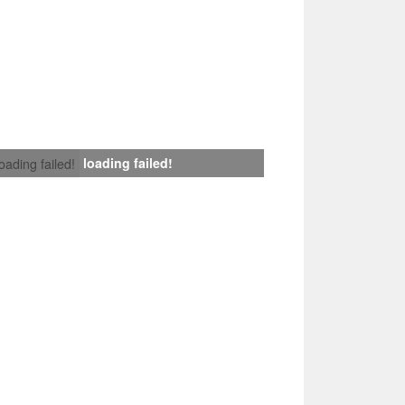
loading failed!
loading failed!