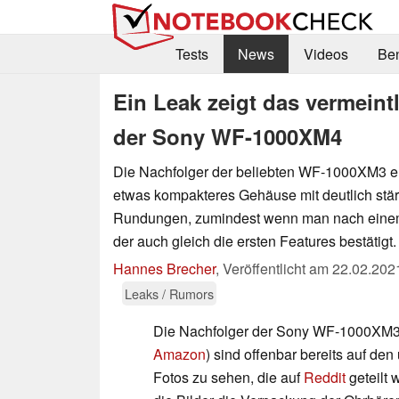
Tests
News
Videos
Be
Ein Leak zeigt das vermeint
der Sony WF-1000XM4
Die Nachfolger der beliebten WF-1000XM3 er
etwas kompakteres Gehäuse mit deutlich stä
Rundungen, zumindest wenn man nach einem
der auch gleich die ersten Features bestätigt.
Hannes Brecher
,
Veröffentlicht am
22.02.202
Leaks / Rumors
Die Nachfolger der Sony WF-1000XM3
Amazon
) sind offenbar bereits auf den
Fotos zu sehen, die auf
Reddit
geteilt 