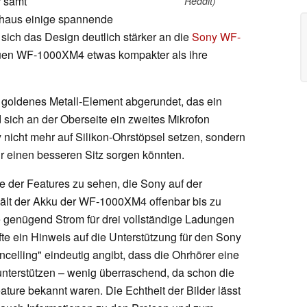
r samt
Reddit)
chaus einige spannende
ich das Design deutlich stärker an die
Sony WF-
uen WF-1000XM4 etwas kompakter als ihre
goldenes Metall-Element abgerundet, das ein
sich an der Oberseite ein zweites Mikrofon
y nicht mehr auf Silikon-Ohrstöpsel setzen, sondern
r einen besseren Sitz sorgen könnten.
ge der Features zu sehen, die Sony auf der
hält der Akku der WF-1000XM4 offenbar bis zu
 genügend Strom für drei vollständige Ladungen
fte ein Hinweis auf die Unterstützung für den Sony
lling" eindeutig angibt, dass die Ohrhörer eine
nterstützen – wenig überraschend, da schon die
ture bekannt waren. Die Echtheit der Bilder lässt