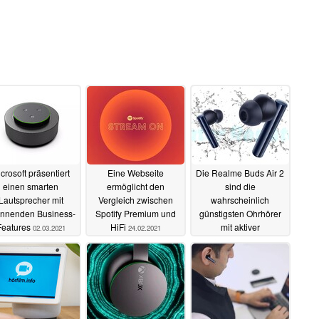
crosoft präsentiert
Eine Webseite
Die Realme Buds Air 2
einen smarten
ermöglicht den
sind die
Lautsprecher mit
Vergleich zwischen
wahrscheinlich
nnenden Business-
Spotify Premium und
günstigsten Ohrhörer
Features
HiFi
mit aktiver
02.03.2021
24.02.2021
Geräuschunterdrückung
24.02.2021