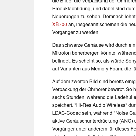
die Bilder die Verpackung der Ohrhöre
Produktabbildung, und dabei sind dur
Neuerungen zu sehen. Demnach lehnt s
XB700
an, insgesamt scheinen die ne
Vorgänger zu werden.
Das schwarze Gehäuse wird durch ein 
Mikrofon beherbergen könnte, während 
befindet. Es scheint so, als würde Son
auf Varianten aus Memory Foam, die fü
Auf dem zweiten Bild sind bereits eini
Verpackung der Ohrhörer bewirbt. So 
sechs Stunden, während die Ladehülle
speichert. "Hi-Res Audio Wireless" dür
LDAC-Codec sein, während "Noise Cance
aktive Geräuschunterdrückung (ANC) u
Vorgänger unter anderem für dieses Fea