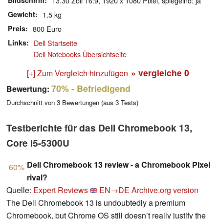
Bildschirm
13.30 Zoll 16:9, 1920 x 1080 Pixel, spiegelnd: ja
Gewicht
1.5 kg
Preis
800 Euro
Links
Dell Startseite
Dell Notebooks Übersichtseite
» vergleiche
0
[+] Zum Vergleich hinzufügen
70%
- Befriedigend
Bewertung:
Durchschnitt von
3
Bewertungen (aus
3
Tests)
Testberichte für das Dell Chromebook 13,
Core i5-5300U
Dell Chromebook 13 review - a Chromebook Pixel
60%
rival?
Quelle:
Expert Reviews
EN→DE
Archive.org version
The Dell Chromebook 13 is undoubtedly a premium
Chromebook, but Chrome OS still doesn’t really justify the