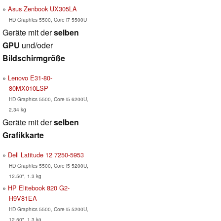
Asus Zenbook UX305LA
HD Graphics 5500, Core i7 5500U
Geräte mit der
selben
GPU
und/oder
Bildschirmgröße
Lenovo E31-80-
80MX010LSP
HD Graphics 5500, Core i5 6200U,
2.34 kg
Geräte mit der
selben
Grafikkarte
Dell Latitude 12 7250-5953
HD Graphics 5500, Core i5 5200U,
12.50", 1.3 kg
HP Elitebook 820 G2-
H9V81EA
HD Graphics 5500, Core i5 5200U,
12.50", 1.3 kg