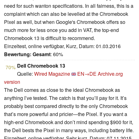
need for such wanton specifications. In all fairness, this is a
complaint which can also be levelled at the Chromebook
Pixel as well, but when Google's Chromebook offers so
much more for less once you add in VAT, the top-end
Chromebook 13 is difficult to recommend.
Einzeltest, online verfügbar, Kurz, Datum: 01.03.2016
Bewertung:
Gesamt
: 60%
Dell Chromebook 13
70%
Quelle:
Wired Magazine
EN→DE
Archive.org
version
The Dell comes as close to the ideal Chromebook as
anything I’ve tested. The catch is that you’ll pay for it. It’s
probably best compared directly to the only Chromebook
that’s more powerful and pricier—the Pixel. If you want a
high-end Chromebook and don’t mind spending $900 for it,
the Dell bests the Pixel in many ways, including battery life.
Einzeltest, online verfügbar, Sehr kurz, Datum: 07.11.2015