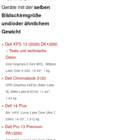
Geräte mit der
selben
Bildschirmgröße
und/oder ähnlichem
Gewicht
Dell XPS 13 (2026) DX13260
– Tests und technische
Daten
Intel Graphics 2 Xe3 WCL, Wildcat
Lake Core 5 320, 13.40", 1 kg
Dell Chromebook 3120
UHD Graphics 24EUs (Alder Lake-
N), Alder Lake-N N100, 11.60",
1.44 kg
Dell 14 Plus
Arc 140V, Lunar Lake Core Ultra 7
256V, 14.00", 1.512 kg
Dell Pro 13 Premium
PA13250
Arc 140V, Lunar Lake Core Ultra 7