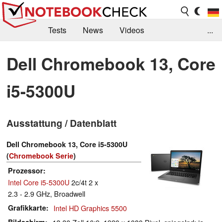
Tests
News
Videos
...
Benchmarks & Tech
Externe Tests
Dell Chromebook 13, Core
Kaufberatung
Deals
Suche
Jobs
i5-5300U
Forum
Ausstattung / Datenblatt
Dell Chromebook 13, Core i5-5300U
(
Chromebook Serie
)
Prozessor
Intel Core i5-5300U
2c/4t 2 x
2.3 - 2.9 GHz, Broadwell
Grafikkarte
Intel HD Graphics 5500