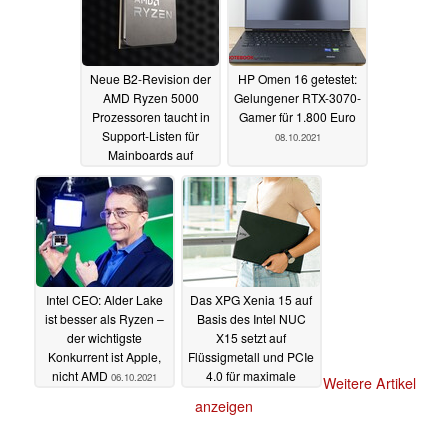
Neue B2-Revision der
HP Omen 16 getestet:
AMD Ryzen 5000
Gelungener RTX-3070-
Prozessoren taucht in
Gamer für 1.800 Euro
Support-Listen für
08.10.2021
Mainboards auf
08.10.2021
Intel CEO: Alder Lake
Das XPG Xenia 15 auf
ist besser als Ryzen –
Basis des Intel NUC
der wichtigste
X15 setzt auf
Konkurrent ist Apple,
Flüssigmetall und PCIe
nicht AMD
4.0 für maximale
06.10.2021
Weitere Artikel
Performance
05.10.2021
anzeigen