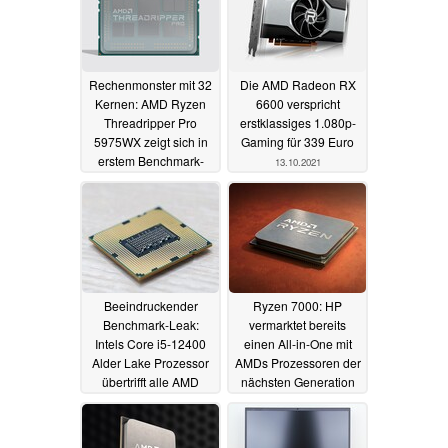
Rechenmonster mit 32
Die AMD Radeon RX
Kernen: AMD Ryzen
6600 verspricht
Threadripper Pro
erstklassiges 1.080p-
5975WX zeigt sich in
Gaming für 339 Euro
erstem Benchmark-
13.10.2021
Leak
22.10.2021
Beeindruckender
Ryzen 7000: HP
Benchmark-Leak:
vermarktet bereits
Intels Core i5-12400
einen All-in-One mit
Alder Lake Prozessor
AMDs Prozessoren der
übertrifft alle AMD
nächsten Generation
Ryzen 5000 CPUs
11.10.2021
11.10.2021