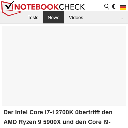
Tests
News
Videos
...
Benchmarks & Tech
Externe Tests
Kaufberatung
Deals
Suche
Jobs
Forum
Der Intel Core i7-12700K übertrifft den
AMD Ryzen 9 5900X und den Core i9-