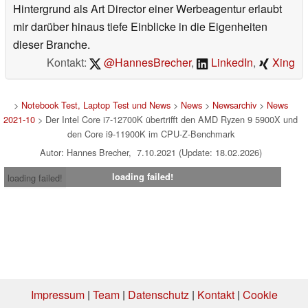
Hintergrund als Art Director einer Werbeagentur erlaubt
mir darüber hinaus tiefe Einblicke in die Eigenheiten
dieser Branche.
Kontakt:
@HannesBrecher
,
LinkedIn
,
Xing
>
Notebook Test, Laptop Test und News
>
News
>
Newsarchiv
>
News
2021-10
> Der Intel Core i7-12700K übertrifft den AMD Ryzen 9 5900X und
den Core i9-11900K im CPU-Z-Benchmark
Autor: Hannes Brecher, 7.10.2021 (Update: 18.02.2026)
loading failed!
loading failed!
Impressum
|
Team
|
Datenschutz
|
Kontakt
|
Cookie