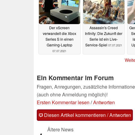
Der xScreen
Assassin's Creed
Ger
verwandelt die Xbox
Infinity: Die Zukunft der
Sw
Series S in einen
Serie ist ein Live-
i
Gaming-Laptop
Service-Spiel
Up
07.07.2021
07.07.2021
Weite
Ein Kommentar im Forum
Fragen, Anregungen, zusätzliche Informatione
(auch ohne Anmeldung möglich)!
Ersten Kommentar lesen
/
Antworten
Diesen Artikel kommentieren / Antworten
Ältere News