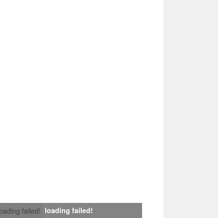
loading failed!
loading failed!