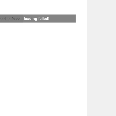
loading failed!
loading failed!