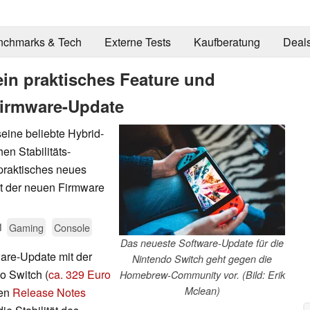
nchmarks & Tech
Externe Tests
Kaufberatung
Deal
ein praktisches Feature und
Firmware-Update
eine beliebte Hybrid-
hen Stabilitäts-
praktisches neues
t der neuen Firmware
1
Gaming
Console
Das neueste Software-Update für die
ware-Update mit der
Nintendo Switch geht gegen die
o Switch (
ca. 329 Euro
Homebrew-Community vor. (Bild: Erik
Mclean)
len
Release Notes