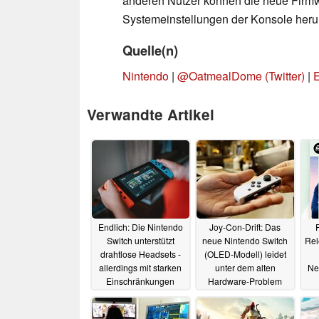
anderen Nutzer können die neue Firmw
Systemeinstellungen der Konsole heru
Quelle(n)
Nintendo
|
@OatmealDome (Twitter)
|
E
Verwandte Artikel
Endlich: Die Nintendo
Joy-Con-Drift: Das
F
Switch unterstützt
neue Nintendo Switch
Rel
drahtlose Headsets -
(OLED-Modell) leidet
allerdings mit starken
unter dem alten
Ne
Einschränkungen
Hardware-Problem
15.09.2021
12.07.2021