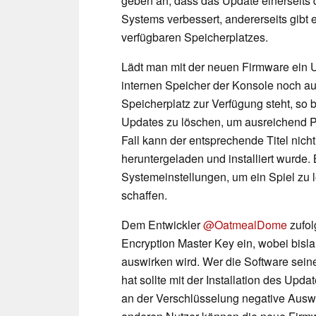
geben an, dass das Update einerseits d
Systems verbessert, andererseits gibt
verfügbaren Speicherplatzes.
Lädt man mit der neuen Firmware ein Up
internen Speicher der Konsole noch a
Speicherplatz zur Verfügung steht, so b
Updates zu löschen, um ausreichend Pl
Fall kann der entsprechende Titel nich
heruntergeladen und installiert wurde.
Systemeinstellungen, um ein Spiel zu 
schaffen.
Dem Entwickler
@OatmealDome
zufol
Encryption Master Key ein, wobei bislan
auswirken wird. Wer die Software sein
hat sollte mit der Installation des Upda
an der Verschlüsselung negative Auswi