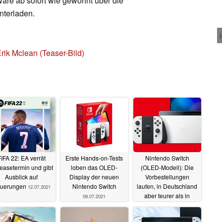
are ab sofort wie gewohnt über die
nterladen.
rik Mclean (Teaser-Bild)
IFA 22: EA verrät
Erste Hands-on-Tests
Nintendo Switch
easetermin und gibt
loben das OLED-
(OLED-Modell): Die
Ausblick auf
Display der neuen
Vorbestellungen
uerungen
Nintendo Switch
laufen, in Deutschland
12.07.2021
aber teurer als in
09.07.2021
Österreich
07.07.2021