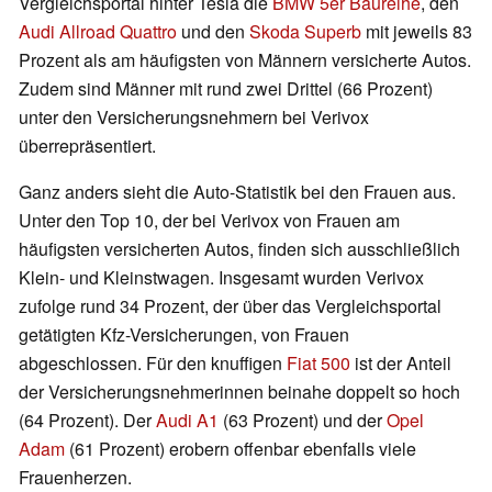
Vergleichsportal hinter Tesla die
BMW 5er Baureihe
, den
Audi Allroad Quattro
und den
Skoda Superb
mit jeweils 83
Prozent als am häufigsten von Männern versicherte Autos.
Zudem sind Männer mit rund zwei Drittel (66 Prozent)
unter den Versicherungsnehmern bei Verivox
überrepräsentiert.
Ganz anders sieht die Auto-Statistik bei den Frauen aus.
Unter den Top 10, der bei Verivox von Frauen am
häufigsten versicherten Autos, finden sich ausschließlich
Klein- und Kleinstwagen. Insgesamt wurden Verivox
zufolge rund 34 Prozent, der über das Vergleichsportal
getätigten Kfz-Versicherungen, von Frauen
abgeschlossen. Für den knuffigen
Fiat 500
ist der Anteil
der Versicherungsnehmerinnen beinahe doppelt so hoch
(64 Prozent). Der
Audi A1
(63 Prozent) und der
Opel
Adam
(61 Prozent) erobern offenbar ebenfalls viele
Frauenherzen.