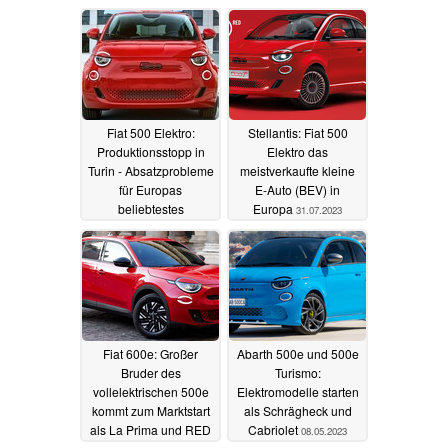
Fiat 500 Elektro:
Stellantis: Fiat 500
Produktionsstopp in
Elektro das
Turin - Absatzprobleme
meistverkaufte kleine
für Europas
E-Auto (BEV) in
beliebtestes
Europa
31.07.2023
Elektroauto im
Kleinwagen-Segment?
29.01.2024
Fiat 600e: Großer
Abarth 500e und 500e
Bruder des
Turismo:
vollelektrischen 500e
Elektromodelle starten
kommt zum Marktstart
als Schrägheck und
als La Prima und RED
Cabriolet
08.05.2023