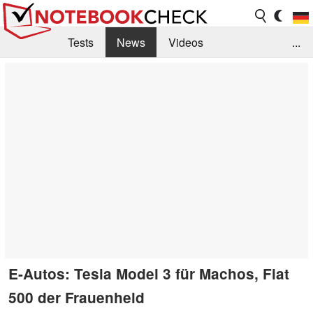
Tests
News
Videos
...
Benchmarks & Tech
Externe Tests
Kaufberatung
Deals
Suche
Jobs
Forum
E-Autos: Tesla Model 3 für Machos, Fiat
500 der Frauenheld