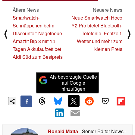
Ältere News
Neuere News
Smartwatch-
Neue Smartwatch Hoco
Schnäppchen beim
Y2 Pro bietet Bluetooth-
⟨
⟩
Discounter: Nagelneue
Telefonie, Echtzeit-
Amazfit Bip 3 mit 14
Wetter und mehr zum
Tagen Akkulaufzeit bei
kleinen Preis
Aldi Süd zum Bestpreis
Als bevorzugte Quelle
auf Google
hinzufügen
Ronald Matta
- Senior Editor News
-