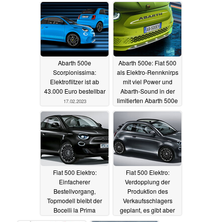
05.07.2023
Abarth 500e
Abarth 500e: Fiat 500
Scorpionissima:
als Elektro-Rennknirps
Elektroflitzer ist ab
mit viel Power und
43.000 Euro bestellbar
Abarth-Sound in der
limitierten Abarth 500e
17.02.2023
Scorpionissima
Launch Edition
24.11.2022
Fiat 500 Elektro:
Fiat 500 Elektro:
Einfacherer
Verdopplung der
Bestellvorgang,
Produktion des
Topmodell bleibt der
Verkaufsschlagers
Bocelli la Prima
geplant, es gibt aber
einen Haken
06.10.2022
22.09.2022