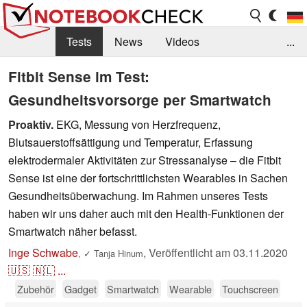
Tests
News
Videos
...
Benchmarks & Tech
Externe Tests
Fitbit Sense im Test:
Gesundheitsvorsorge per Smartwatch
Kaufberatung
Deals
Suche
Jobs
Proaktiv.
EKG, Messung von Herzfrequenz,
Forum
Blutsauerstoffsättigung und Temperatur, Erfassung
elektrodermaler Aktivitäten zur Stressanalyse – die Fitbit
Sense ist eine der fortschrittlichsten Wearables in Sachen
Gesundheitsüberwachung. Im Rahmen unseres Tests
haben wir uns daher auch mit den Health-Funktionen der
Smartwatch näher befasst.
Inge Schwabe
,
Veröffentlicht am
03.11.2020
,
✓
Tanja Hinum
🇺🇸
🇳🇱
...
Zubehör
Gadget
Smartwatch
Wearable
Touchscreen