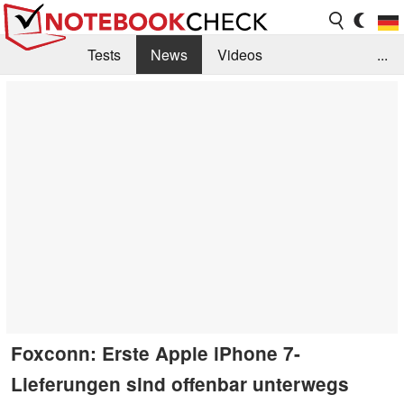
Tests
News
Videos
...
Benchmarks & Tech
Externe Tests
Kaufberatung
Deals
Suche
Jobs
Forum
Foxconn: Erste Apple iPhone 7-
Lieferungen sind offenbar unterwegs