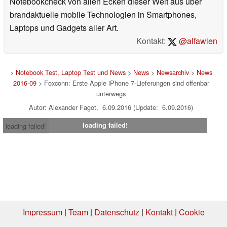
Notebookcheck von allen Ecken dieser Welt aus über
brandaktuelle mobile Technologien in Smartphones,
Laptops und Gadgets aller Art.
Kontakt:
@alfawien
>
Notebook Test, Laptop Test und News
>
News
>
Newsarchiv
>
News
2016-09
> Foxconn: Erste Apple iPhone 7-Lieferungen sind offenbar
unterwegs
Autor: Alexander Fagot, 6.09.2016 (Update: 6.09.2016)
loading failed!
loading failed!
Impressum
|
Team
|
Datenschutz
|
Kontakt
|
Cookie
Einstellungen
| 05.08.2026 00:09