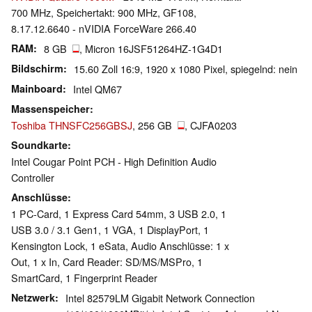
700 MHz, Speichertakt: 900 MHz, GF108,
8.17.12.6640 - nVIDIA ForceWare 266.40
RAM
8 GB
, Micron 16JSF51264HZ-1G4D1
Bildschirm
15.60 Zoll 16:9, 1920 x 1080 Pixel, spiegelnd: nein
Mainboard
Intel QM67
Massenspeicher
Toshiba THNSFC256GBSJ
, 256 GB
, CJFA0203
Soundkarte
Intel Cougar Point PCH - High Definition Audio
Controller
Anschlüsse
1 PC-Card, 1 Express Card 54mm, 3 USB 2.0, 1
USB 3.0 / 3.1 Gen1, 1 VGA, 1 DisplayPort, 1
Kensington Lock, 1 eSata, Audio Anschlüsse: 1 x
Out, 1 x In, Card Reader: SD/MS/MSPro, 1
SmartCard, 1 Fingerprint Reader
Netzwerk
Intel 82579LM Gigabit Network Connection