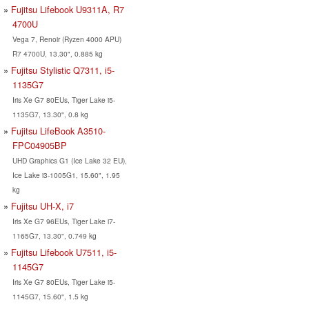
Fujitsu Lifebook U9311A, R7
4700U
Vega 7, Renoir (Ryzen 4000 APU)
R7 4700U, 13.30", 0.885 kg
Fujitsu Stylistic Q7311, i5-
1135G7
Iris Xe G7 80EUs, Tiger Lake i5-
1135G7, 13.30", 0.8 kg
Fujitsu LifeBook A3510-
FPC04905BP
UHD Graphics G1 (Ice Lake 32 EU),
Ice Lake i3-1005G1, 15.60", 1.95
kg
Fujitsu UH-X, i7
Iris Xe G7 96EUs, Tiger Lake i7-
1165G7, 13.30", 0.749 kg
Fujitsu Lifebook U7511, i5-
1145G7
Iris Xe G7 80EUs, Tiger Lake i5-
1145G7, 15.60", 1.5 kg