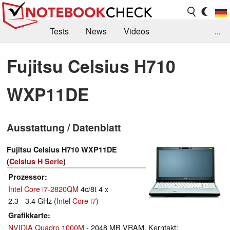
Tests
News
Videos
...
Benchmarks & Tech
Externe Tests
Fujitsu Celsius H710
Kaufberatung
Deals
Suche
Jobs
WXP11DE
Forum
Ausstattung / Datenblatt
Fujitsu Celsius H710 WXP11DE
(
Celsius H Serie
)
Prozessor
Intel Core i7-2820QM
4c/8t 4 x
2.3 - 3.4 GHz (
Intel Core i7
)
Grafikkarte
NVIDIA Quadro 1000M
- 2048 MB VRAM, Kerntakt: