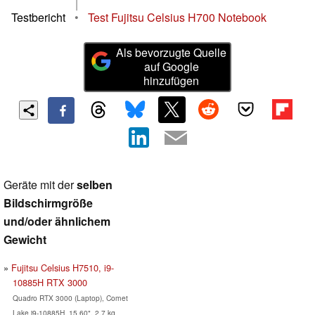
|
Testbericht
•
Test Fujitsu Celsius H700 Notebook
Als bevorzugte Quelle
auf Google
hinzufügen
Geräte mit der
selben
Bildschirmgröße
und/oder ähnlichem
Gewicht
Fujitsu Celsius H7510, i9-
10885H RTX 3000
Quadro RTX 3000 (Laptop), Comet
Lake i9-10885H, 15.60", 2.7 kg