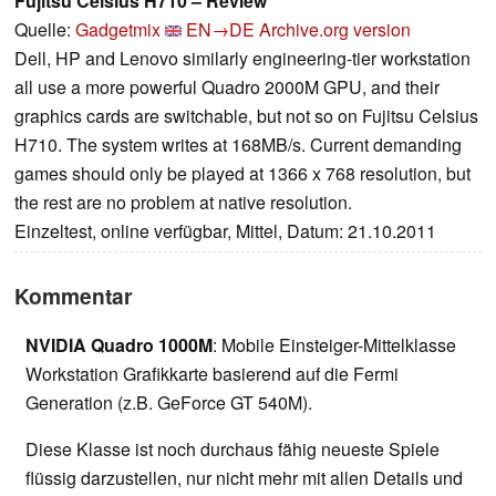
Fujitsu Celsius H710 – Review
Quelle:
Gadgetmix
EN→DE
Archive.org version
Dell, HP and Lenovo similarly engineering-tier workstation
all use a more powerful Quadro 2000M GPU, and their
graphics cards are switchable, but not so on Fujitsu Celsius
H710. The system writes at 168MB/s. Current demanding
games should only be played at 1366 x 768 resolution, but
the rest are no problem at native resolution.
Einzeltest, online verfügbar, Mittel, Datum: 21.10.2011
Kommentar
NVIDIA Quadro 1000M
: Mobile Einsteiger-Mittelklasse
Workstation Grafikkarte basierend auf die Fermi
Generation (z.B. GeForce GT 540M).
Diese Klasse ist noch durchaus fähig neueste Spiele
flüssig darzustellen, nur nicht mehr mit allen Details und