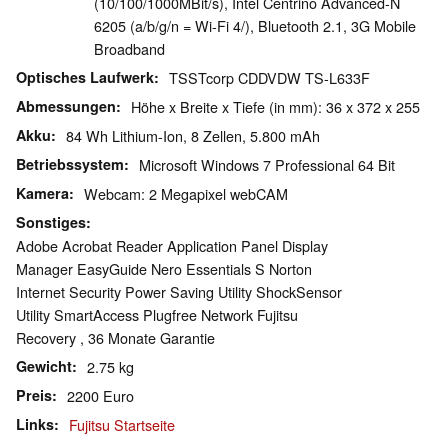
(10/100/1000MBit/s), Intel Centrino Advanced-N
6205 (a/b/g/n = Wi-Fi 4/), Bluetooth 2.1, 3G Mobile
Broadband
Optisches Laufwerk
TSSTcorp CDDVDW TS-L633F
Abmessungen
Höhe x Breite x Tiefe (in mm): 36 x 372 x 255
Akku
84 Wh Lithium-Ion, 8 Zellen, 5.800 mAh
Betriebssystem
Microsoft Windows 7 Professional 64 Bit
Kamera
Webcam: 2 Megapixel webCAM
Sonstiges
Adobe Acrobat Reader Application Panel Display
Manager EasyGuide Nero Essentials S Norton
Internet Security Power Saving Utility ShockSensor
Utility SmartAccess Plugfree Network Fujitsu
Recovery , 36 Monate Garantie
Gewicht
2.75 kg
Preis
2200 Euro
Links
Fujitsu Startseite