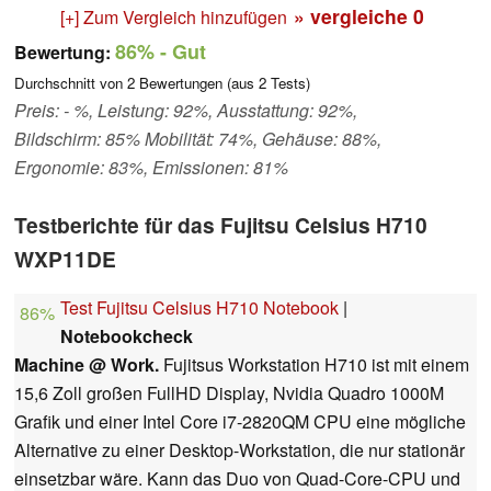
» vergleiche
0
[+] Zum Vergleich hinzufügen
86%
- Gut
Bewertung:
Durchschnitt von
2
Bewertungen (aus
2
Tests)
Preis: - %, Leistung: 92%, Ausstattung: 92%,
Bildschirm: 85% Mobilität: 74%, Gehäuse: 88%,
Ergonomie: 83%, Emissionen: 81%
Testberichte für das Fujitsu Celsius H710
WXP11DE
Test Fujitsu Celsius H710 Notebook
|
86%
Notebookcheck
Machine @ Work.
Fujitsus Workstation H710 ist mit einem
15,6 Zoll großen FullHD Display, Nvidia Quadro 1000M
Grafik und einer Intel Core i7-2820QM CPU eine mögliche
Alternative zu einer Desktop-Workstation, die nur stationär
einsetzbar wäre. Kann das Duo von Quad-Core-CPU und