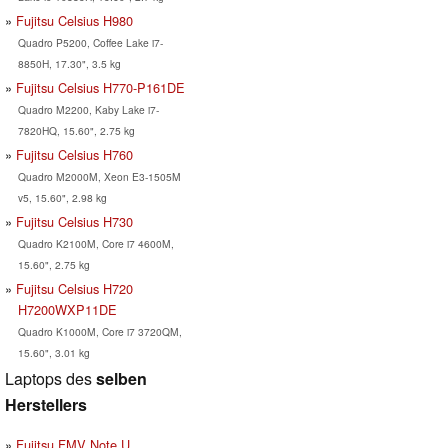
Fujitsu Celsius H980
Quadro P5200, Coffee Lake i7-
8850H, 17.30", 3.5 kg
Fujitsu Celsius H770-P161DE
Quadro M2200, Kaby Lake i7-
7820HQ, 15.60", 2.75 kg
Fujitsu Celsius H760
Quadro M2000M, Xeon E3-1505M
v5, 15.60", 2.98 kg
Fujitsu Celsius H730
Quadro K2100M, Core i7 4600M,
15.60", 2.75 kg
Fujitsu Celsius H720
H7200WXP11DE
Quadro K1000M, Core i7 3720QM,
15.60", 3.01 kg
Laptops des
selben
Herstellers
Fujitsu FMV Note U