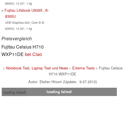
8665U, 13.30", 1 kg
Fujitsu Lifebook U939X, i5-
8365U
UHD Graphics 620, Core i5 i5-
8365U, 13.30", 1 kg
Preisvergleich
Fujitsu Celsius H710
WXP11DE
bei Ciao
>
Notebook Test, Laptop Test und News
>
Externe Tests
> Fujitsu Celsius
H710 WXP11DE
Autor: Stefan Hinum (Update: 9.07.2012)
loading failed!
loading failed!