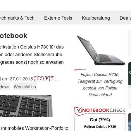
nchmarks & Tech
Externe Tests
Kaufberatung
Deal
Notebook
orkstation Celsius H730 für das
nen oder anderen Stellschraube
grades sonst noch so erwarten
Fujitsu Celsius H730,
ht am
27.01.2015
🇺🇸
🇵🇹
...
Testgerät zur Verfügung
dows
Workstation
gestellt von Fujitsu
Deutschland
Gut (79%)
ihr mobiles Workstation-Portfolio
Fujitsu Celsius H730