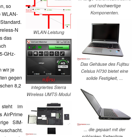
und hochwertige
n, so
Komponenten.
ie WLAN-
-Standard.
ireless-N
WLAN-Leistung
es das
sch
 5-GHz-
Das Gehäuse des Fujitsu
 wir je
Celsius H730 bietet eine
iten gegen
solide Festigkeit, ...
ischen 8,2
integriertes Sierra
Wireless UMTS-Modul
teht im
s AirPrime
rige SIM-
... die gepaart mit der
kuschacht.
schlanken Seitenlinie ...