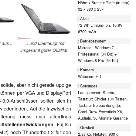
Höhe x Breite x Tiefe (in mm):
32 x 380 x 257
Akku
72 Wh Lithium-Ion, 10.8V,
6700 mAh
Betriebssystem
k aus ...
... und überzeugt mit
Microsoft Windows 7
insgesamt guter Qualität.
Professional (64 Bit) +
Windows 8 Pro (64 Bit)
Kamera
Webcam: HD
 solide, aber nicht gerade üppige
Sonstiges
s können per VGA und DisplayPort
Lautsprecher: Stereo,
Tastatur: Chiclet 104 Tasten,
.0-Anschlüssen sollten sich in
Tastatur-Beleuchtung: ja,
wiederfinden. Auf die inzwischen
Corel Draw Excentials X6,
iterung muss man allerdings
Audials, 36 Monate Garantie
ittstellenentwicklungen
. Fujitsu
Gewicht
(M.2) noch Thunderbolt 2 für den
2.83 kg, Netzteil: 930 g