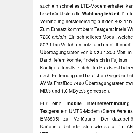
auch ein schnelles LTE-Modem erhalten kan
beschränkt sich die
Wahlmöglichkeit
für d
Verbindung herstellerseitig auf den 802.11n
Zum Einsatz kommt beim Testgerät Intels W
7260 a/b/g/n. Ein schnelleres Modul, welch
802.11ac-Verfahren nutzt und damit theoreti
Übertragungsraten von bis zu 1.300 Mbit im
Band liefern könnte, findet sich in Fujitsus
Konfigurationsliste nicht. Im Praxistest haben
nach Entfernung und baulichen Gegebenhe
AVMs Fritz!Box 7490 Übertragungsraten zw
MB/s und 1,8 MByte/s gemessen.
Für eine
mobile Internetverbindung
s
Testgerät ein UMTS-Modem (Sierra Wireles
EM8805) zur Verfügung. Der dazugehö
Kartenslot befindet sich wie so oft im Ak