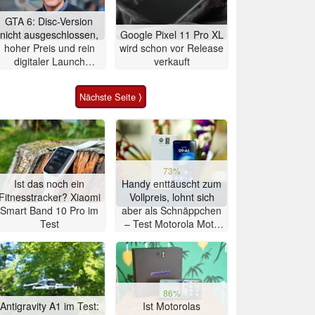
GTA 6: Disc-Version
nicht ausgeschlossen,
Google Pixel 11 Pro XL
hoher Preis und rein
wird schon vor Release
digitaler Launch
verkauft
werden gerechtfertigt
Nächste Seite ⟩
73%
Ist das noch ein
Handy enttäuscht zum
Fitnesstracker? Xiaomi
Vollpreis, lohnt sich
Smart Band 10 Pro im
aber als Schnäppchen
Test
– Test Motorola Moto
G47 Smartphone
86%
Antigravity A1 im Test:
Ist Motorolas