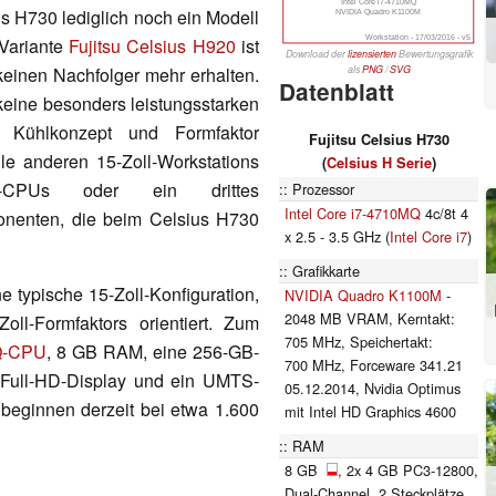
Intel Core i7-4710MQ
us H730 lediglich noch ein Modell
NVIDIA Quadro K1100M
Workstation - 17/03/2016 - v5
-Variante
Fujitsu Celsius H920
ist
Download der
lizensierten
Bewertungsgrafik
als
PNG
/
SVG
keinen Nachfolger mehr erhalten.
Datenblatt
eine besonders leistungsstarken
 Kühlkonzept und Formfaktor
Fujitsu Celsius H730
lle anderen 15-Zoll-Workstations
(
Celsius H Serie
)
me-CPUs oder ein drittes
Prozessor
Intel Core i7-4710MQ
4c/8t 4
onenten, die beim Celsius H730
x 2.5 - 3.5 GHz (
Intel Core i7
)
Grafikkarte
e typische 15-Zoll-Konfiguration,
NVIDIA Quadro K1100M
-
2048 MB VRAM, Kerntakt:
ll-Formfaktors orientiert. Zum
705 MHz, Speichertakt:
MQ-CPU
, 8 GB RAM, eine 256-GB-
700 MHz, Forceware 341.21
 Full-HD-Display und ein UMTS-
05.12.2014, Nvidia Optimus
n beginnen derzeit bei etwa 1.600
mit Intel HD Graphics 4600
RAM
8 GB
, 2x 4 GB PC3-12800,
Dual-Channel, 2 Steckplätze