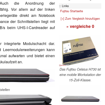
. Auch die Anordnung der
Links
fähig. Vor allem auf der linken
Fujitsu Startseite
eriegeräte direkt am Notebook
[+] Zum Vergleich hinzufügen
nce der Schnittstellen liegt mit
» vergleiche
0
/s beim UHS-I-Cardreader auf
r integrierte Modulschacht dar.
d Leermodulerweiterungen kann
kmal aufwarten und bietet einen
kulaufzeit an.
Das Fujitsu Celsius H730 ist
eine mobile Workstation der
15-Zoll-Klasse.
stellen