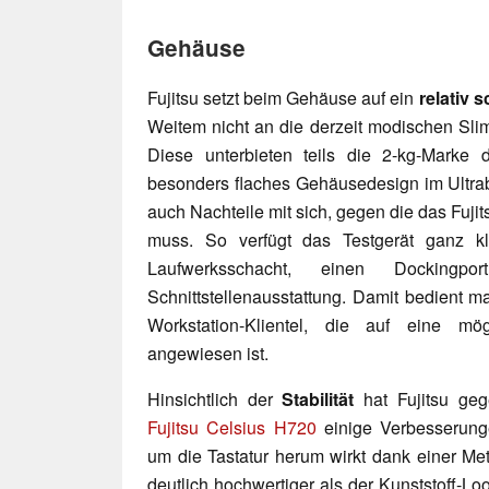
Gehäuse
Fujitsu setzt beim Gehäuse auf ein
relativ 
Weitem nicht an die derzeit modischen Sli
Diese unterbieten teils die 2-kg-Marke 
besonders flaches Gehäusedesign im Ultrab
auch Nachteile mit sich, gegen die das Fuj
muss. So verfügt das Testgerät ganz k
Laufwerksschacht, einen Dockingp
Schnittstellenausstattung. Damit bedient man
Workstation-Klientel, die auf eine mög
angewiesen ist.
Hinsichtlich der
Stabilität
hat Fujitsu ge
Fujitsu Celsius H720
einige Verbesserunge
um die Tastatur herum wirkt dank einer Met
deutlich hochwertiger als der Kunststoff-L