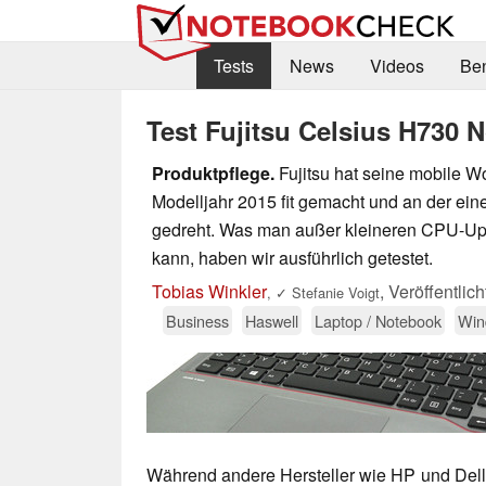
Tests
News
Videos
Be
Test Fujitsu Celsius H730 
Produktpflege.
Fujitsu hat seine mobile W
Modelljahr 2015 fit gemacht und an der ei
gedreht. Was man außer kleineren CPU-Up
kann, haben wir ausführlich getestet.
Tobias Winkler
,
Veröffentlic
,
✓
Stefanie Voigt
Business
Haswell
Laptop / Notebook
Win
Während andere Hersteller wie HP und Dell 