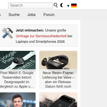
▼
s
Suche
Jobs
Forum
Unsere große
Jetzt mitmachen:
Umfrage zur Servicezufriedenheit
bei
Laptops und Smartphones 2026
Pixel Watch 5: Google
Neue Steam-Frame-
Teaservideo betont
Lieferung bei Valve –
Designaspekt im
aber ein Release-
Vergleich zu Apple und
Datum fehlt noch
Samsung