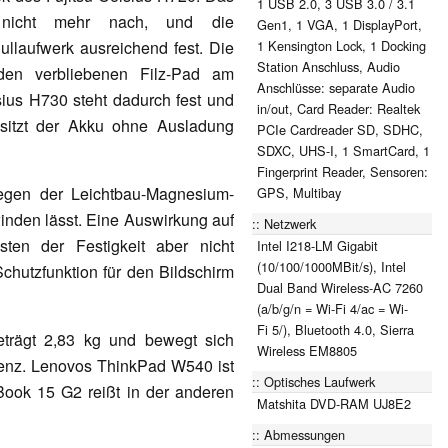
1 USB 2.0, 3 USB 3.0 / 3.1
 nicht mehr nach, und die
Gen1, 1 VGA, 1 DisplayPort,
1 Kensington Lock, 1 Docking
llaufwerk ausreichend fest. Die
Station Anschluss, Audio
en verbliebenen Filz-Pad am
Anschlüsse: separate Audio
ius H730 steht dadurch fest und
in/out, Card Reader: Realtek
rt sitzt der Akku ohne Ausladung
PCIe Cardreader SD, SDHC,
SDXC, UHS-I, 1 SmartCard, 1
Fingerprint Reader, Sensoren:
agegen der Leichtbau-Magnesium-
GPS, Multibay
winden lässt. Eine Auswirkung auf
Netzwerk
sten der Festigkeit aber nicht
Intel I218-LM Gigabit
(10/100/1000MBit/s), Intel
Schutzfunktion für den Bildschirm
Dual Band Wireless-AC 7260
(a/b/g/n = Wi-Fi 4/ac = Wi-
Fi 5/), Bluetooth 4.0, Sierra
eträgt 2,83 kg und bewegt sich
Wireless EM8805
rrenz. Lenovos ThinkPad W540 ist
Optisches Laufwerk
ook 15 G2 reißt in der anderen
Matshita DVD-RAM UJ8E2
Abmessungen