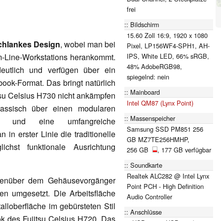
frei
Bildschirm
15.60 Zoll 16:9, 1920 x 1080
schlankes Design
, wobei man bei
Pixel, LP156WF4-SPH1, AH-
IPS, White LED, 66% sRGB,
m-Line-Workstations herankommt.
48% AdobeRGB98,
deutlich und verfügen über ein
spiegelnd: nein
ook-Format. Das bringt natürlich
Mainboard
itsu Celsius H730 nicht ankämpfen
Intel QM87 (Lynx Point)
lassisch über einen modularen
Massenspeicher
ort und eine umfangreiche
Samsung SSD PM851 256
 in erster Linie die traditionelle
GB MZ7TE256HMHP,
lichst funktionale Ausrichtung
256 GB
, 177 GB verfügbar
Soundkarte
Realtek ALC282 @ Intel Lynx
genüber dem Gehäusevorgänger
Point PCH - High Definition
n umgesetzt. Die Arbeitsfläche
Audio Controller
alloberfläche im gebürsteten Stil
Anschlüsse
ook des Fujitsu Celsius H720. Das