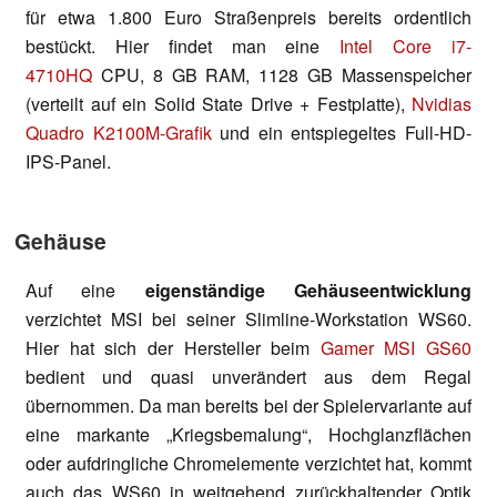
für etwa 1.800 Euro Straßenpreis bereits ordentlich
bestückt. Hier findet man eine
Intel Core i7-
4710HQ
CPU, 8 GB RAM, 1128 GB Massenspeicher
(verteilt auf ein Solid State Drive + Festplatte),
Nvidias
Quadro K2100M-Grafik
und ein entspiegeltes Full-HD-
IPS-Panel.
Gehäuse
Auf eine
eigenständige Gehäuseentwicklung
verzichtet MSI bei seiner Slimline-Workstation WS60.
Hier hat sich der Hersteller beim
Gamer MSI GS60
bedient und quasi unverändert aus dem Regal
übernommen. Da man bereits bei der Spielervariante auf
eine markante „Kriegsbemalung“, Hochglanzflächen
oder aufdringliche Chromelemente verzichtet hat, kommt
auch das WS60 in weitgehend zurückhaltender Optik