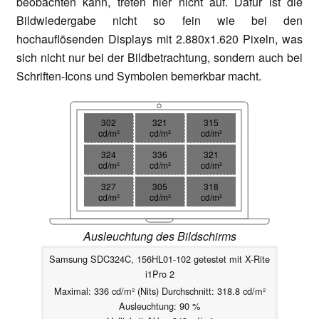
beobachten kann, treten hier nicht auf. Dafür ist die
Bildwiedergabe nicht so fein wie bei den
hochauflösenden Displays mit 2.880x1.620 Pixeln, was
sich nicht nur bei der Bildbetrachtung, sondern auch bei
Schriften-Icons und Symbolen bemerkbar macht.
302
321
315
cd/m²
cd/m²
cd/m²
324
336
321
cd/m²
cd/m²
cd/m²
327
305
318
cd/m²
cd/m²
cd/m²
Ausleuchtung des Bildschirms
Samsung SDC324C, 156HL01-102 getestet mit X-Rite
i1Pro 2
Maximal: 336 cd/m² (Nits) Durchschnitt: 318.8 cd/m²
Ausleuchtung: 90 %