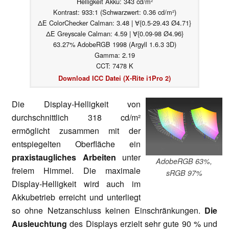
Helligkeit Akku: 343 cd/m²
Kontrast: 933:1 (Schwarzwert: 0.36 cd/m²)
ΔE ColorChecker Calman: 3.48 | ∀{0.5-29.43 Ø4.71}
ΔE Greyscale Calman: 4.59 | ∀{0.09-98 Ø4.96}
63.27% AdobeRGB 1998 (Argyll 1.6.3 3D)
Gamma: 2.19
CCT: 7478 K
Download ICC Datei (X-Rite i1Pro 2)
Die Display-Helligkeit von
durchschnittlich 318 cd/m²
ermöglicht zusammen mit der
entspiegelten Oberfläche ein
praxistaugliches Arbeiten
unter
AdobeRGB 63%,
freiem Himmel. Die maximale
sRGB 97%
Display-Helligkeit wird auch im
Akkubetrieb erreicht und unterliegt
so ohne Netzanschluss keinen Einschränkungen.
Die
Ausleuchtung
des Displays erzielt sehr gute 90 % und