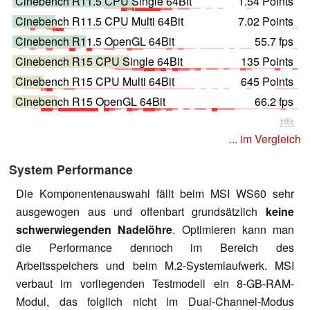
Cinebench R11.5 CPU Single 64Bit
1.54 Points
Cinebench R11.5 CPU Multi 64Bit
7.02 Points
Cinebench R11.5 OpenGL 64Bit
55.7 fps
Cinebench R15 CPU Single 64Bit
135 Points
Cinebench R15 CPU Multi 64Bit
645 Points
Cinebench R15 OpenGL 64Bit
66.2 fps
Hilfe
... im Vergleich
System Performance
Die Komponentenauswahl fällt beim MSI WS60 sehr
ausgewogen aus und offenbart grundsätzlich
keine
schwerwiegenden Nadelöhre
. Optimieren kann man
die Performance dennoch im Bereich des
Arbeitsspeichers und beim M.2-Systemlaufwerk. MSI
verbaut im vorliegenden Testmodell ein 8-GB-RAM-
Modul, das folglich nicht im Dual-Channel-Modus