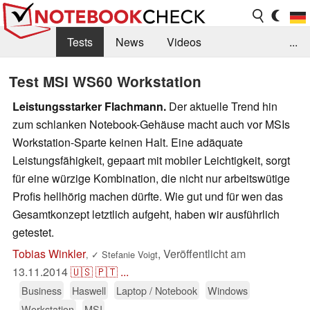
Tests
News
Videos
...
Benchmarks & Tech
Externe Tests
Test MSI WS60 Workstation
Kaufberatung
Deals
Suche
Jobs
Leistungsstarker Flachmann.
Der aktuelle Trend hin
zum schlanken Notebook-Gehäuse macht auch vor MSIs
Forum
Workstation-Sparte keinen Halt. Eine adäquate
Leistungsfähigkeit, gepaart mit mobiler Leichtigkeit, sorgt
für eine würzige Kombination, die nicht nur arbeitswütige
Profis hellhörig machen dürfte. Wie gut und für wen das
Gesamtkonzept letztlich aufgeht, haben wir ausführlich
getestet.
Tobias Winkler
,
Veröffentlicht am
,
✓
Stefanie Voigt
13.11.2014
🇺🇸
🇵🇹
...
Business
Haswell
Laptop / Notebook
Windows
Workstation
MSI