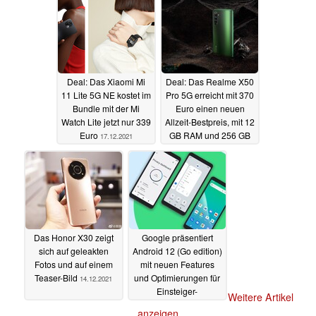
Deal: Das Xiaomi Mi
Deal: Das Realme X50
11 Lite 5G NE kostet im
Pro 5G erreicht mit 370
Bundle mit der Mi
Euro einen neuen
Watch Lite jetzt nur 339
Allzeit-Bestpreis, mit 12
Euro
GB RAM und 256 GB
17.12.2021
Speicher
14.12.2021
Das Honor X30 zeigt
Google präsentiert
sich auf geleakten
Android 12 (Go edition)
Fotos und auf einem
mit neuen Features
Teaser-Bild
und Optimierungen für
14.12.2021
Einsteiger-
Weitere Artikel
Smartphones
14.12.2021
anzeigen