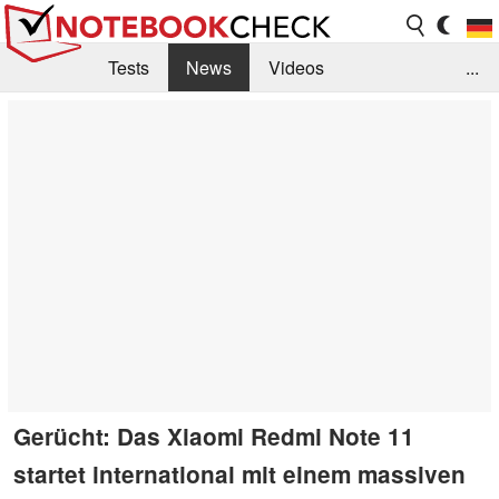
Tests
News
Videos
...
Benchmarks & Tech
Externe Tests
Kaufberatung
Deals
Suche
Jobs
Forum
Gerücht: Das Xiaomi Redmi Note 11
startet international mit einem massiven