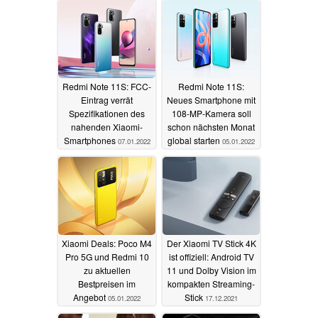
Redmi Note 11S: FCC-
Redmi Note 11S:
Eintrag verrät
Neues Smartphone mit
Spezifikationen des
108-MP-Kamera soll
nahenden Xiaomi-
schon nächsten Monat
Smartphones
global starten
07.01.2022
05.01.2022
Xiaomi Deals: Poco M4
Der Xiaomi TV Stick 4K
Pro 5G und Redmi 10
ist offiziell: Android TV
zu aktuellen
11 und Dolby Vision im
Bestpreisen im
kompakten Streaming-
Angebot
Stick
05.01.2022
17.12.2021