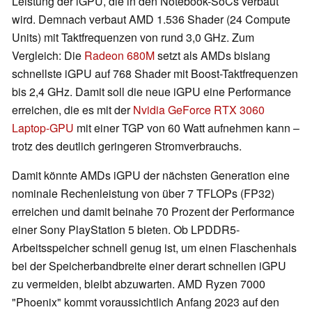
Leistung der iGPU, die in den Notebook-SoCs verbaut
wird. Demnach verbaut AMD 1.536 Shader (24 Compute
Units) mit Taktfrequenzen von rund 3,0 GHz. Zum
Vergleich: Die
Radeon 680M
setzt als AMDs bislang
schnellste iGPU auf 768 Shader mit Boost-Taktfrequenzen
bis 2,4 GHz. Damit soll die neue iGPU eine Performance
erreichen, die es mit der
Nvidia GeForce RTX 3060
Laptop-GPU
mit einer TGP von 60 Watt aufnehmen kann –
trotz des deutlich geringeren Stromverbrauchs.
Damit könnte AMDs iGPU der nächsten Generation eine
nominale Rechenleistung von über 7 TFLOPs (FP32)
erreichen und damit beinahe 70 Prozent der Performance
einer Sony PlayStation 5 bieten. Ob LPDDR5-
Arbeitsspeicher schnell genug ist, um einen Flaschenhals
bei der Speicherbandbreite einer derart schnellen iGPU
zu vermeiden, bleibt abzuwarten. AMD Ryzen 7000
"Phoenix" kommt voraussichtlich Anfang 2023 auf den