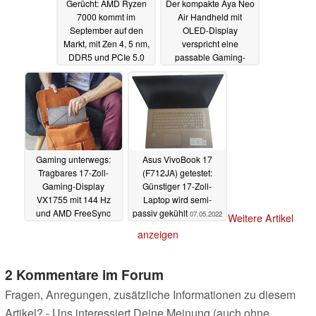
Gerücht: AMD Ryzen
Der kompakte Aya Neo
7000 kommt im
Air Handheld mit
September auf den
OLED-Display
Markt, mit Zen 4, 5 nm,
verspricht eine
DDR5 und PCIe 5.0
passable Gaming-
Leistung
10.05.2022
09.05.2022
Gaming unterwegs:
Asus VivoBook 17
Tragbares 17-Zoll-
(F712JA) getestet:
Gaming-Display
Günstiger 17-Zoll-
VX1755 mit 144 Hz
Laptop wird semi-
und AMD FreeSync
passiv gekühlt
07.05.2022
Weitere Artikel
Premium neu von
anzeigen
ViewSonic
08.05.2022
2 Kommentare im Forum
Fragen, Anregungen, zusätzliche Informationen zu diesem
Artikel? - Uns interessiert Deine Meinung (auch ohne