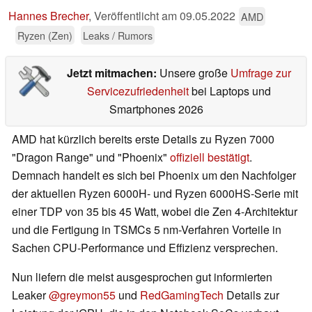
Hannes Brecher
,
Veröffentlicht am
09.05.2022
AMD
Ryzen (Zen)
Leaks / Rumors
Jetzt mitmachen:
Unsere große
Umfrage zur
Servicezufriedenheit
bei Laptops und
Smartphones 2026
AMD hat kürzlich bereits erste Details zu Ryzen 7000
"Dragon Range" und "Phoenix"
offiziell bestätigt
.
Demnach handelt es sich bei Phoenix um den Nachfolger
der aktuellen Ryzen 6000H- und Ryzen 6000HS-Serie mit
einer TDP von 35 bis 45 Watt, wobei die Zen 4-Architektur
und die Fertigung in TSMCs 5 nm-Verfahren Vorteile in
Sachen CPU-Performance und Effizienz versprechen.
Nun liefern die meist ausgesprochen gut informierten
Leaker
@greymon55
und
RedGamingTech
Details zur