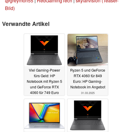
@greymon55
|
RedGamingTech
|
skylarvision (Teaser-
Bild)
Verwandte Artikel
Viel Gaming-Power
Ryzen 5 und GeForce
fürs Geld: HP
RTX 4060 für 849
Notebook mit Ryzen 5
Euro: HP Gaming-
und GeForce RTX
Notebook im Angebot
4060 für 749 Euro
31.03.2025
25.04.2025