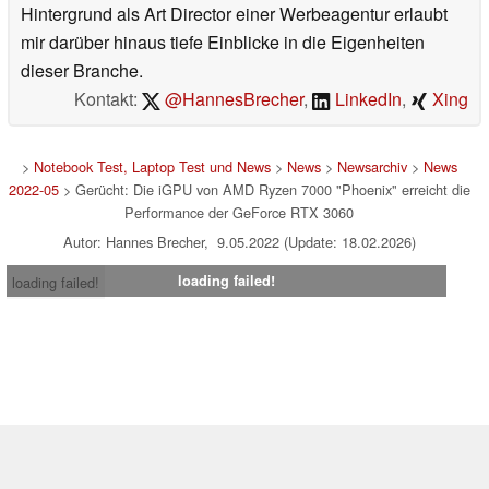
Hintergrund als Art Director einer Werbeagentur erlaubt
mir darüber hinaus tiefe Einblicke in die Eigenheiten
dieser Branche.
Kontakt:
@HannesBrecher
,
LinkedIn
,
Xing
>
Notebook Test, Laptop Test und News
>
News
>
Newsarchiv
>
News
2022-05
> Gerücht: Die iGPU von AMD Ryzen 7000 "Phoenix" erreicht die
Performance der GeForce RTX 3060
Autor: Hannes Brecher, 9.05.2022 (Update: 18.02.2026)
loading failed!
loading failed!
Impressum
|
Team
|
Datenschutz
|
Kontakt
|
Cookie