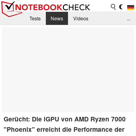
Tests
News
Videos
...
Benchmarks & Tech
Externe Tests
Kaufberatung
Deals
Suche
Jobs
Forum
Gerücht: Die iGPU von AMD Ryzen 7000
"Phoenix" erreicht die Performance der