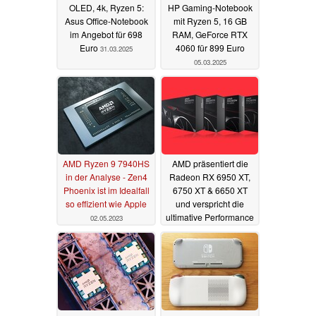
OLED, 4k, Ryzen 5:
HP Gaming-Notebook
Asus Office-Notebook
mit Ryzen 5, 16 GB
im Angebot für 698
RAM, GeForce RTX
Euro
4060 für 899 Euro
31.03.2025
05.03.2025
AMD Ryzen 9 7940HS
AMD präsentiert die
in der Analyse - Zen4
Radeon RX 6950 XT,
Phoenix ist im Idealfall
6750 XT & 6650 XT
so effizient wie Apple
und verspricht die
ultimative Performance
02.05.2023
pro Watt
10.05.2022