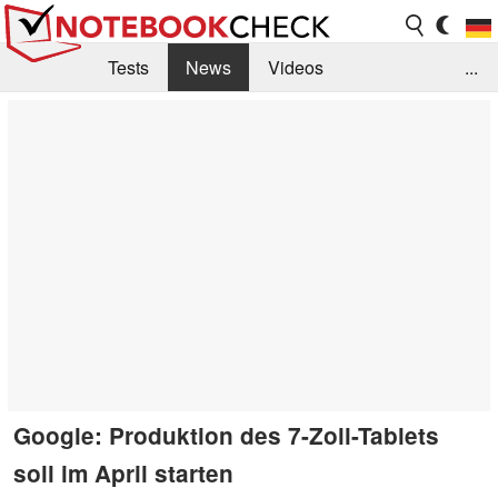
Tests
News
Videos
...
Benchmarks & Tech
Externe Tests
Kaufberatung
Deals
Suche
Jobs
Forum
Google: Produktion des 7-Zoll-Tablets
soll im April starten