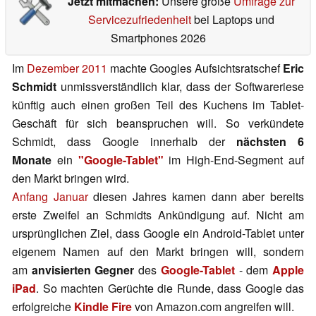
Jetzt mitmachen:
Unsere große
Umfrage zur
Servicezufriedenheit
bei Laptops und
Smartphones 2026
Im
Dezember 2011
machte Googles Aufsichtsratschef
Eric
Schmidt
unmissverständlich klar, dass der Softwareriese
künftig auch einen großen Teil des Kuchens im Tablet-
Geschäft für sich beanspruchen will. So verkündete
Schmidt, dass Google innerhalb der
nächsten 6
Monate
ein
"Google-Tablet"
im High-End-Segment auf
den Markt bringen wird.
Anfang Januar
diesen Jahres kamen dann aber bereits
erste Zweifel an Schmidts Ankündigung auf. Nicht am
ursprünglichen Ziel, dass Google ein Android-Tablet unter
eigenem Namen auf den Markt bringen will, sondern
am
anvisierten Gegner
des
Google-Tablet
- dem
Apple
iPad
. So machten Gerüchte die Runde, dass Google das
erfolgreiche
Kindle Fire
von Amazon.com angreifen will.