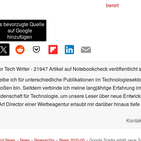
bereit
s bevorzugte Quelle
auf Google
hinzufügen
or Tech Writer
- 21947 Artikel auf Notebookcheck veröffentlicht
s
ibe ich für unterschiedliche Publikationen im Technologiesekt
oßen bin. Seitdem verbinde ich meine langjährige Erfahrung 
denschaft für Technologie, um unsere Leser über neue Entwick
rt Director einer Werbeagentur erlaubt mir darüber hinaus tiefe 
Kontak
und News
>
News
>
Newsarchiv
>
News 2020-05
> Google Stadia erhält neue S