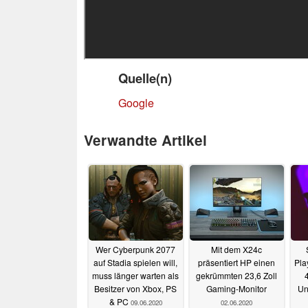
Quelle(n)
Google
Verwandte Artikel
Wer Cyberpunk 2077
Mit dem X24c
auf Stadia spielen will,
präsentiert HP einen
Pla
muss länger warten als
gekrümmten 23,6 Zoll
Besitzer von Xbox, PS
Gaming-Monitor
Un
& PC
09.06.2020
02.06.2020