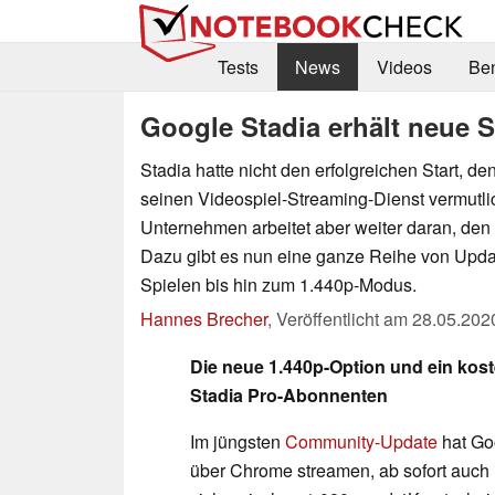
Tests
News
Videos
Be
Google Stadia erhält neue 
Stadia hatte nicht den erfolgreichen Start, de
seinen Videospiel-Streaming-Dienst vermutlich
Unternehmen arbeitet aber weiter daran, den
Dazu gibt es nun eine ganze Reihe von Upda
Spielen bis hin zum 1.440p-Modus.
Hannes Brecher
,
Veröffentlicht am
28.05.202
Die neue 1.440p-Option und ein kost
Stadia Pro-Abonnenten
Im jüngsten
Community-Update
hat Go
über Chrome streamen, ab sofort auch