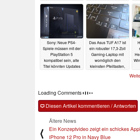
g
Sony: Neue PS4-
Das Asus TUF A17 ist
H
Spiele müssen mit der
ein robuster 17,3-Zoll
PlayStation 5
Gaming-Laptop mit
He
kompatibel sein, alte
womöglich den
Win
Titel könnten Updates
kleinsten Pfeiltasten,
brauchen
die wir je gesehen
29.05.2020
Weite
haben
29.05.2020
Loading Comments
Diesen Artikel kommentieren / Antworten
Ältere News
Ein Konzeptvideo zeigt ein schickes App
⟨
iPhone 12 Pro in Navy Blue