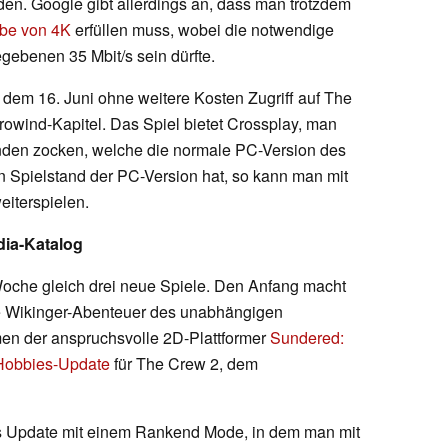
en. Google gibt allerdings an, dass man trotzdem
abe von 4K
erfüllen muss, wobei die notwendige
gebenen 35 Mbit/s sein dürfte.
b dem 16. Juni ohne weitere Kosten Zugriff auf The
rowind-Kapitel. Das Spiel bietet Crossplay, man
nden zocken, welche die normale PC-Version des
en Spielstand der PC-Version hat, so kann man mit
iterspielen.
dia-Katalog
Woche gleich drei neue Spiele. Den Anfang macht
e Wikinger-Abenteuer des unabhängigen
en der anspruchsvolle 2D-Plattformer
Sundered:
Hobbies-Update
für The Crew 2, dem
s Update mit einem Rankend Mode, in dem man mit