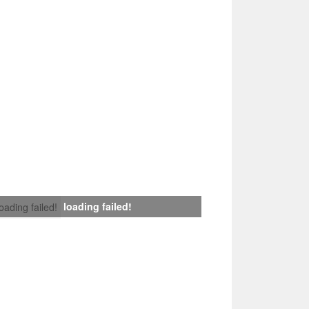
loading failed!
loading failed!