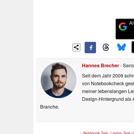
Al
Hannes Brecher
- Seni
Seit dem Jahr 2009 schre
von Notebookcheck gest
meiner lebenslangen Lei
Design-Hintergrund als A
Branche.
>
Notebook Test, Laptop Test 