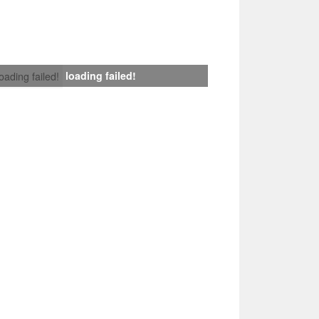
loading failed!
loading failed!