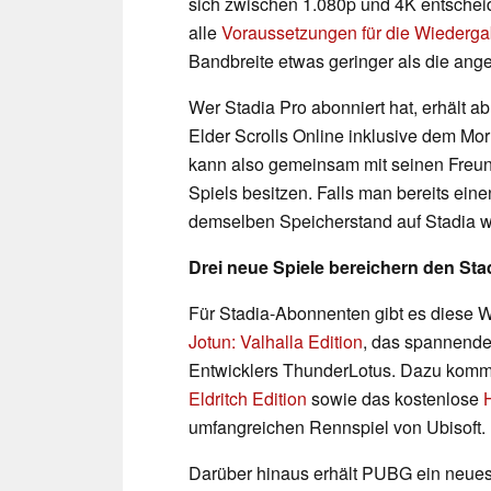
sich zwischen 1.080p und 4K entscheid
alle
Voraussetzungen für die Wiederg
Bandbreite etwas geringer als die ange
Wer Stadia Pro abonniert hat, erhält a
Elder Scrolls Online inklusive dem Mor
kann also gemeinsam mit seinen Freu
Spiels besitzen. Falls man bereits ein
demselben Speicherstand auf Stadia we
Drei neue Spiele bereichern den Sta
Für Stadia-Abonnenten gibt es diese 
Jotun: Valhalla Edition
, das spannend
Entwicklers ThunderLotus. Dazu komm
Eldritch Edition
sowie das kostenlose
umfangreichen Rennspiel von Ubisoft.
Darüber hinaus erhält PUBG ein neue