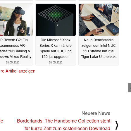
espalten
01.06.2020
P Reverb G2: Ein
Die Microsoft Xbox
Neue Benchmarks
spannendes VR-
Series X kann ältere
zeigen den Intel NUC
adset für Gaming &
Spiele auf HDR und
11 Extreme mit Intel
dows Mixed Reality
120 fps upgraden
Tiger Lake-U
27.05.2020
28.05.2020
28.05.2020
re Artikel anzeigen
Neuere News
le
Borderlands: The Handsome Collection steht
⟩
für kurze Zeit zum kostenlosen Download