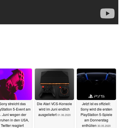
Sony streicht das
Die Atari VCS-Konsole
Jetzt ist es offiziell:
yStation 5-Event am
wird im Juni endlich
Sony wird die ersten
4. Juni wegen der
ausgeliefert
PlayStation 5-Spiele
01.06.2020
ruhen in den USA,
am Donnerstag
Twitter reagiert
enthüllen
30.05.2020