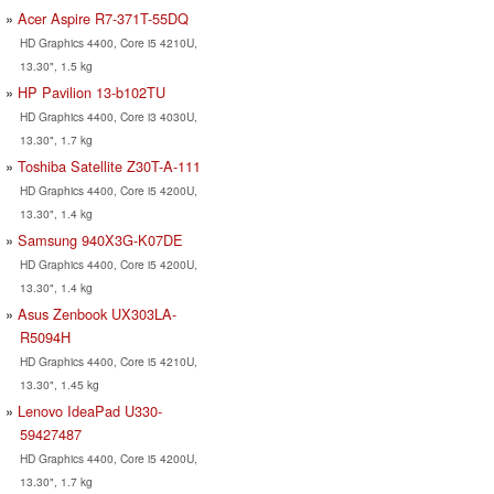
Acer Aspire R7-371T-55DQ
HD Graphics 4400, Core i5 4210U,
13.30", 1.5 kg
HP Pavilion 13-b102TU
HD Graphics 4400, Core i3 4030U,
13.30", 1.7 kg
Toshiba Satellite Z30T-A-111
HD Graphics 4400, Core i5 4200U,
13.30", 1.4 kg
Samsung 940X3G-K07DE
HD Graphics 4400, Core i5 4200U,
13.30", 1.4 kg
Asus Zenbook UX303LA-
R5094H
HD Graphics 4400, Core i5 4210U,
13.30", 1.45 kg
Lenovo IdeaPad U330-
59427487
HD Graphics 4400, Core i5 4200U,
13.30", 1.7 kg