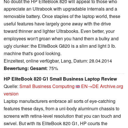
No doubt the HP EliteBook 820 will appeal to those who
appreciate an Ultrabook with upgradable internals and a
removable battery. Once staples of the laptop world, these
useful features have largely gone away with the drive
toward thinner and lighter Ultrabooks. Even better, your
employees won't groan when you hand them a bulky and
ugly clunker: the EliteBook G820 is a slim and light 3 lb.
machine that's good looking.
Einzeltest, online verfügbar, Lang, Datum: 28.04.2014
Bewertung:
Gesamt
: 75%
HP EliteBook 820 G1 Small Business Laptop Review
Quelle:
Small Business Computing
EN→DE
Archive.org
version
Laptop manufacturers embrace all sorts of eye-catching
features these days, from a uni-body aluminum chassis to
screens with retina-level resolution that you can touch and
swivel. But with its EliteBook 820 G1, HP courts the