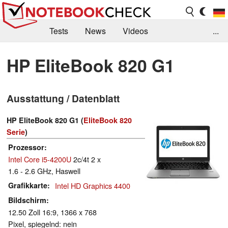
Tests
News
Videos
...
Benchmarks & Tech
Externe Tests
HP EliteBook 820 G1
Kaufberatung
Deals
Suche
Jobs
Ausstattung / Datenblatt
Forum
HP EliteBook 820 G1 (
EliteBook 820
Serie
)
Prozessor
Intel Core i5-4200U
2c/4t 2 x
1.6 - 2.6 GHz, Haswell
Grafikkarte
Intel HD Graphics 4400
Bildschirm
12.50 Zoll 16:9, 1366 x 768
Pixel, spiegelnd: nein