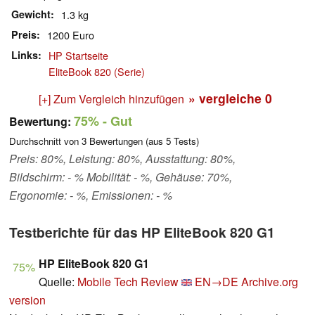
Gewicht
1.3 kg
Preis
1200 Euro
Links
HP Startseite
EliteBook 820 (Serie)
» vergleiche
0
[+] Zum Vergleich hinzufügen
75%
- Gut
Bewertung:
Durchschnitt von
3
Bewertungen (aus
5
Tests)
Preis: 80%, Leistung: 80%, Ausstattung: 80%,
Bildschirm: - % Mobilität: - %, Gehäuse: 70%,
Ergonomie: - %, Emissionen: - %
Testberichte für das HP EliteBook 820 G1
HP EliteBook 820 G1
75%
Quelle:
Mobile Tech Review
EN→DE
Archive.org
version