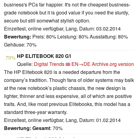
business's PCs far happier. It's not the cheapest business-
grade notebook but it is good value if you need the sturdy,
secure but still somewhat stylish option.
Einzeltest, online verfügbar, Lang, Datum: 03.02.2014
Bewertung:
Preis: 80% Leistung: 80% Ausstattung: 80%
Gehäuse: 70%
HP ELITEBOOK 820 G1
70%
Quelle:
Digital Trends
EN→DE
Archive.org version
The HP Elitebook 820 is a needed departure from the
company’s tradition. Though fans of older systems may balk
at the new notebook’s plastic chassis, the new design is
lighter, thinner and less expensive, all of which are positive
traits. And, like most previous Elitebooks, this model has a
standard three-year warranty.
Einzeltest, online verfügbar, Lang, Datum: 01.02.2014
Bewertung:
Gesamt
: 70%