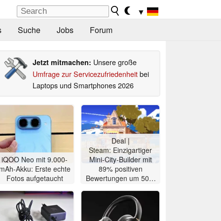
▼
s
Suche
Jobs
Forum
Unsere große
Jetzt mitmachen:
Umfrage zur Servicezufriedenheit
bei
Laptops und Smartphones 2026
Deal |
Steam: Einzigartiger
iQOO Neo mit 9.000-
Mini-City-Builder mit
mAh-Akku: Erste echte
89% positiven
Fotos aufgetaucht
Bewertungen um 50%
reduziert für 2,49 Euro