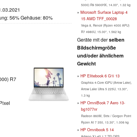
5000) R9 5900HX, 14.00", 1.32 kg
11.03.2021
Microsoft Surface Laptop 4
stung: 56% Gehäuse: 80%
15 AMD TFF_00028
Vega 8, Renoir (Ryzen 4000 APU)
R7 4980U, 15.00", 1.562 kg
Geräte mit der
selben
Bildschirmgröße
und/oder ähnlichem
Gewicht
HP Elitebook 6 G1i 13
000) R7
Graphics 4-Core iGPU (Arrow Lake),
Arrow Lake Ultra 5 225U, 13.30",
1.3 kg
Pixel
HP OmniBook 7 Aero 13-
bg1077nr
Radeon 860M, Strix / Gorgon Point
Ryzen AI 7 350, 13.30", 1.006 kg
HP Omnibook 5 14
Adreno X1-45 1.7 TFLOPS,