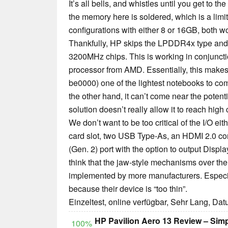
It’s all bells, and whistles until you get to t
the memory here is soldered, which is a limit
configurations with either 8 or 16GB, both 
Thankfully, HP skips the LPDDR4x type and
3200MHz chips. This is working in conjunct
processor from AMD. Essentially, this makes
be0000) one of the lightest notebooks to co
the other hand, it can’t come near the potent
solution doesn’t really allow it to reach high 
We don’t want to be too critical of the I/O ei
card slot, two USB Type-As, an HDMI 2.0 c
(Gen. 2) port with the option to output Displ
think that the jaw-style mechanisms over t
implemented by more manufacturers. Especial
because their device is “too thin”.
Einzeltest, online verfügbar, Sehr Lang, Da
HP Pavilion Aero 13 Review – Simp
100%