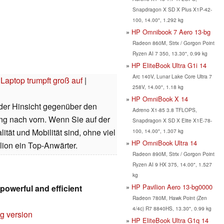
Snapdragon X SD X Plus X1P-42-
100, 14.00", 1.292 kg
HP Omnibook 7 Aero 13-bg
Radeon 860M, Strix / Gorgon Point
Ryzen AI 7 350, 13.30", 0.99 kg
HP EliteBook Ultra G1i 14
Arc 140V, Lunar Lake Core Ultra 7
 Laptop trumpft groß auf
|
258V, 14.00", 1.18 kg
HP OmniBook X 14
eder Hinsicht gegenüber den
Adreno X1-85 3.8 TFLOPS,
ng nach vorn. Wenn Sie auf der
Snapdragon X SD X Elite X1E-78-
tät und Mobilität sind, ohne viel
100, 14.00", 1.307 kg
HP OmniBook Ultra 14
lion ein Top-Anwärter.
Radeon 890M, Strix / Gorgon Point
Ryzen AI 9 HX 375, 14.00", 1.527
kg
HP Pavilion Aero 13-bg0000
powerful and efficient
Radeon 780M, Hawk Point (Zen
4/4c) R7 8840HS, 13.30", 0.99 kg
rg version
HP EliteBook Ultra G1q 14