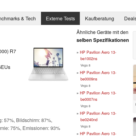
nchmarks & Tech
Externe Tests
Kaufberatung
Deal
Ähnliche Geräte mit den
selben Spezifikationen
000) R7
HP Pavilion Aero 13-
be1002ns
Vega 8
96EUs
HP Pavilion Aero 13-
be0009ns
Vega 8
HP Pavilion Aero 13-
be0007ns
Vega 8
HP Pavilion Aero 13-
be0240nd
g: 57%, Bildschirm: 87%,
Vega 8
omie: 75%, Emissionen: 93%
HP Pavilion Aero 13-