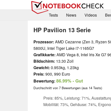
Tests
News
Videos
Be
HP Pavilion 13 Serie
Prozessor:
AMD Cezanne (Zen 3, Ryzen 5
5800U, Intel Tiger Lake i7-1165G7
Grafikkarte:
AMD Vega 8, Intel Iris Xe G7 
Bildschirm:
13.30 Zoll
Gewicht:
0.953kg, 1.23kg
Preis:
900, 990 Euro
86.99%
- Gut
Bewertung:
Durchschnitt von
7
Bewertungen (aus
14
Tests)
Preis: 85%, Leistung: 71%, Ausstattun
Mobilität: 73%, Gehäuse: 74%, Ergon