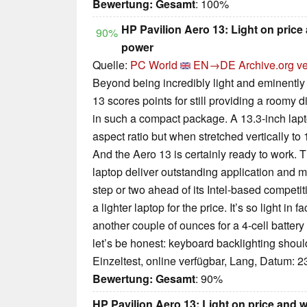
Bewertung:
Gesamt
: 100%
HP Pavilion Aero 13: Light on price
90%
power
Quelle:
PC World
EN→DE
Archive.org v
Beyond being incredibly light and eminently
13 scores points for still providing a roomy
in such a compact package. A 13.3-inch lapt
aspect ratio but when stretched vertically to
And the Aero 13 is certainly ready to work.
laptop deliver outstanding application and m
step or two ahead of its Intel-based competi
a lighter laptop for the price. It’s so light in f
another couple of ounces for a 4-cell batter
let’s be honest: keyboard backlighting shou
Einzeltest, online verfügbar, Lang, Datum: 
Bewertung:
Gesamt
: 90%
HP Pavilion Aero 13: Light on price and w