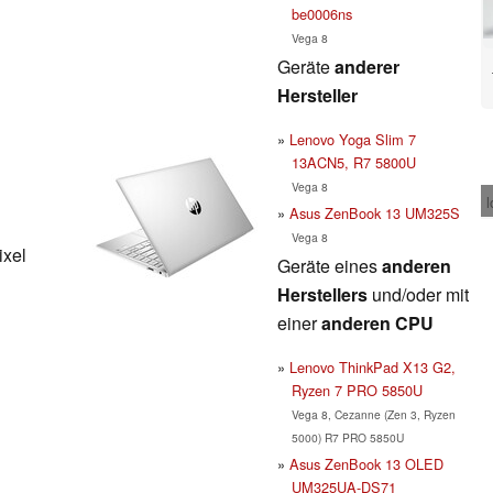
be0006ns
Vega 8
Geräte
anderer
Hersteller
Lenovo Yoga Slim 7
13ACN5, R7 5800U
Vega 8
l
Asus ZenBook 13 UM325S
Vega 8
ixel
Geräte eines
anderen
Herstellers
und/oder mit
einer
anderen CPU
Lenovo ThinkPad X13 G2,
Ryzen 7 PRO 5850U
Vega 8, Cezanne (Zen 3, Ryzen
5000) R7 PRO 5850U
Asus ZenBook 13 OLED
UM325UA-DS71