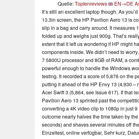
Quelle:
Toptenreviews
EN→DE
A
It’s still an excellent laptop though. As you’
13.3in screen, the HP Pavilion Aero 13 is co
slip in a bag and carry around. It measu
folded up and weighs just 900g. That’s really l
extent that it left us wondering if HP might ha
components inside. We didn’t need to worry.
7 5800U processor and 8GB of RAM, a combi
powerful enough to handle the Windows work
testing. It recorded a score of 5,876 on the
putting it ahead of the HP Envy 13 (4,930 – 
Acer Swift 3 (5,864, see Issue 617). If that i
Pavilion Aero 13 sprinted past the competitio
converting a 4K video clip to 1080p in just 
outcome nearly halves the time taken by th
seconds) and shaves several minutes off the
Einzeltest, online verfügbar, Sehr kurz, Dat