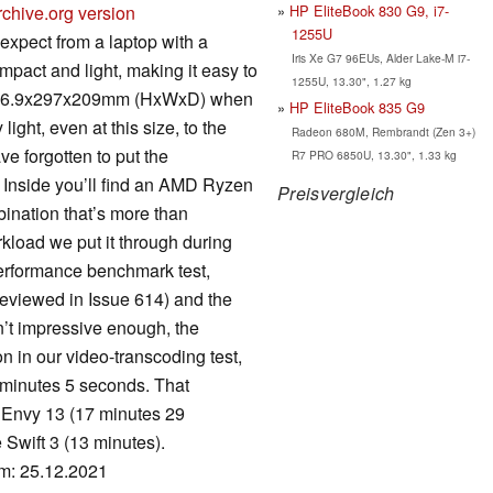
HP EliteBook 830 G9, i7-
rchive.org version
1255U
d expect from a laptop with a
Iris Xe G7 96EUs, Alder Lake-M i7-
mpact and light, making it easy to
1255U, 13.30", 1.27 kg
res 16.9x297x209mm (HxWxD) when
HP EliteBook 835 G9
ight, even at this size, to the
Radeon 680M, Rembrandt (Zen 3+)
ve forgotten to put the
R7 PRO 6850U, 13.30", 1.33 kg
 Inside you’ll find an AMD Ryzen
Preisvergleich
nation that’s more than
load we put it through during
 performance benchmark test,
reviewed in Issue 614) and the
sn’t impressive enough, the
n in our video-transcoding test,
9 minutes 5 seconds. That
e Envy 13 (17 minutes 29
 Swift 3 (13 minutes).
um: 25.12.2021