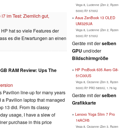
Vega 8, Lucienne (Zen 2, Ryzen
5000) R7 5700U
7 im Test: Ziemlich gut,
Asus ZenBook 13 OLED
UM325UA
HP hat so viele Features der
Vega 8, Lucienne (Zen 2, Ryzen
5000) R7 5700U
dass es die Erwartungen an einen
Geräte mit der
selben
GPU
und/oder
Bildschirmgröße
HP ProBook 635 Aero G8-
16 GB RAM Review: Ups The
51C00US
Vega 8, Cezanne (Zen 3, Ryzen
version
5000) R7 PRO 5850U, 1.76 kg
 Pavilion line-up for many years
Geräte mit der
selben
ed a Pavilion laptop that managed
Grafikkarte
p 13 did. From its classy
Lenovo Yoga Slim 7 Pro
-day usage, I have a slew of
14ACH5
iner purchase in this price
Vega 8, Cezanne (Zen 3, Ryzen