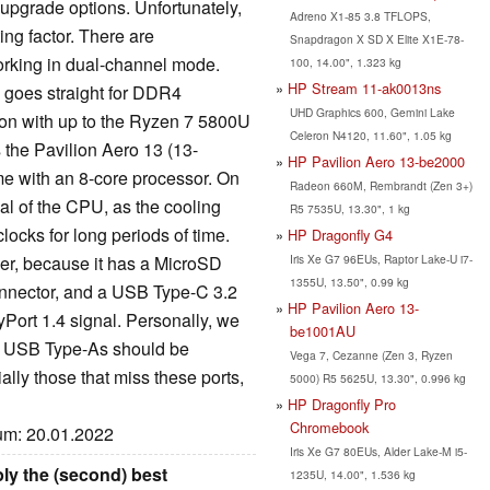
he upgrade options. Unfortunately,
Adreno X1-85 3.8 TFLOPS,
ing factor. There are
Snapdragon X SD X Elite X1E-78-
working in dual-channel mode.
100, 14.00", 1.323 kg
HP Stream 11-ak0013ns
 goes straight for DDR4
UHD Graphics 600, Gemini Lake
ion with up to the Ryzen 7 5800U
Celeron N4120, 11.60", 1.05 kg
 the Pavilion Aero 13 (13-
HP Pavilion Aero 13-be2000
me with an 8-core processor. On
Radeon 660M, Rembrandt (Zen 3+)
ial of the CPU, as the cooling
R5 7535U, 13.30", 1 kg
clocks for long periods of time.
HP Dragonfly G4
Iris Xe G7 96EUs, Raptor Lake-U i7-
ther, because it has a MicroSD
1355U, 13.50", 0.99 kg
onnector, and a USB Type-C 3.2
HP Pavilion Aero 13-
ayPort 1.4 signal. Personally, we
be1001AU
he USB Type-As should be
Vega 7, Cezanne (Zen 3, Ryzen
ly those that miss these ports,
5000) R5 5625U, 13.30", 0.996 kg
HP Dragonfly Pro
Chromebook
tum: 20.01.2022
Iris Xe G7 80EUs, Alder Lake-M i5-
ly the (second) best
1235U, 14.00", 1.536 kg