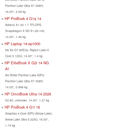
Panther Lake Ultra X7 358H,
16.00", 2.09 kg
HP ProBook 4 G1q 14
Adreno X1-45 1.7 TFLOPS,
Snapdragon X SD X1-26-100,
14.00", 1.46 kg
HP Laptop 14-ep1000
Iris Xe G7 80EUs, Raptor Lake-U
Core 5 120U, 14.00", 1.4 kg
HP EliteBook X G2i 14 NG
AI
Arc B390 Panther Lake iGPU,
Panther Lake Ultra X7 358H,
14.00", 0.998 kg
HP OmniBook Ultra 14 2026
X2-90, unknown, 14.00", 1.27 kg
HP ProBook 4 G1i 16
Graphics 4-Core iGPU (Arrow Lake),
Arrow Lake Ultra 5 225U, 16.00",
1.74 kg