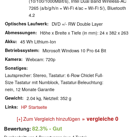
(10/100/1000MBit/s), Intel Dual Band Wireless-AC
7265 (a/b/g/h/n = Wi-Fi 4/ac = Wi-Fi 5/), Bluetooth
4.2
Optisches Laufwerk
DVD +/- RW Double Layer
Abmessungen
Höhe x Breite x Tiefe (in mm): 24 x 382 x 263
Akku
45 Wh Lithium-Ion
Betriebssystem
Microsoft Windows 10 Pro 64 Bit
Kamera
Webcam: 720p
Sonstiges
Lautsprecher: Stereo, Tastatur: 6-Row Chiclet Full-
Size Tastatur mit Numblock, Tastatur-Beleuchtung:
nein, 12 Monate Garantie
Gewicht
2.04 kg, Netzteil: 352 g
Links
HP Startseite
» vergleiche
0
[+] Zum Vergleich hinzufügen
82.3%
- Gut
Bewertung: