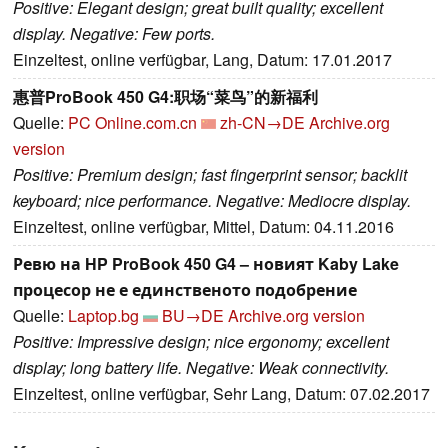
Positive: Elegant design; great built quality; excellent
display. Negative: Few ports.
Einzeltest, online verfügbar, Lang, Datum: 17.01.2017
惠普ProBook 450 G4:职场“菜鸟”的新福利
Quelle:
PC Online.com.cn
zh-CN→DE
Archive.org
version
Positive: Premium design; fast fingerprint sensor; backlit
keyboard; nice performance. Negative: Mediocre display.
Einzeltest, online verfügbar, Mittel, Datum: 04.11.2016
Ревю на HP ProBook 450 G4 – новият Kaby Lake
процесор не е единственото подобрение
Quelle:
Laptop.bg
BU→DE
Archive.org version
Positive: Impressive design; nice ergonomy; excellent
display; long battery life. Negative: Weak connectivity.
Einzeltest, online verfügbar, Sehr Lang, Datum: 07.02.2017