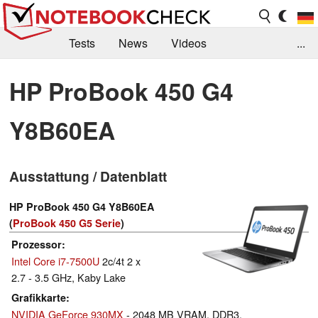
Tests
News
Videos
...
Benchmarks & Tech
Externe Tests
HP ProBook 450 G4
Kaufberatung
Deals
Suche
Jobs
Y8B60EA
Forum
Ausstattung / Datenblatt
HP ProBook 450 G4 Y8B60EA
(
ProBook 450 G5 Serie
)
Prozessor
Intel Core i7-7500U
2c/4t 2 x
2.7 - 3.5 GHz, Kaby Lake
Grafikkarte
NVIDIA GeForce 930MX
- 2048 MB VRAM, DDR3,