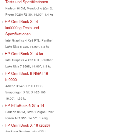
Tests und Spezifikationen
Radeon 610M, Mendocino (Zen 2,
Ryzen 7020) R3 30, 14.00", 1.4 kg
HP OmniBook X 14-
ka0000ng Tests und
Spezifikationen
Intel Graphics 4 Xe3 PTL, Panther
Lake Ultra 5 325, 14.00", 1.3 kg
HP OmniBook X 14-ka
Intel Graphics 4 Xe3 PTL, Panther
Lake Ultra 7 356H, 14.00", 1.3 kg
HP OmniBook 5 NGAI 16-
bf0000
Adreno X1-45 1.7 TFLOPS,
Snapdragon X SD X1-26-100,
16.00", 1.59 kg
HP EliteBook 6 G1a 14
Radeon 860M, Strix / Gorgon Point
Ryzen AI 7 350, 14.00", 1.4 kg
HP OmniBook X 16 (2026)
Arc B390 Panther Lake iGPU,