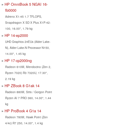
HP OmniBook 5 NGAI 16-
fb0000
Adreno X1-45 1.7 TFLOPS,
Snapdragon X SD X Plus X1P-42-
100, 16.00", 1.79 kg
HP 14-ep2000
UHD Graphics 24EUs (Alder Lake-
N), Alder Lake-N Processor N150,
14.00", 1.45 kg
HP 17-cp2000ng
Radeon 610M, Mendocino (Zen 2,
Ryzen 7020) R3 7320U, 17.30",
2.19 kg
HP ZBook 8 G1ak 14
Radeon 880M, Strix / Gorgon Point
Ryzen AI 7 PRO 360, 14.00", 1.44
kg
HP ProBook 4 G1a 14
Radeon 780M, Hawk Point (Zen
4/4c) R7 250, 14.00", 1.4 kg