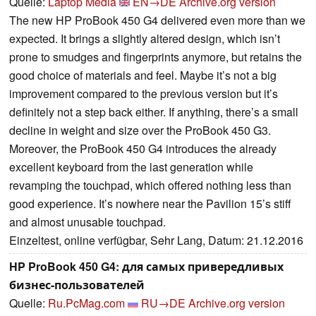
Quelle:
Laptop Media
EN→DE
Archive.org version
The new HP ProBook 450 G4 delivered even more than we
expected. It brings a slightly altered design, which isn’t
prone to smudges and fingerprints anymore, but retains the
good choice of materials and feel. Maybe it’s not a big
improvement compared to the previous version but it’s
definitely not a step back either. If anything, there’s a small
decline in weight and size over the ProBook 450 G3.
Moreover, the ProBook 450 G4 introduces the already
excellent keyboard from the last generation while
revamping the touchpad, which offered nothing less than
good experience. It’s nowhere near the Pavilion 15’s stiff
and almost unusable touchpad.
Einzeltest, online verfügbar, Sehr Lang, Datum: 21.12.2016
HP ProBook 450 G4: для самых привередливых
бизнес-пользователей
Quelle:
Ru.PcMag.com
RU→DE
Archive.org version