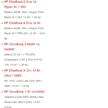
HP EliteBook 8 G1a 14,
Ryzen AI 7 350
Radeon 860M, Strix / Gorgon Point
Ryzen AI 7 350, 14.00", 1.39 kg
HP EliteBook 8 G1a 16 AI
Radeon 860M, Strix / Gorgon Point
Ryzen AI 7 PRO 350, 16.00", 1.919
kg
HP OmniBook 5 NGAI 14-
he0000
Adreno X1-45 1.7 TFLOPS,
Snapdragon X SD X Plus X1P-42-
100, 14.00", 1.29 kg
HP EliteBook X G1i 14 AI,
Ultra 7 268V
Arc 140V, Lunar Lake Core Ultra 7
268V, 14.00", 1.18 kg
HP OmniBook 7 AI 14-fr0000
Graphics 4-Core iGPU (Arrow Lake),
Arrow Lake Ultra 5 225U, 14.00",
2.5 kg