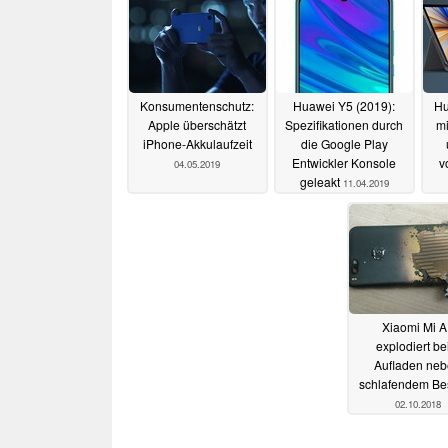
Konsumentenschutz:
Huawei Y5 (2019):
Hu
Apple überschätzt
Spezifikationen durch
mi
iPhone-Akkulaufzeit
die Google Play
Entwickler Konsole
v
04.05.2019
geleakt
11.04.2019
Xiaomi Mi A
explodiert b
Aufladen ne
schlafendem Bes
02.10.2018