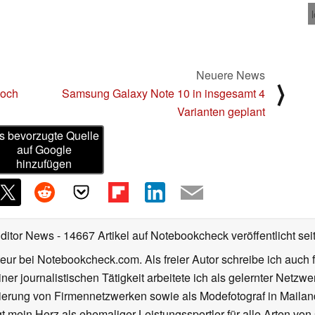
Neuere News
⟩
noch
Samsung Galaxy Note 10 in insgesamt 4
Varianten geplant
s bevorzugte Quelle
auf Google
hinzufügen
Editor News
- 14667 Artikel auf Notebookcheck veröffentlicht
sei
eur bei Notebookcheck.com. Als freier Autor schreibe ich auch 
ner journalistischen Tätigkeit arbeitete ich als gelernter Netzw
ierung von Firmennetzwerken sowie als Modefotograf in Mailan
 mein Herz als ehemaliger Leistungssportler für alle Arten von