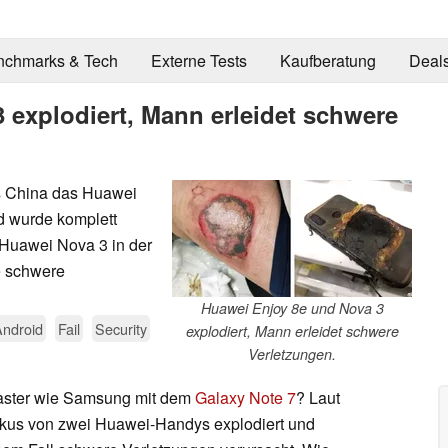
nchmarks & Tech
Externe Tests
Kaufberatung
Deal
 explodiert, Mann erleidet schwere
s China das Huawei
d wurde komplett
 Huawei Nova 3 in der
e schwere
Huawei Enjoy 8e und Nova 3
Android
Fail
Security
explodiert, Mann erleidet schwere
Verletzungen.
aster wie Samsung mit dem
Galaxy Note 7
? Laut
Akkus von zwei Huawei-Handys explodiert und