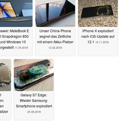
awei: MateBook E
Unser China-Phone
iPhone X explodiert
t Snapdragon 850
segnet das Zeitliche
nach iOS-Update auf
und Windows 10
mit einem Akku-Platzer
12.1
15.11.2018
orgestellt
11.04.2019
12.02.2019
1
Galaxy S7 Edge:
eim
Wieder Samsung-
ben
Smartphone explodiert
itzer
24.09.2018