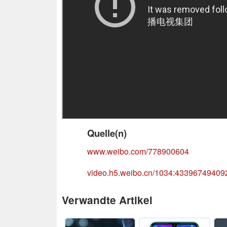
Quelle(n)
www.weibo.com/778900604
video.h5.weibo.cn/1034:4339674940
Verwandte Artikel