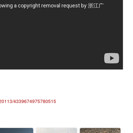
920113/4339674975780515