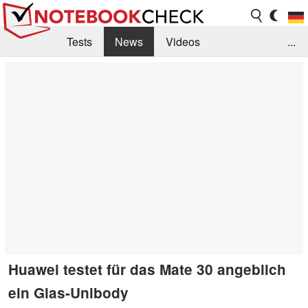
Tests
News
Videos
...
Benchmarks & Tech
Externe Tests
Kaufberatung
Deals
Suche
Jobs
Forum
Huawei testet für das Mate 30 angeblich
ein Glas-Unibody