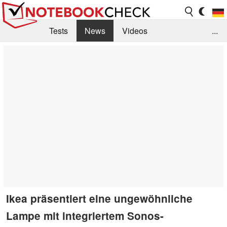
Tests
News
Videos
...
Benchmarks & Tech
Externe Tests
Kaufberatung
Deals
Suche
Jobs
Forum
Ikea präsentiert eine ungewöhnliche
Lampe mit integriertem Sonos-