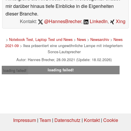
mir darüber hinaus tiefe Einblicke in die Eigenheiten
dieser Branche.
Kontakt:
@HannesBrecher
,
LinkedIn
,
Xing
>
Notebook Test, Laptop Test und News
>
News
>
Newsarchiv
>
News
2021-09
> Ikea präsentiert eine ungewöhnliche Lampe mit integriertem
Sonos-Lautsprecher
Autor: Hannes Brecher, 28.09.2021 (Update: 18.02.2026)
loading failed!
loading failed!
Impressum
|
Team
|
Datenschutz
|
Kontakt
|
Cookie
Einstellungen
| 07.08.2026 16:55