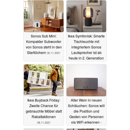
Sonos Sub Mini:
Ikea Symfonisk: Smarte
Kompakter Subwoofer
Tischleuchte mit
von Sonos steht in den
integriertem Sonos
Startlöchern
Lautsprecher ist ab
30.11.2021
heute in 2. Generation
erhältlich
11.11.2021
Ikea Buyback Friday:
Alter Wein in neuen
Zweite Chance für
Schläuchen: Sonos will
gebrauchte Möbel statt
die Position und
Rabattaktionen
Gesten von Personen
via WiFi erkennen -
08.11.2021
und den Sound darauf