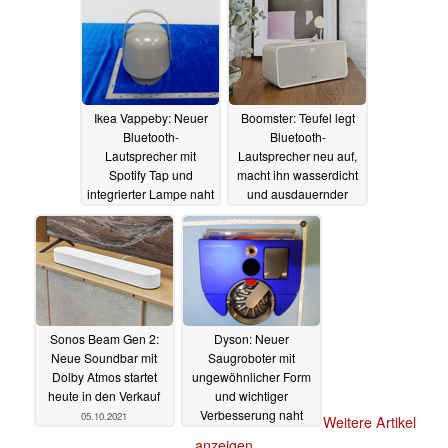
abstimmen
22.10.2021
Ikea Vappeby: Neuer
Boomster: Teufel legt
Bluetooth-
Bluetooth-
Lautsprecher mit
Lautsprecher neu auf,
Spotify Tap und
macht ihn wasserdicht
integrierter Lampe naht
und ausdauernder
18.10.2021
12.10.2021
Sonos Beam Gen 2:
Dyson: Neuer
Neue Soundbar mit
Saugroboter mit
Dolby Atmos startet
ungewöhnlicher Form
heute in den Verkauf
und wichtiger
Verbesserung naht
05.10.2021
Weitere Artikel
04.10.2021
anzeigen