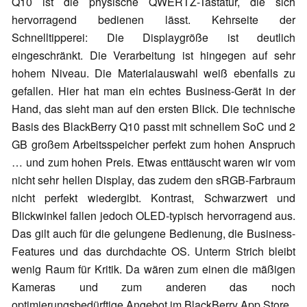
Q10 ist die physische QWERTZ-Tastatur, die sich
hervorragend bedienen lässt. Kehrseite der
Schnelltipperei: Die Displaygröße ist deutlich
eingeschränkt. Die Verarbeitung ist hingegen auf sehr
hohem Niveau. Die Materialauswahl weiß ebenfalls zu
gefallen. Hier hat man ein echtes Business-Gerät in der
Hand, das sieht man auf den ersten Blick. Die technische
Basis des BlackBerry Q10 passt mit schnellem SoC und 2
GB großem Arbeitsspeicher perfekt zum hohen Anspruch
… und zum hohen Preis. Etwas enttäuscht waren wir vom
nicht sehr hellen Display, das zudem den sRGB-Farbraum
nicht perfekt wiedergibt. Kontrast, Schwarzwert und
Blickwinkel fallen jedoch OLED-typisch hervorragend aus.
Das gilt auch für die gelungene Bedienung, die Business-
Features und das durchdachte OS. Unterm Strich bleibt
wenig Raum für Kritik. Da wären zum einen die mäßigen
Kameras und zum anderen das noch
optimierungsbedürftige Angebot im BlackBerry App Store.