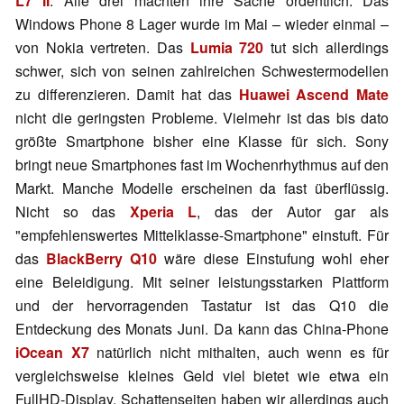
L7 II
. Alle drei machten ihre Sache ordentlich. Das
Windows Phone 8 Lager wurde im Mai – wieder einmal –
von Nokia vertreten. Das
Lumia 720
tut sich allerdings
schwer, sich von seinen zahlreichen Schwestermodellen
zu differenzieren. Damit hat das
Huawei Ascend Mate
nicht die geringsten Probleme. Vielmehr ist das bis dato
größte Smartphone bisher eine Klasse für sich. Sony
bringt neue Smartphones fast im Wochenrhythmus auf den
Markt. Manche Modelle erscheinen da fast überflüssig.
Nicht so das
Xperia L
, das der Autor gar als
"empfehlenswertes Mittelklasse-Smartphone" einstuft. Für
das
BlackBerry Q10
wäre diese Einstufung wohl eher
eine Beleidigung. Mit seiner leistungsstarken Plattform
und der hervorragenden Tastatur ist das Q10 die
Entdeckung des Monats Juni. Da kann das China-Phone
iOcean X7
natürlich nicht mithalten, auch wenn es für
vergleichsweise kleines Geld viel bietet wie etwa ein
FullHD-Display. Schattenseiten haben wir allerdings auch