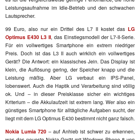
Leistungsaufnahme im Idle-Betrieb und den schwachen
Lautsprecher.
99 Euro, also nur ein Drittel des L7 II kostet das
LG
Optimus E430 L3 II
, das Einstiegsmodell der L7-II-Serie.
Für ein vollwertiges Smartphone ein extrem niedriger
Preis. Doch ist das L3 II auch wirklich ein vollwertiges
Gerät? Die Antwort: ein klassisches Jein. Das Display ist
klein, die Auflösung gering, der Speicher knapp und die
Leistung mäßig. Aber LG verbaut ein IPS-Panel,
lobenswert. Auch die Haptik und Verarbeitung sind völlig
ok. Und – in dieser Preisklasse sicher ein wichtiges
Kriterium – die Akkulaufzeit ist extrem lang. Wer also ein
günstiges Smartphone für alltägliche Aufgaben sucht, der
liegt mit dem LG Optimus E430 bestimmt nicht ganz falsch.
Nokia Lumia 720
– auf Anhieb ist schwer zu erkennen,
was das neueste Nokia-Gerät mit Windows Phone 8 von