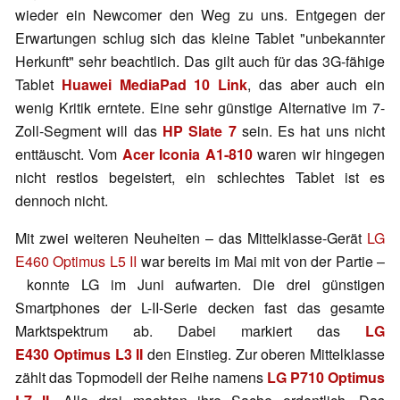
wieder ein Newcomer den Weg zu uns. Entgegen der
Erwartungen schlug sich das kleine Tablet "unbekannter
Herkunft" sehr beachtlich. Das gilt auch für das 3G-fähige
Tablet
Huawei MediaPad 10 Link
, das aber auch ein
wenig Kritik erntete. Eine sehr günstige Alternative im 7-
Zoll-Segment will das
HP Slate 7
sein. Es hat uns nicht
enttäuscht. Vom
Acer Iconia A1-810
waren wir hingegen
nicht restlos begeistert, ein schlechtes Tablet ist es
dennoch nicht.
Mit zwei weiteren Neuheiten – das Mittelklasse-Gerät
LG
E460 Optimus L5 II
war bereits im Mai mit von der Partie –
konnte LG im Juni aufwarten. Die drei günstigen
Smartphones der L-II-Serie decken fast das gesamte
Marktspektrum ab. Dabei markiert das
LG
E430 Optimus L3 II
den Einstieg. Zur oberen Mittelklasse
zählt das Topmodell der Reihe namens
LG P710 Optimus