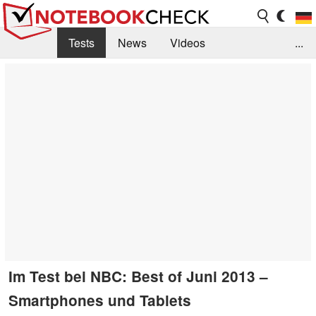
Tests
News
Videos
...
Benchmarks & Tech
Externe Tests
Kaufberatung
Deals
Suche
Jobs
Forum
Im Test bei NBC: Best of Juni 2013 –
Smartphones und Tablets