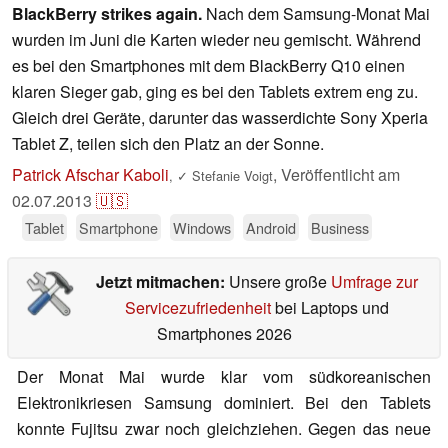
BlackBerry strikes again.
Nach dem Samsung-Monat Mai
wurden im Juni die Karten wieder neu gemischt. Während
es bei den Smartphones mit dem BlackBerry Q10 einen
klaren Sieger gab, ging es bei den Tablets extrem eng zu.
Gleich drei Geräte, darunter das wasserdichte Sony Xperia
Tablet Z, teilen sich den Platz an der Sonne.
Patrick Afschar Kaboli
,
Veröffentlicht am
,
✓
Stefanie Voigt
02.07.2013
🇺🇸
Tablet
Smartphone
Windows
Android
Business
Jetzt mitmachen:
Unsere große
Umfrage zur
Servicezufriedenheit
bei Laptops und
Smartphones 2026
Der Monat Mai wurde klar vom südkoreanischen
Elektronikriesen Samsung dominiert. Bei den Tablets
konnte Fujitsu zwar noch gleichziehen. Gegen das neue