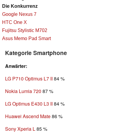
Die Konkurrenz
Google Nexus 7
HTC One X
Fujitsu Stylistic M702
Asus Memo Pad Smart
Kategorie Smartphone
Anwärter:
LG P710 Optimus L7 II
84 %
Nokia Lumia 720
87 %
LG Optimus E430 L3 II
84 %
Huawei Ascend Mate
86 %
Sony Xperia L
85 %