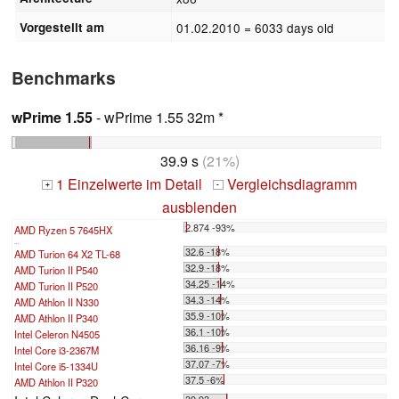
Vorgestellt am
01.02.2010
= 6033 days old
Benchmarks
wPrime 1.55
- wPrime 1.55 32m *
39.9 s
(21%)
1 Einzelwerte im Detail
Vergleichsdiagramm
+
-
ausblenden
2.874 -93%
AMD Ryzen 5 7645HX
...
32.6 -18%
AMD Turion 64 X2 TL-68
32.9 -18%
AMD Turion II P540
34.25 -14%
AMD Turion II P520
34.3 -14%
AMD Athlon II N330
35.9 -10%
AMD Athlon II P340
36.1 -10%
Intel Celeron N4505
36.16 -9%
Intel Core i3-2367M
37.07 -7%
Intel Core i5-1334U
37.5 -6%
AMD Athlon II P320