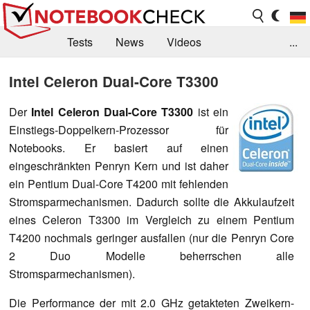
Tests
News
Videos
...
Benchmarks & Tech
Externe Tests
Intel Celeron Dual-Core T3300
Kaufberatung
Deals
Suche
Jobs
Der
Intel Celeron Dual-Core T3300
ist ein
Einstiegs-Doppelkern-Prozessor für
Forum
Notebooks. Er basiert auf einen
eingeschränkten Penryn Kern und ist daher
ein Pentium Dual-Core T4200 mit fehlenden
Stromsparmechanismen. Dadurch sollte die Akkulaufzeit
eines Celeron T3300 im Vergleich zu einem Pentium
T4200 nochmals geringer ausfallen (nur die Penryn Core
2 Duo Modelle beherrschen alle
Stromsparmechanismen).
Die Performance der mit 2.0 GHz getakteten Zweikern-