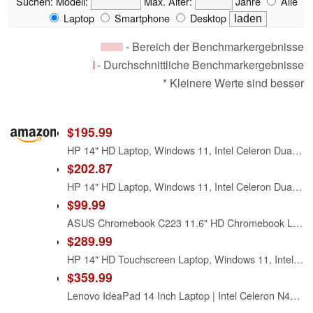
Suchen:
Modell:
Max. Alter:
Jahre
Alle
Laptop
Smartphone
Desktop
- Bereich der Benchmarkergebnisse
- Durchschnittliche Benchmarkergebnisse
* Kleinere Werte sind besser
$195.99
HP 14" HD Laptop, Windows 11, Intel Celeron Dual-Core Processor Up to 2.60GHz, 4GB RAM, 64GB SSD, Webcam(Renewed)
$202.87
HP 14" HD Laptop, Windows 11, Intel Celeron Dual-Core Processor Up to 2.60GHz, 4GB RAM, 64GB SSD, Webcam, Dale Blue (Renewed)
$99.99
ASUS Chromebook C223 11.6" HD Chromebook Laptop, Intel Dual-Core Celeron N3350 Processor (up to 2.4GHz), 4GB RAM, 32GB eMMC Storage, Premium Design, Grey, C223NA-DH02
$289.99
HP 14" HD Touchscreen Laptop, Windows 11, Intel Celeron Dual-Core Processor Up to 2.60GHz, 4GB RAM, 64GB SSD, Webcam, Dale Sliver (Renewed)
$359.99
Lenovo IdeaPad 14 Inch Laptop | Intel Celeron N4020, Dual-Core Processor | 4GB RAM, 1TB SSD | Windows 11 | Cloud Grey | WiFi 6 | Intel UHD Graphic | Privacy Shutter Cam (720p)