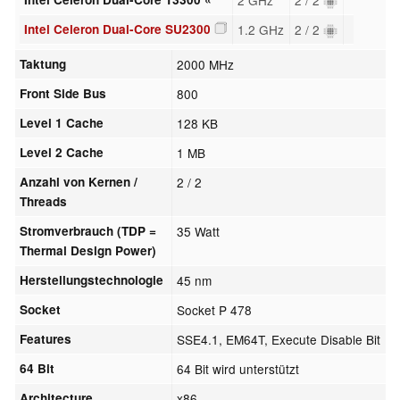
Intel Celeron Dual-Core SU2300
1.2 GHz
2 / 2
Taktung
2000 MHz
Front Side Bus
800
Level 1 Cache
128 KB
Level 2 Cache
1 MB
Anzahl von Kernen /
2 / 2
Threads
Stromverbrauch (TDP =
35 Watt
Thermal Design Power)
Herstellungstechnologie
45 nm
Socket
Socket P 478
Features
SSE4.1, EM64T, Execute Disable Bit
64 Bit
64 Bit wird unterstützt
Architecture
x86