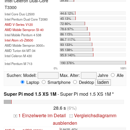
Intel Celeron Dual-Core
39.93
T3300
44.6 12%
Intel Core Duo L2500
45 13%
Intel Pentium Dual Core T2080
72 80%
AMD V-Series V120
78.6 97%
AMD Mobile Sempron SI-40
86 115%
Intel Mobile Pentium 4 538
86.7 117%
Intel Atom x5-Z8500
93 133%
AMD Mobile Sempron 3000+
95 138%
AMD Turion 64 MT-34
95.9 140%
Intel Celeron M 430
...
190 376%
Intel Pentium M 713
0%
100%
Suchen:
Modell:
Max. Alter:
Jahre
Alle
Laptop
Smartphone
Desktop
Super Pi mod 1.5 XS 1M
- Super Pi mod 1.5 XS 1M *
28.6 s
(6%)
1 Einzelwerte im Detail
Vergleichsdiagramm
+
-
ausblenden
0.9425 -97%