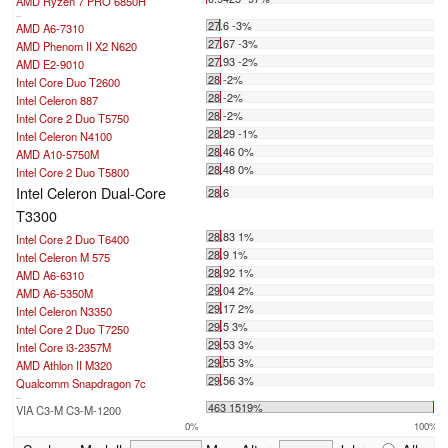
AMD Ryzen 7 PRO 6850H
...
27.6 -3%
AMD A6-7310
27.67 -3%
AMD Phenom II X2 N620
27.93 -2%
AMD E2-9010
28 -2%
Intel Core Duo T2600
28 -2%
Intel Celeron 887
28 -2%
Intel Core 2 Duo T5750
28.29 -1%
Intel Celeron N4100
28.46 0%
AMD A10-5750M
28.48 0%
Intel Core 2 Duo T5800
Intel Celeron Dual-Core
28.6
T3300
28.83 1%
Intel Core 2 Duo T6400
28.9 1%
Intel Celeron M 575
28.92 1%
AMD A6-6310
29.04 2%
AMD A6-5350M
29.17 2%
Intel Celeron N3350
29.5 3%
Intel Core 2 Duo T7250
29.53 3%
Intel Core i3-2357M
29.55 3%
AMD Athlon II M320
29.56 3%
Qualcomm Snapdragon 7c
...
463 1519%
VIA C3-M C3-M-1200
0%
100%