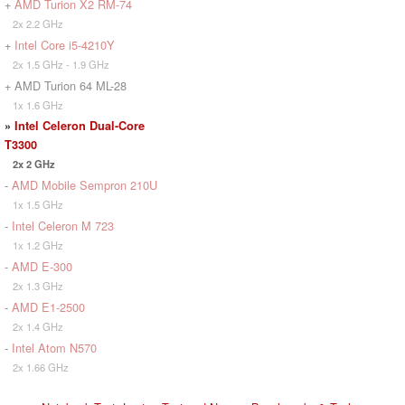
+
AMD Turion X2 RM-74
2x 2.2 GHz
+
Intel Core i5-4210Y
2x 1.5 GHz - 1.9 GHz
+ AMD Turion 64 ML-28
1x 1.6 GHz
»
Intel Celeron Dual-Core
T3300
2x 2 GHz
-
AMD Mobile Sempron 210U
1x 1.5 GHz
-
Intel Celeron M 723
1x 1.2 GHz
-
AMD E-300
2x 1.3 GHz
-
AMD E1-2500
2x 1.4 GHz
-
Intel Atom N570
2x 1.66 GHz