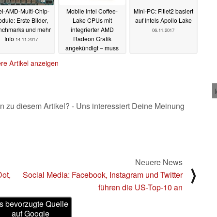
tel-AMD-Multi-Chip-
Mobile Intel Coffee-
Mini-PC: Fitlet2 basiert
dule: Erste Bilder,
Lake CPUs mit
auf Intels Apollo Lake
nchmarks und mehr
integrierter AMD
06.11.2017
Info
Radeon Grafik
14.11.2017
angekündigt – muss
Nvidia zittern?
06.11.2017
re Artikel anzeigen
n zu diesem Artikel? - Uns interessiert Deine Meinung
Neuere News
⟩
ot,
Social Media: Facebook, Instagram und Twitter
führen die US-Top-10 an
s bevorzugte Quelle
auf Google