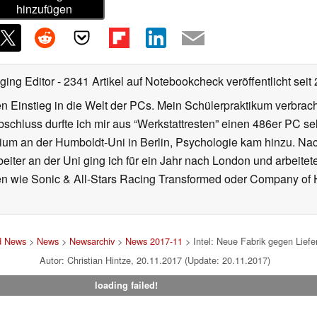
hinzufügen
ging Editor
- 2341 Artikel auf Notebookcheck veröffentlicht
seit
 Einstieg in die Welt der PCs. Mein Schülerpraktikum verbrach
chluss durfte ich mir aus “Werkstattresten” einen 486er PC s
dium an der Humboldt-Uni in Berlin, Psychologie kam hinzu. Nac
beiter an der Uni ging ich für ein Jahr nach London und arbeite
n wie Sonic & All-Stars Racing Transformed oder Company of He
d News
>
News
>
Newsarchiv
>
News 2017-11
> Intel: Neue Fabrik gegen Lief
Autor: Christian Hintze, 20.11.2017 (Update: 20.11.2017)
loading failed!