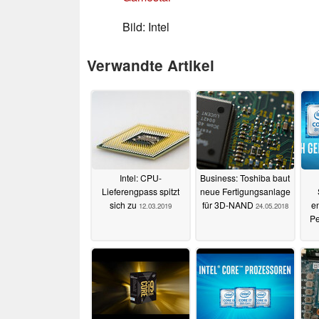
Bild: Intel
Verwandte Artikel
Intel: CPU-
Business: Toshiba baut
Lieferengpass spitzt
neue Fertigungsanlage
sich zu
für 3D-NAND
en
12.03.2019
24.05.2018
Pe