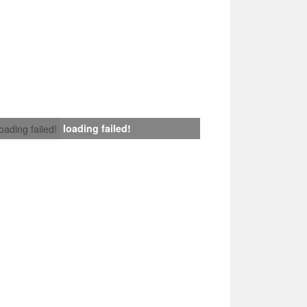
loading failed!
loading failed!