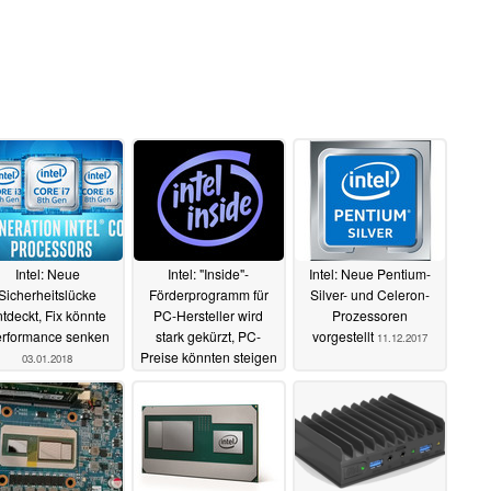
Intel: Neue
Intel: "Inside"-
Intel: Neue Pentium-
Sicherheitslücke
Förderprogramm für
Silver- und Celeron-
tdeckt, Fix könnte
PC-Hersteller wird
Prozessoren
rformance senken
stark gekürzt, PC-
vorgestellt
11.12.2017
Preise könnten steigen
03.01.2018
13.12.2017