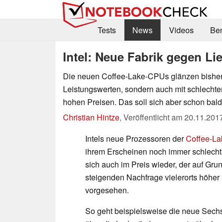
Tests
News
Videos
Be
Intel: Neue Fabrik gegen L
Die neuen Coffee-Lake-CPUs glänzen bisher 
Leistungswerten, sondern auch mit schlechte
hohen Preisen. Das soll sich aber schon bald
Christian Hintze
,
Veröffentlicht am
20.11.201
Intels neue Prozessoren der
Coffee-La
ihrem Erscheinen noch immer schlecht 
sich auch im Preis wieder, der auf Grun
steigenden Nachfrage vielerorts höher i
vorgesehen.
So geht beispielsweise die neue Se