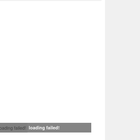
loading failed!
loading failed!