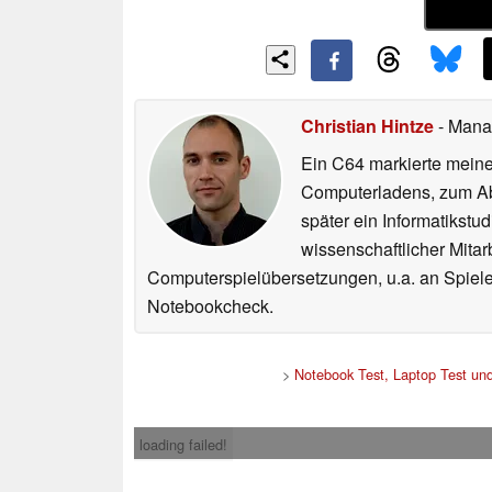
Christian Hintze
- Mana
Ein C64 markierte meinen
Computerladens, zum Abs
später ein Informatikstu
wissenschaftlicher Mitar
Computerspielübersetzungen, u.a. an Spiele
Notebookcheck.
>
Notebook Test, Laptop Test un
loading failed!