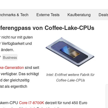
nchmarks & Tech
Externe Tests
Kaufberatung
Deal
ieferengpass von Coffee-Lake-CPUs
nicht nur mit guten
r Verfügbarkeit und
 ändern.
7
Business
ke-Generation
sind seit
verfügbar. Das schlägt
Intel: Eröffnet weitere Fabrik für
d der gleichzeitig
Coffee-Lake-CPUs
st als eigentlich
chskern-CPU
Core i7-8700K
derzeit für rund 450 Euro