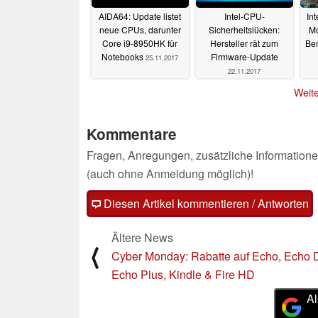
AIDA64: Update listet
Intel-CPU-
In
neue CPUs, darunter
Sicherheitslücken:
Mo
Core i9-8950HK für
Hersteller rät zum
Be
Notebooks
Firmware-Update
25.11.2017
22.11.2017
Weite
Kommentare
Fragen, Anregungen, zusätzliche Informatione
(auch ohne Anmeldung möglich)!
Diesen Artikel kommentieren / Antworten
Ältere News
⟨
Cyber Monday: Rabatte auf Echo, Echo D
Echo Plus, Kindle & Fire HD
Al