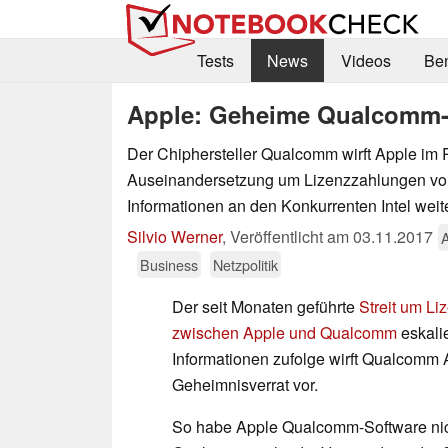
Tests
News
Videos
Be
Apple: Geheime Qualcomm-I
Der Chiphersteller Qualcomm wirft Apple im
Auseinandersetzung um Lizenzzahlungen vo
Informationen an den Konkurrenten Intel wei
Silvio Werner
,
Veröffentlicht am
03.11.2017
Business
Netzpolitik
Der seit Monaten geführte
Streit um L
zwischen Apple und Qualcomm
eskalie
Informationen zufolge wirft Qualcomm
Geheimnisverrat vor.
So habe Apple Qualcomm-Software nich