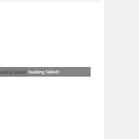
loading failed!
loading failed!