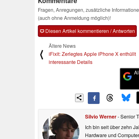
Kommentare
Fragen, Anregungen, zusätzliche Informatione
(auch ohne Anmeldung möglich)!
Diesen Artikel kommentieren / Antworten
Ältere News
⟨
iFixit: Zerlegtes Apple iPhone X enthüllt
interessante Details
Al
Silvio Werner
- Senior 
Ich bin seit über zehn J
Hardware und ComputerBa