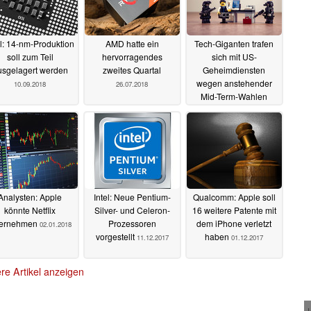
el: 14-nm-Produktion
AMD hatte ein
Tech-Giganten trafen
soll zum Teil
hervorragendes
sich mit US-
usgelagert werden
zweites Quartal
Geheimdiensten
wegen anstehender
10.09.2018
26.07.2018
Mid-Term-Wahlen
26.06.2018
Analysten: Apple
Intel: Neue Pentium-
Qualcomm: Apple soll
könnte Netflix
Silver- und Celeron-
16 weitere Patente mit
ernehmen
Prozessoren
dem iPhone verletzt
02.01.2018
vorgestellt
haben
11.12.2017
01.12.2017
re Artikel anzeigen