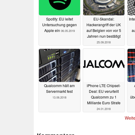
Spotify: EU leitet
EU-Skandal:
Int
Untersuchung gegen
Hackerangriff der UK
Apple ein
auf Belgien von vor 5
a
06.05.2019
Jahren nun bestätigt
25.09.2018
Qualcomm hält am
iPhone LTE Chipset-
Servermarkt fest
Deal: EU verurteilt
Qualcomm zu 1
üb
13.06.2018
Milliarde Euro Strafe
24.01.2018
Weite