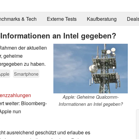
nchmarks & Tech
Externe Tests
Kaufberatung
Deal
nformationen an Intel gegeben?
 Rahmen der aktuellen
r, geheime
tergegeben zu haben.
Apple
Smartphone
izenzzahlungen
Apple: Geheime Qualcomm-
rt weiter: Bloomberg-
Informationen an Intel gegeben?
 Apple nun
t ausreichend geschützt und erlaube es