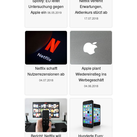
Spotify: EU leitet
Netflix verfehlt
Untersuchung gegen
Erwartungen,
Apple ein
Aktienkurs stürzt ab
06.05.2019
17.07.2018
Netflix schafft
Apple plant
Nutzerrezensionen ab
Wiedereinstieg ins
Werbegeschäft
04.07.2018
04.06.2018
Bericht: Netflix will
Hunderte Euro: