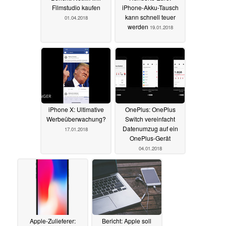
Filmstudio kaufen
iPhone-Akku-Tausch
kann schnell teuer
01.04.2018
werden
19.01.2018
iPhone X: Ultimative
OnePlus: OnePlus
Werbeüberwachung?
Switch vereinfacht
Datenumzug auf ein
17.01.2018
OnePlus-Gerät
04.01.2018
Apple-Zulieferer:
Bericht: Apple soll