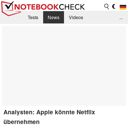
Tests
News
Videos
...
Benchmarks & Tech
Externe Tests
Kaufberatung
Deals
Suche
Jobs
Forum
Analysten: Apple könnte Netflix
übernehmen