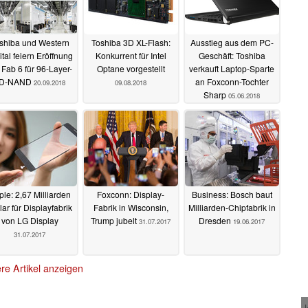
shiba und Western
Toshiba 3D XL-Flash:
Ausstieg aus dem PC-
ital feiern Eröffnung
Konkurrent für Intel
Geschäft: Toshiba
 Fab 6 für 96-Layer-
Optane vorgestellt
verkauft Laptop-Sparte
D-NAND
an Foxconn-Tochter
20.09.2018
09.08.2018
Sharp
05.06.2018
le: 2,67 Milliarden
Foxconn: Display-
Business: Bosch baut
lar für Displayfabrik
Fabrik in Wisconsin,
Milliarden-Chipfabrik in
von LG Display
Trump jubelt
Dresden
31.07.2017
19.06.2017
31.07.2017
re Artikel anzeigen