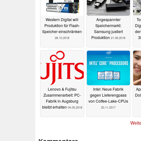
Western Digital will
Angespannter
To
Produktion für Flash-
Speichermarkt:
Dig
Speicher einschränken
Samsung justiert
der
Produktion
3
28.10.2018
21.09.2018
Lenovo & Fujitsu
Intel: Neue Fabrik
App
Zusammenarbeit: PC-
gegen Lieferengpass
Dol
Fabrik in Augsburg
von Coffee-Lake-CPUs
bleibt erhalten
04.05.2018
20.11.2017
Weite