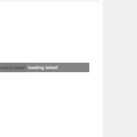
loading failed!
loading failed!