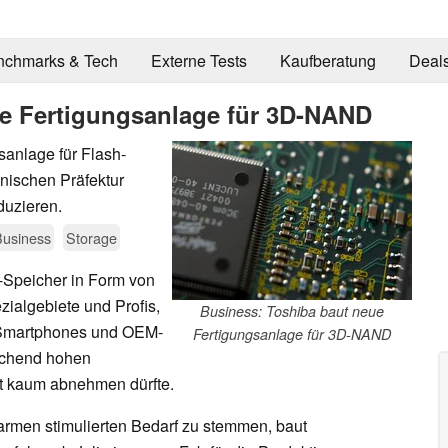
nchmarks & Tech
Externe Tests
Kaufberatung
Deal
ue Fertigungsanlage für 3D-NAND
sanlage für Flash-
nischen Präfektur
duzieren.
Business
Storage
-Speicher in Form von
zialgebiete und Profis,
Business: Toshiba baut neue
n Smartphones und OEM-
Fertigungsanlage für 3D-NAND
rechend hohen
ft kaum abnehmen dürfte.
rmen stimulierten Bedarf zu stemmen, baut