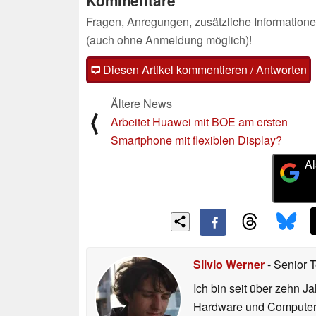
Kommentare
Fragen, Anregungen, zusätzliche Informatione
(auch ohne Anmeldung möglich)!
Diesen Artikel kommentieren / Antworten
Ältere News
⟨
Arbeitet Huawei mit BOE am ersten
Smartphone mit flexiblen Display?
Al
Silvio Werner
- Senior 
Ich bin seit über zehn J
Hardware und ComputerBa