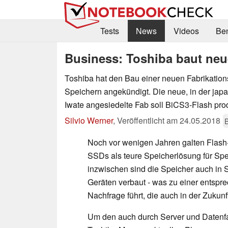
Tests
News
Videos
Be
Business: Toshiba baut ne
Toshiba hat den Bau einer neuen Fabrikation
Speichern angekündigt. Die neue, in der japa
Iwate angesiedelte Fab soll BiCS3-Flash pro
Silvio Werner
,
Veröffentlicht am
24.05.2018
Noch vor wenigen Jahren galten Flash
SSDs als teure Speicherlösung für Spe
inzwischen sind die Speicher auch i
Geräten verbaut - was zu einer entsp
Nachfrage führt, die auch in der Zukun
Um den auch durch Server und Datenfa