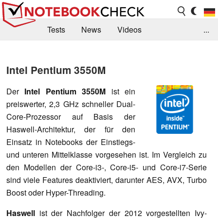
Tests
News
Videos
...
Benchmarks & Tech
Externe Tests
Intel Pentium 3550M
Kaufberatung
Deals
Suche
Jobs
Der
Intel Pentium 3550M
ist ein
Forum
preiswerter, 2,3 GHz schneller Dual-
Core-Prozessor auf Basis der
Haswell-Architektur, der für den
Einsatz in Notebooks der Einstiegs-
und unteren Mittelklasse vorgesehen ist. Im Vergleich zu
den Modellen der Core-i3-, Core-i5- und Core-i7-Serie
sind viele Features deaktiviert, darunter AES, AVX, Turbo
Boost oder Hyper-Threading.
Haswell
ist der Nachfolger der 2012 vorgestellten Ivy-