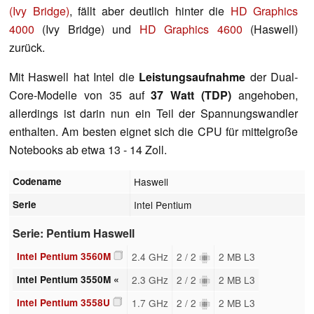
(Ivy Bridge)
, fällt aber deutlich hinter die
HD Graphics
4000
(Ivy Bridge) und
HD Graphics 4600
(Haswell)
zurück.
Mit Haswell hat Intel die
Leistungsaufnahme
der Dual-
Core-Modelle von 35 auf
37 Watt (TDP)
angehoben,
allerdings ist darin nun ein Teil der Spannungswandler
enthalten. Am besten eignet sich die CPU für mittelgroße
Notebooks ab etwa 13 - 14 Zoll.
Codename
Haswell
Serie
Intel Pentium
Serie: Pentium Haswell
Intel Pentium 3560M
2.4 GHz
2 / 2
2 MB L3
Intel Pentium 3550M «
2.3 GHz
2 / 2
2 MB L3
Intel Pentium 3558U
1.7 GHz
2 / 2
2 MB L3