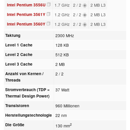
Intel Pentium 3556U
1.7 GHz
2 / 2
2 MB L3
Intel Pentium 3561Y
1.2 GHz
2 / 2
2 MB L3
Intel Pentium 3560Y
1.2 GHz
2 / 2
2 MB L3
Taktung
2300 MHz
Level 1 Cache
128 KB
Level 2 Cache
512 KB
Level 3 Cache
2 MB
Anzahl von Kernen /
2 / 2
Threads
Stromverbrauch (TDP =
37 Watt
Thermal Design Power)
Transistoren
960 Millionen
Herstellungstechnologie
22 nm
Die Größe
2
130 mm