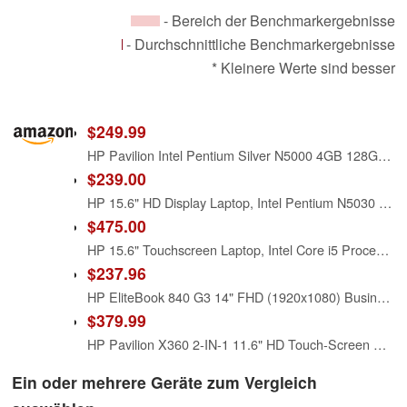
- Bereich der Benchmarkergebnisse
- Durchschnittliche Benchmarkergebnisse
* Kleinere Werte sind besser
$249.99
HP Pavilion Intel Pentium Silver N5000 4GB 128GB SSD Windows 10 Laptop Red
$239.00
HP 15.6" HD Display Laptop, Intel Pentium N5030 Processor, 4GB RAM, 128GB SSD, Media Card Reader, Wi-Fi, Bluetooth, One-Year Office 365 Included, Win11 Home in S Mode, Jet Black with TGY Accessories
$475.00
HP 15.6" Touchscreen Laptop, Intel Core i5 Processor, 16GB RAM, 512GB SSD, Numeric Keypad, Bluetooth, Wi-Fi, Long Battery Life, Windows 11 Home, Alpacatec Accessories, Silver
$237.96
HP EliteBook 840 G3 14" FHD (1920x1080) Business Laptop Computer, Intel Core i7-6600 Up to 3.40GHz Notebook PC, 16GB RAM, 256GB SSD, Type-C, Windows 11 Pro (Renewed)
$379.99
HP Pavilion X360 2-IN-1 11.6" HD Touch-Screen WLED-backlit Laptop, Intel Pentium N5000 up to 2.7GHz, 4GB DDR4, 128GB SSD, Bluetooth, Wireless-AC, HDMI, Webcam, USB 3.1-C, Media Card Reader, Windows 10
Ein oder mehrere Geräte zum Vergleich