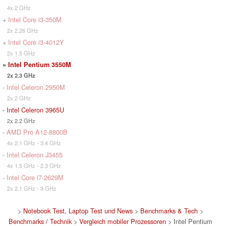
4x 2 GHz
+
Intel Core i3-350M
2x 2.26 GHz
+
Intel Core i3-4012Y
2x 1.5 GHz
»
Intel Pentium 3550M
2x 2.3 GHz
-
Intel Celeron 2950M
2x 2 GHz
-
Intel Celeron 3965U
2x 2.2 GHz
-
AMD Pro A12-8800B
4x 2.1 GHz - 3.4 GHz
-
Intel Celeron J3455
4x 1.5 GHz - 2.3 GHz
-
Intel Core i7-2629M
2x 2.1 GHz - 3 GHz
>
Notebook Test, Laptop Test und News
>
Benchmarks & Tech
>
Benchmarks / Technik
>
Vergleich mobiler Prozessoren
> Intel Pentium