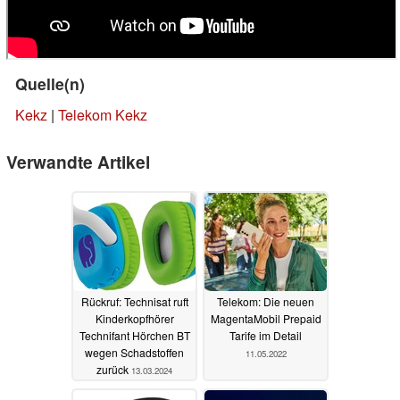
Quelle(n)
Kekz
|
Telekom Kekz
Verwandte Artikel
Rückruf: Technisat ruft
Telekom: Die neuen
Kinderkopfhörer
MagentaMobil Prepaid
Technifant Hörchen BT
Tarife im Detail
wegen Schadstoffen
11.05.2022
zurück
13.03.2024