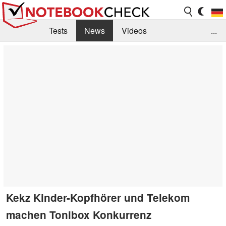
Tests
News
Videos
...
Benchmarks & Tech
Externe Tests
Kaufberatung
Deals
Suche
Jobs
Forum
Kekz Kinder-Kopfhörer und Telekom
machen Tonibox Konkurrenz