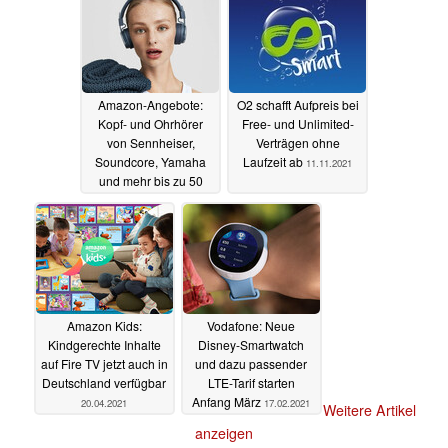
Amazon-Angebote:
O2 schafft Aufpreis bei
Kopf- und Ohrhörer
Free- und Unlimited-
von Sennheiser,
Verträgen ohne
Soundcore, Yamaha
Laufzeit ab
11.11.2021
und mehr bis zu 50
Prozent reduziert
15.11.2021
Amazon Kids:
Vodafone: Neue
Kindgerechte Inhalte
Disney-Smartwatch
auf Fire TV jetzt auch in
und dazu passender
Deutschland verfügbar
LTE-Tarif starten
Anfang März
20.04.2021
17.02.2021
Weitere Artikel
anzeigen