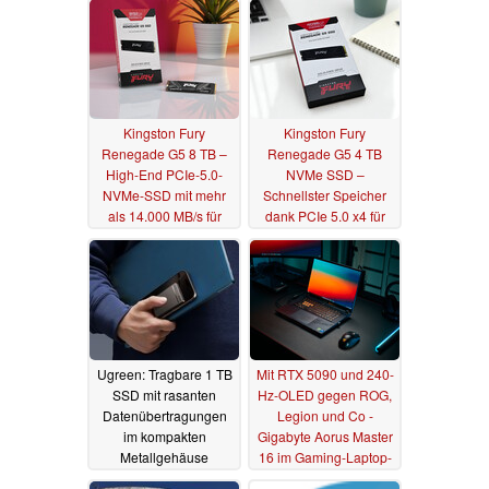
Kingston Fury
Kingston Fury
Renegade G5 8 TB –
Renegade G5 4 TB
High-End PCIe-5.0-
NVMe SSD –
NVMe-SSD mit mehr
Schnellster Speicher
als 14.000 MB/s für
dank PCIe 5.0 x4 für
Gaming & Workstations
Gamer & Kreative
im Test
23.12.2025
18.06.2025
Ugreen: Tragbare 1 TB
Mit RTX 5090 und 240-
SSD mit rasanten
Hz-OLED gegen ROG,
Datenübertragungen
Legion und Co -
im kompakten
Gigabyte Aorus Master
Metallgehäuse
16 im Gaming-Laptop-
Test
10.06.2025
01.06.2025