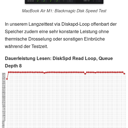
MacBook Air M1: Blackmagic Disk Speed Test
In unserem Langzeittest via Diskspd-Loop offenbart der
Speicher zudem eine sehr konstante Leistung ohne
thermische Drosselung oder sonstigen Einbrüche
während der Testzeit.
Dauerleistung Lesen: DiskSpd Read Loop, Queue
Depth 8
3995
3910
3825
3740
3655
3570
3485
3400
3315
3230
3145
3060
2975
2890
2805
2720
2635
2550
2465
2380
2295
2210
2125
2040
1955
1870
1785
1700
1615
1530
1445
1360
1275
1190
1105
1020
935
850
765
680
595