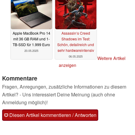
Apple MacBook Pro 14
Assassin‘s Creed
mit 36 GB RAM und 1-
Shadows im Test:
TB-SSD für 1.999 Euro
Schön, detailreich und
sehr hardwareintensiv
20.05.2025
06.05.2025
Weitere Artikel
anzeigen
Kommentare
Fragen, Anregungen, zusätzliche Informationen zu diesem
Artikel? - Uns interessiert Deine Meinung (auch ohne
Anmeldung möglich)!
Diesen Artikel kommentieren / Antworten