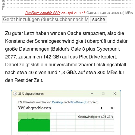
510
425
340
255
170
85
0
PicoDrive portable SSD
; diskspd 2.0.17 f:
Ø4054 (3640.24-4068.47) MB/s
Zu guter Letzt haben wir den Cache strapaziert, also die
Konstanz der Schreibgeschwindigkeit überprüft und dafür
große Datenmengen (Baldur's Gate 3 plus Cyberpunk
2077, zusammen 142 GB) auf das PicoDrive kopiert.
Dabei zeigt sich ein nur verschmerzbarer Leistungsabfall
nach etwa 40 s von rund 1,3 GB/s auf etwa 800 MB/s für
den Rest der Zeit.