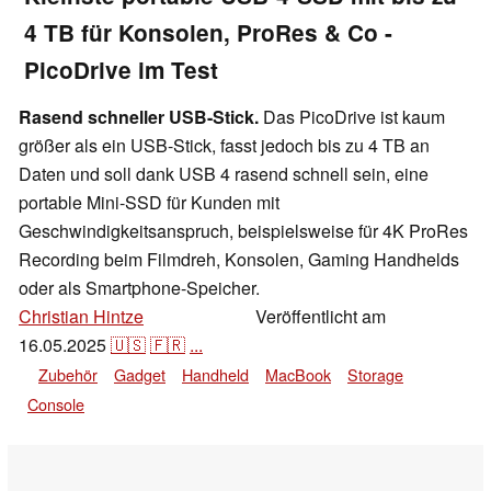
4 TB für Konsolen, ProRes & Co -
PicoDrive im Test
Rasend schneller USB-Stick.
Das PicoDrive ist kaum
größer als ein USB-Stick, fasst jedoch bis zu 4 TB an
Daten und soll dank USB 4 rasend schnell sein, eine
portable Mini-SSD für Kunden mit
Geschwindigkeitsanspruch, beispielsweise für 4K ProRes
Recording beim Filmdreh, Konsolen, Gaming Handhelds
oder als Smartphone-Speicher.
Christian Hintze
Veröffentlicht am
,
👁
Enrico Frahn
16.05.2025
🇺🇸
🇫🇷
...
Zubehör
Gadget
Handheld
MacBook
Storage
Console