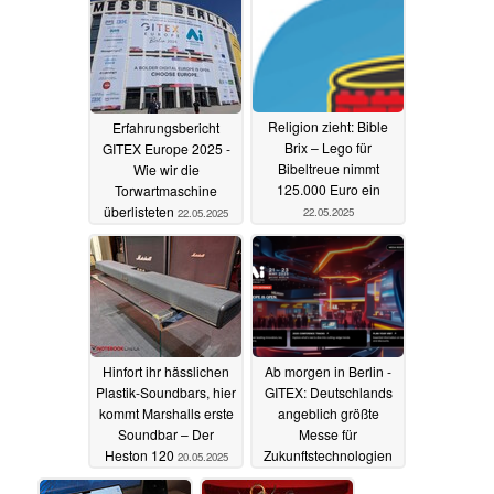
Religion zieht: Bible
Erfahrungsbericht
Brix – Lego für
GITEX Europe 2025 -
Bibeltreue nimmt
Wie wir die
125.000 Euro ein
Torwartmaschine
überlisteten
22.05.2025
22.05.2025
Hinfort ihr hässlichen
Ab morgen in Berlin -
Plastik-Soundbars, hier
GITEX: Deutschlands
kommt Marshalls erste
angeblich größte
Soundbar – Der
Messe für
Heston 120
Zukunftstechnologien
20.05.2025
20.05.2025