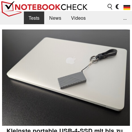
Tests
News
Videos
...
Benchmarks & Tech
Externe Tests
Kaufberatung
Deals
Suche
Jobs
Forum
Kleinste portable USB-4-SSD mit bis zu