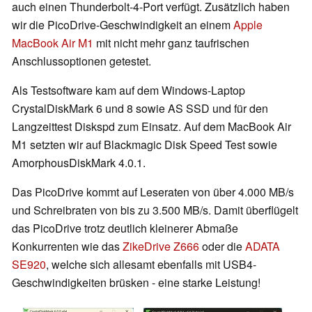
auch einen Thunderbolt-4-Port verfügt. Zusätzlich haben
wir die PicoDrive-Geschwindigkeit an einem
Apple
MacBook Air M1
mit nicht mehr ganz taufrischen
Anschlussoptionen getestet.
Als Testsoftware kam auf dem Windows-Laptop
CrystalDiskMark 6 und 8 sowie AS SSD und für den
Langzeittest Diskspd zum Einsatz. Auf dem MacBook Air
M1 setzten wir auf Blackmagic Disk Speed Test sowie
AmorphousDiskMark 4.0.1.
Das PicoDrive kommt auf Leseraten von über 4.000 MB/s
und Schreibraten von bis zu 3.500 MB/s. Damit überflügelt
das PicoDrive trotz deutlich kleinerer Abmaße
Konkurrenten wie das
ZikeDrive Z666
oder die
ADATA
SE920
, welche sich allesamt ebenfalls mit USB4-
Geschwindigkeiten brüsken - eine starke Leistung!