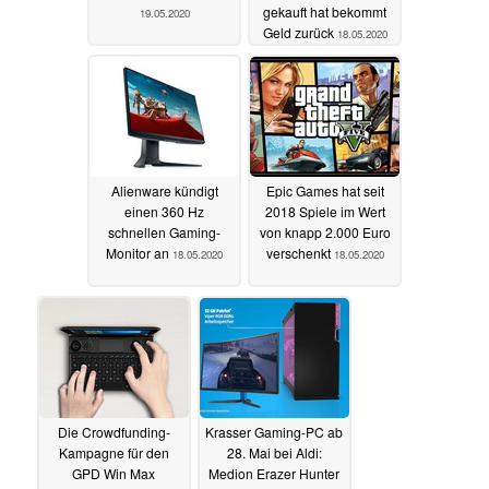
gekauft hat bekommt
19.05.2020
Geld zurück
18.05.2020
Alienware kündigt
Epic Games hat seit
einen 360 Hz
2018 Spiele im Wert
schnellen Gaming-
von knapp 2.000 Euro
Monitor an
verschenkt
18.05.2020
18.05.2020
Die Crowdfunding-
Krasser Gaming-PC ab
Kampagne für den
28. Mai bei Aldi:
GPD Win Max
Medion Erazer Hunter