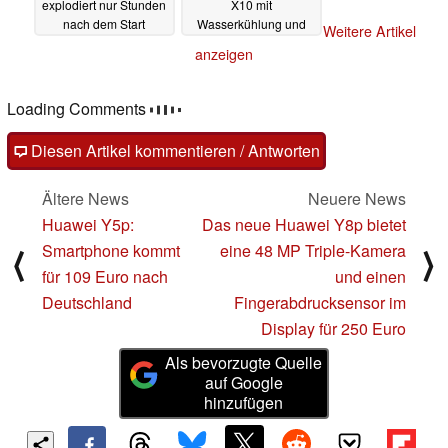
explodiert nur Stunden
X10 mit
nach dem Start
Wasserkühlung und
Weitere Artikel
Top-Ausstattung ist 19
18.05.2020
anzeigen
kg schwer
18.05.2020
Loading Comments
Diesen Artikel kommentieren / Antworten
Ältere News
Neuere News
Huawei Y5p:
Das neue Huawei Y8p bietet
Smartphone kommt
eine 48 MP Triple-Kamera
⟨
⟩
für 109 Euro nach
und einen
Deutschland
Fingerabdrucksensor im
Display für 250 Euro
Als bevorzugte Quelle
auf Google
hinzufügen