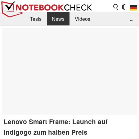
Tests
News
Videos
...
Benchmarks & Tech
Externe Tests
Kaufberatung
Deals
Suche
Jobs
Forum
Lenovo Smart Frame: Launch auf
Indigogo zum halben Preis