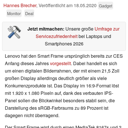
Hannes Brecher
,
Veröffentlicht am
18.05.2020
Gadget
Monitor
Deal
Jetzt mitmachen:
Unsere große
Umfrage zur
Servicezufriedenheit
bei Laptops und
Smartphones 2026
Lenovo hat den Smart Frame ursprünglich bereits zur CES
Anfang dieses Jahres
vorgestellt
. Dabei handelt es sich
um einen digitalen Bilderrahmen, der mit einem 21,5 Zoll
großen Display allerdings deutlich größer als viele
Konkurrenzprodukte ist. Das Display im 16:9-Format löst
mit 1.920 x 1.080 Pixeln auf, dank des verbauten IPS-
Panel sollen die Blickwinkel besonders stabil sein, die
Darstellung des sRGB-Farbraums zu 89 Prozent ist
dagegen nicht überragend.
Der Smart Frame wird durch einen MediaTek 8167s und 2