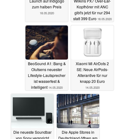
Launch auf Indigogo
Wilkins PX7 Over-Ear-
zum halben Preis
Kopfhörer mit ANC
gibt's jetzt für nur 294
18.05.2020
statt 399 Euro
18.05.2020
BeoSound A1: Bang &
Xiaomi Mi AirDots 2
Olufsens neuester
SE: Neue AirPods-
Lifestyle-Lautsprecher
Alterantive für nur
ist wasserfest &
knapp 20 Euro
intelligent
14.05.2020
14.05.2020
Die neueste Soundbar
Die Apple Stores in
von Sony verspricht
Deutschland öffnen am