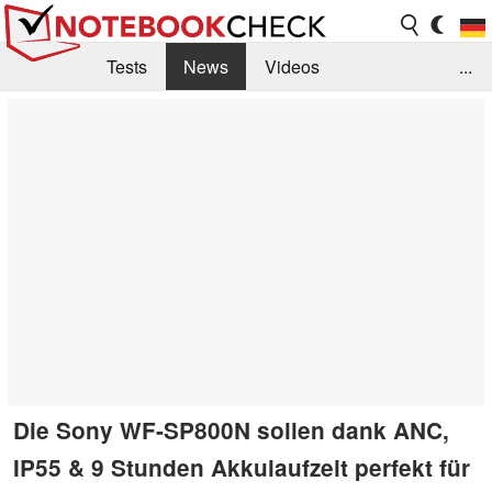
Tests
News
Videos
...
Benchmarks & Tech
Externe Tests
Kaufberatung
Deals
Suche
Jobs
Forum
Die Sony WF-SP800N sollen dank ANC,
IP55 & 9 Stunden Akkulaufzeit perfekt für