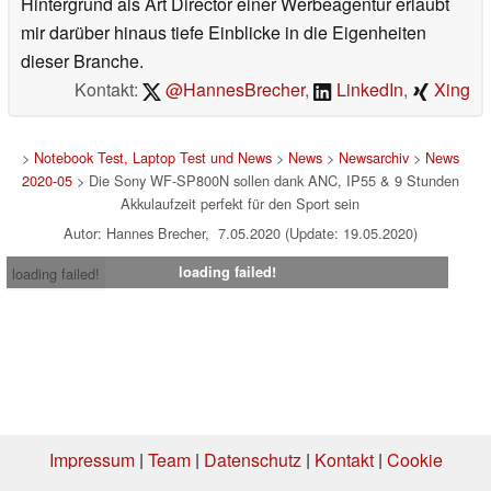
Hintergrund als Art Director einer Werbeagentur erlaubt
mir darüber hinaus tiefe Einblicke in die Eigenheiten
dieser Branche.
Kontakt:
@HannesBrecher
,
LinkedIn
,
Xing
>
Notebook Test, Laptop Test und News
>
News
>
Newsarchiv
>
News
2020-05
> Die Sony WF-SP800N sollen dank ANC, IP55 & 9 Stunden
Akkulaufzeit perfekt für den Sport sein
Autor: Hannes Brecher, 7.05.2020 (Update: 19.05.2020)
loading failed!
loading failed!
Impressum
|
Team
|
Datenschutz
|
Kontakt
|
Cookie
Einstellungen
| 06.08.2026 08:21