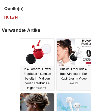
Quelle(n)
Huawei
Verwandte Artikel
In 4 Farben: Huawai
Huawei FreeBuds 4i
FreeBuds 4 könnten
True Wireless In-Ear-
bereits im Mai den
Kopfhörer im Video
neuen FreeBuds 4i
15.03.2021
folgen
19.03.2021