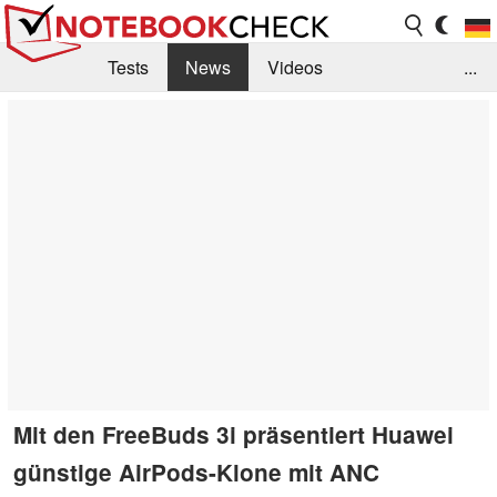
Tests
News
Videos
...
Benchmarks & Tech
Externe Tests
Kaufberatung
Deals
Suche
Jobs
Forum
Mit den FreeBuds 3i präsentiert Huawei
günstige AirPods-Klone mit ANC