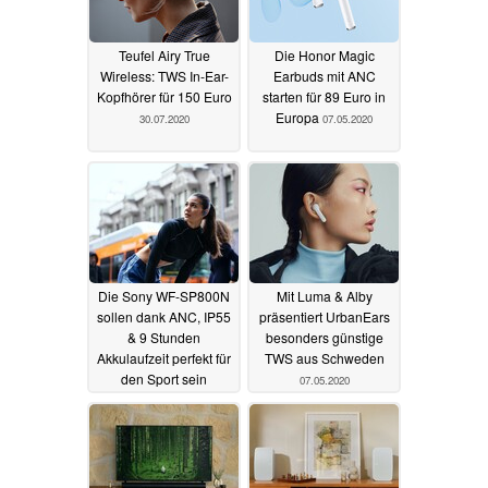
Teufel Airy True
Die Honor Magic
Wireless: TWS In-Ear-
Earbuds mit ANC
Kopfhörer für 150 Euro
starten für 89 Euro in
Europa
30.07.2020
07.05.2020
Die Sony WF-SP800N
Mit Luma & Alby
sollen dank ANC, IP55
präsentiert UrbanEars
& 9 Stunden
besonders günstige
Akkulaufzeit perfekt für
TWS aus Schweden
den Sport sein
07.05.2020
07.05.2020