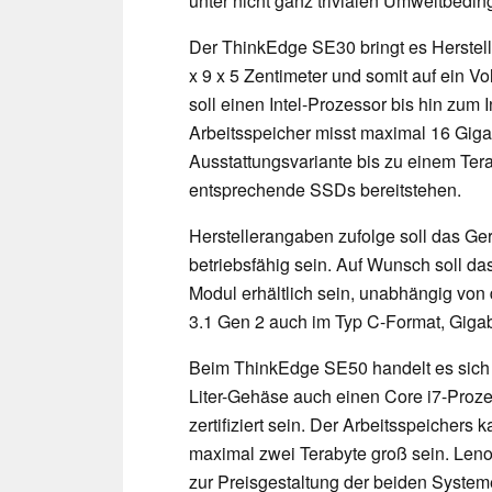
unter nicht ganz trivialen Umweltbedi
Der ThinkEdge SE30 bringt es Herste
x 9 x 5 Zentimeter und somit auf ein V
soll einen Intel-Prozessor bis hin zum
Arbeitsspeicher misst maximal 16 Giga
Ausstattungsvariante bis zu einem Tera
entsprechende SSDs bereitstehen.
Herstellerangaben zufolge soll das Ge
betriebsfähig sein. Auf Wunsch soll 
Modul erhältlich sein, unabhängig von
3.1 Gen 2 auch im Typ C-Format, Gigab
Beim ThinkEdge SE50 handelt es sich 
Liter-Gehäse auch einen Core i7-Proz
zertifiziert sein. Der Arbeitsspeichers
maximal zwei Terabyte groß sein. Lenov
zur Preisgestaltung der beiden Systeme