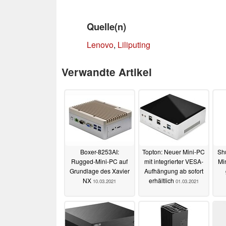
Quelle(n)
Lenovo
,
Liliputing
Verwandte Artikel
Boxer-8253AI:
Topton: Neuer Mini-PC
Sh
Rugged-Mini-PC auf
mit integrierter VESA-
Mi
Grundlage des Xavier
Aufhängung ab sofort
NX
erhältlich
10.03.2021
01.03.2021