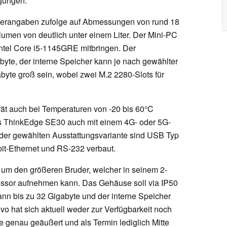
ngungen.
llerangaben zufolge auf Abmessungen von rund 18
olumen von deutlich unter einem Liter. Der Mini-PC
 Intel Core i5-1145GRE mitbringen. Der
byte, der interne Speicher kann je nach gewählter
byte groß sein, wobei zwei M.2 2280-Slots für
rät auch bei Temperaturen von -20 bis 60°C
das ThinkEdge SE30 auch mit einem 4G- oder 5G-
 der gewählten Ausstattungsvariante sind USB Typ
it-Ethernet und RS-232 verbaut.
um den größeren Bruder, welcher in seinem 2-
essor aufnehmen kann. Das Gehäuse soll via IP50
 kann bis zu 32 Gigabyte und der interne Speicher
o hat sich aktuell weder zur Verfügbarkeit noch
 genau geäußert und als Termin lediglich Mitte