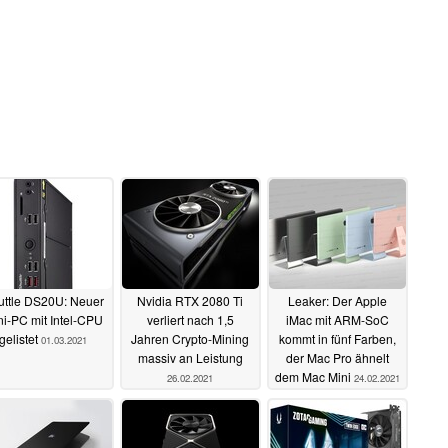
uttle DS20U: Neuer
Nvidia RTX 2080 Ti
Leaker: Der Apple
ni-PC mit Intel-CPU
verliert nach 1,5
iMac mit ARM-SoC
gelistet
Jahren Crypto-Mining
kommt in fünf Farben,
01.03.2021
massiv an Leistung
der Mac Pro ähnelt
dem Mac Mini
26.02.2021
24.02.2021