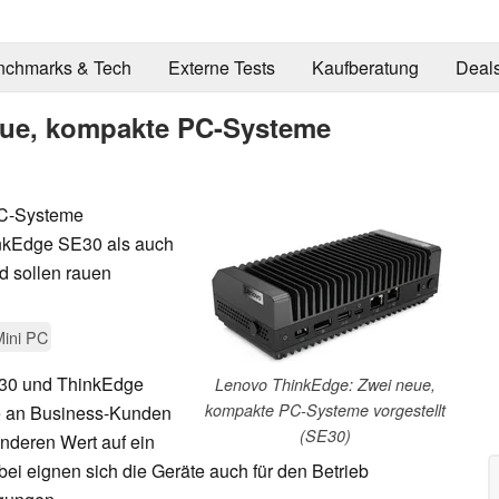
nchmarks & Tech
Externe Tests
Kaufberatung
Deal
eue, kompakte PC-Systeme
PC-Systeme
inkEdge SE30 als auch
d sollen rauen
Mini PC
E30 und ThinkEdge
Lenovo ThinkEdge: Zwei neue,
kompakte PC-Systeme vorgestellt
nie an Business-Kunden
(SE30)
nderen Wert auf ein
i eignen sich die Geräte auch für den Betrieb