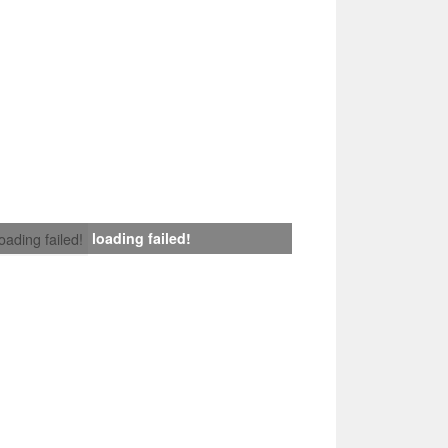
loading failed!
loading failed!