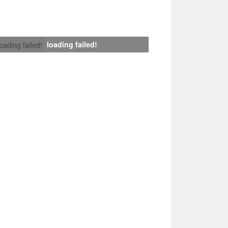
loading failed!
loading failed!