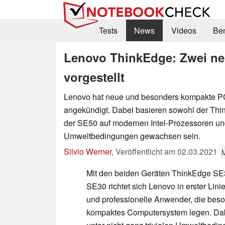
Tests
News
Videos
Be
Lenovo ThinkEdge: Zwei n
vorgestellt
Lenovo hat neue und besonders kompakte 
angekündigt. Dabei basieren sowohl der Th
der SE50 auf modernen Intel-Prozessoren un
Umweltbedingungen gewachsen sein.
Silvio Werner
,
Veröffentlicht am
02.03.2021
Mit den beiden Geräten ThinkEdge S
SE30 richtet sich Lenovo in erster Li
und professionelle Anwender, die beso
kompaktes Computersystem legen. Dabe