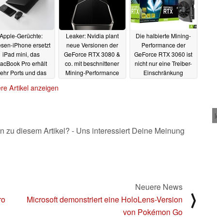
Apple-Gerüchte:
Leaker: Nvidia plant
Die halbierte Mining-
sen-iPhone ersetzt
neue Versionen der
Performance der
iPad mini, das
GeForce RTX 3080 &
GeForce RTX 3060 ist
acBook Pro erhält
co. mit beschnittener
nicht nur eine Treiber-
ehr Ports und das
Mining-Performance
Einschränkung
d Pro ein Mini-LED-
22.02.2021
19.02.2021
re Artikel anzeigen
Display
23.02.2021
n zu diesem Artikel? - Uns interessiert Deine Meinung
Neuere News
⟩
ro
Microsoft demonstriert eine HoloLens-Version
von Pokémon Go