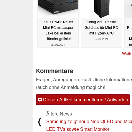
Asus PN41: Neuer
Turing A50: Passiv-
Mini-PC mit Jasper
Gehäuse für Mini-PC
Rie
Lake bei erstem
mit Ryzen-APU
Händler gelistet
M
24.02.2021
m
24.02.2021
iPa
Weite
Kommentare
Fragen, Anregungen, zusätzliche Informatione
(auch ohne Anmeldung möglich)!
Diesen Artikel kommentieren / Antworten
Ältere News
⟨
Samsung zeigt neue Neo QLED und Mic
LED TVs sowie Smart Monitor