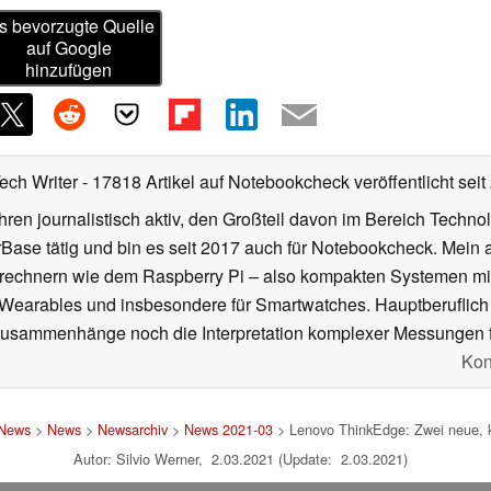
s bevorzugte Quelle
auf Google
hinzufügen
Tech Writer
- 17818 Artikel auf Notebookcheck veröffentlicht
seit
ahren journalistisch aktiv, den Großteil davon im Bereich Techn
se tätig und bin es seit 2017 auch für Notebookcheck. Mein ak
rechnern wie dem Raspberry Pi – also kompakten Systemen mit
n Wearables und insbesondere für Smartwatches. Hauptberuflich
Zusammenhänge noch die Interpretation komplexer Messungen f
Kon
 News
>
News
>
Newsarchiv
>
News 2021-03
> Lenovo ThinkEdge: Zwei neue, 
Autor: Silvio Werner, 2.03.2021 (Update: 2.03.2021)