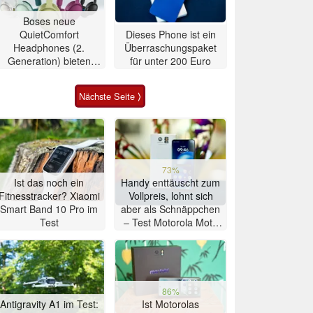
Boses neue
QuietComfort
Dieses Phone ist ein
Headphones (2.
Überraschungspaket
Generation) bieten
für unter 200 Euro
Ultra-Klang für 350
Euro
Nächste Seite ⟩
73%
Ist das noch ein
Handy enttäuscht zum
Fitnesstracker? Xiaomi
Vollpreis, lohnt sich
Smart Band 10 Pro im
aber als Schnäppchen
Test
– Test Motorola Moto
G47 Smartphone
86%
Antigravity A1 im Test:
Ist Motorolas