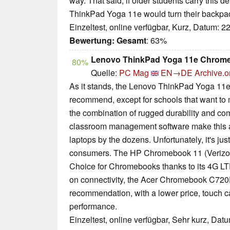
way. That said, if older students carry this de
ThinkPad Yoga 11e would turn their backpac
Einzeltest, online verfügbar, Kurz, Datum: 2
Bewertung:
Gesamt
: 63%
Lenovo ThinkPad Yoga 11e Chrom
80%
Quelle:
PC Mag
EN→DE
Archive.o
As it stands, the Lenovo ThinkPad Yoga 11
recommend, except for schools that want to
the combination of rugged durability and com
classroom management software make this 
laptops by the dozens. Unfortunately, it's just
consumers. The HP Chromebook 11 (Verizon
Choice for Chromebooks thanks to its 4G LTE
on connectivity, the Acer Chromebook C720P
recommendation, with a lower price, touch ca
performance.
Einzeltest, online verfügbar, Sehr kurz, Dat