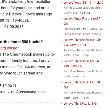
it's a relatively low-resolution
Lenovo Yoga Slim 9 14ILL10
 bang for your buck and aren't
Arc 140V, Lunar Lake Core Ultra 7
258V, 14.00", 1.241 kg
t our Editors' Choice midrange
Lenovo Yoga Pro 7 14ASP
60 13t (13-4003).
G9
um: 01.09.2015
Radeon 880M, Strix / Gorgon Point
Ryzen AI 9 365, 14.50", 1.539 kg
Lenovo ThinkBook 13x IMH
worth almost 500 bucks?
G4, Ultra 9 185H
.org version
Arc 8-Core, Meteor Lake-H Ultra 9
ga 11e Chromebook makes up for
185H, 13.50", 1.16 kg
ssroom-friendly features. Lenovo
Lenovo ThinkBook 13x G4
21KR0008GE
t rotates a full 360 degrees, an
Arc 7-Core, Meteor Lake-H Ultra 5
nd vivid touch screen and
125H, 13.50", 1.2 kg
Lenovo ThinkBook 13x IMH
16.12.2014
G4
tung: 70% Ausstattung: 60%
Arc 7-Core, Meteor Lake-H Ultra 5
125H, 13.50", 1.16 kg
Lenovo ThinkPad L13 G4