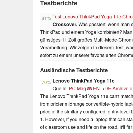
Testberichte
Test Lenovo ThinkPad Yoga 11e Chr
81%
Crossover.
Was passiert, wenn man 
ThinkPad und einem Yoga kombiniert? Man e
günstiges 11 Zoll großes Multi-Mode-Chrome
Verarbeitung. Wir zeigen in diesem Test, 
sofort zu einem unserer favorisierten Chro
Ausländische Testberichte
Lenovo ThinkPad Yoga 11e
70%
Quelle:
PC Mag
EN→DE
Archive.o
The Lenovo ThinkPad Yoga 11e can't match t
from pricier midrange convertible-hybrid lapt
price of the similarly configured, entry-level
1. However, if you need a laptop that can s
of classroom use and life on the road, it'll fit