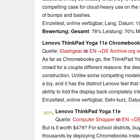
compelling case for cloud-heavy use on the ro
of bumps and bashes.
Einzeltest, online verfügbar, Lang, Datum: 
Bewertung:
Gesamt
: 78% Leistung: 70% Mo
Lenovo ThinkPad Yoga 11e Chromebook
Quelle:
Slashgear
EN→DE
Archive.org v
As far as Chromebooks go, the ThinkPad Yo
crowd for a couple different reasons: the de
construction. Unlike some competing models,
a toy, and it has the distinct Lenovo feel that
ability to fold the display back completely int
Einzeltest, online verfügbar, Sehr kurz, Dat
Lenovo ThinkPad Yoga 11e
80%
Quelle:
Computer Shopper
EN→D
But is it worth $479? For school districts, b
thousands by deploying Chromebooks instea