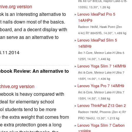
Iris Xe G7 80EUs, Raptor Lake-U i5-
hive.org version
1335U, 13.30", 1.26 kg
s an interesting alternative to
Lenovo IdeaPad Pro 5
14AHP9
t nails down most of the basics.
Radeon 780M, Hawk Point (Zen
board, and a decent display with
4/4c) R7 8845HS, 14.00", 1.489 kg
 serve as an alternative to
Lenovo IdeaPad Slim 5
14IMH9
06.11.2014
Arc 7-Core, Meteor Lake-H Ultra 5
125H, 14.00", 1.446 kg
Lenovo Yoga Slim 7 14IMH9
ook Review: An alternative to
Arc 8-Core, Meteor Lake-H Ultra 7
155H, 14.00", 1.436 kg
Lenovo Yoga Pro 7 14IMH9
chive.org version
Arc 8-Core, Meteor Lake-H Ultra 7
mebook is heavy compared with
155H, 14.50", 1.588 kg
deal for elementary school
Lenovo ThinkPad Z13 Gen 2
ol students tend to be more
Radeon 780M, Phoenix (Zen 4) R7
 the extra weight that comes from
PRO 7840U, 13.30", 1.215 kg
le extra protection goes a long
Lenovo Yoga Slim 7 Carbon
13IRP8