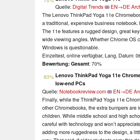
70%
Quelle:
Digital Trends
EN→DE
Arc
The Lenovo ThinkPad Yoga 11e Chromebook i
a traditional, expensive business notebook. I
The 11e features a rugged design, great key
wide viewing angles. Whether Chrome OS can
Windows is questionable.
Einzeltest, online verfügbar, Lang, Datum: 
Bewertung:
Gesamt
: 70%
Lenovo ThinkPad Yoga 11e Chromeb
63%
low-end PCs
Quelle:
Notebookreview.com
EN→DE
Ar
Finally, while the ThinkPad Yoga 11e Chro
other Chromebooks, the extra bumpers are i
children. While middle school and high scho
careful with technology and won’t appreciate
adding more ruggedness to the design, a litt