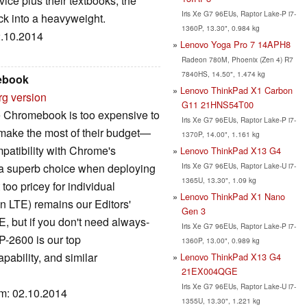
vice plus their textbooks, the
Iris Xe G7 96EUs, Raptor Lake-P i7-
k into a heavyweight.
1360P, 13.30", 0.984 kg
2.10.2014
Lenovo Yoga Pro 7 14APH8
Radeon 780M, Phoenix (Zen 4) R7
7840HS, 14.50", 1.474 kg
ebook
Lenovo ThinkPad X1 Carbon
rg version
G11 21HNS54T00
e Chromebook is too expensive to
Iris Xe G7 96EUs, Raptor Lake-P i7-
 make the most of their budget—
1370P, 14.00", 1.161 kg
patibility with Chrome's
Lenovo ThinkPad X13 G4
Iris Xe G7 96EUs, Raptor Lake-U i7-
a superb choice when deploying
1365U, 13.30", 1.09 kg
 too pricey for individual
Lenovo ThinkPad X1 Nano
 LTE) remains our Editors'
Gen 3
, but if you don't need always-
Iris Xe G7 96EUs, Raptor Lake-P i7-
-2600 is our top
1360P, 13.00", 0.989 kg
pability, and similar
Lenovo ThinkPad X13 G4
21EX004QGE
Iris Xe G7 96EUs, Raptor Lake-U i7-
um: 02.10.2014
1355U, 13.30", 1.221 kg