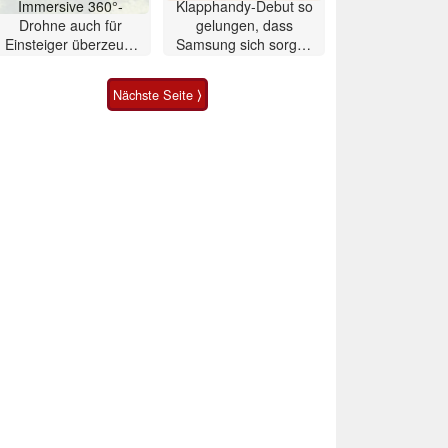
Immersive 360°-
Klapphandy-Debut so
Drohne auch für
gelungen, dass
Einsteiger überzeugt
Samsung sich sorgen
mit Einschränkungen
muss? – Razr Fold
Smartphone im Test
Nächste Seite ⟩