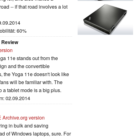
ad -- if that road involves a lot
19.09.2014
bilität: 60%
 Review
ersion
ga 11e stands out from the
sign and the convertible
 the Yoga 11e doesn't look like
 fans will be familiar with. The
o a tablet mode is a big plus.
um: 02.09.2014
E
Archive.org version
uying in bulk and saving
d of Windows laptops, sure. For