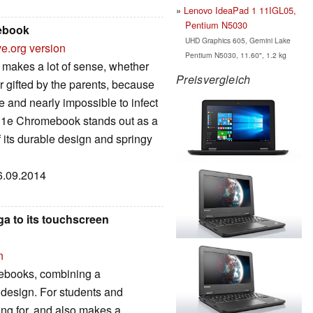
Lenovo IdeaPad 1 11IGL05,
Pentium N5030
ebook
UHD Graphics 605, Gemini Lake
ve.org version
Pentium N5030, 11.60", 1.2 kg
 makes a lot of sense, whether
Preisvergleich
r gifted by the parents, because
 and nearly impossible to infect
1e Chromebook stands out as a
f its durable design and springy
26.09.2014
oga to its touchscreen
n
ebooks, combining a
 design. For students and
ing for, and also makes a