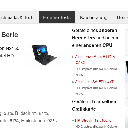
nchmarks & Tech
Externe Tests
Kaufberatung
Deal
Geräte eines
anderen
 Serie
Herstellers
und/oder mit
einer
anderen CPU
eron N3150
ntel HD
Acer TravelMate B117-M-
C2KX
HD Graphics (Braswell), Celeron
N3050
Asus L202SA-FD0041T
HD Graphics (Braswell), Celeron
N3050
Geräte mit der
selben
Grafikkarte
g: 58%, Bildschirm: 81%,
omie: 87%, Emissionen: 93%
HP Stream 13-c100ns
HD Graphics (Braswell), Celeron