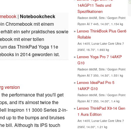
14AGP11 Tests und
Spezifikationen
omebook
|
Notebookcheck
Radeon 840M, Strix / Gorgon Point
ein Chromebook mit einem
Ryzen AI 7 445, 14.00", 1.154 kg
Lenovo ThinkBook Plus Gen6
rhält ein sehr praktisches sowie
Rollable
book mit einer tollen
Arc 140V, Lunar Lake Core Ultra 7
warum das ThinkPad Yoga 11e
258V, 16.70", 1.693 kg
mebooks in 2014 geworden ist.
Lenovo Yoga Pro 7 14AKP
G10
Radeon 860M, Strix / Gorgon Point
Ryzen AI 7 350, 14.50", 1.551 kg
Lenovo IdeaPad Pro 5
rg version
14AKP G10
he performance that you'll get
Radeon 860M, Strix / Gorgon Point
Ryzen AI 7 350, 14.00", 1.4 kg
ops, and it's almost twice the
Lenovo ThinkPad X9-14 Gen
 Dell Inspiron 11 3000 Series 2-in-
1 Aura Edition
tand up to the bumps and bruises
Arc 140V, Lunar Lake Core Ultra 7
 the bill. Although its IPS touch
258V, 14.00", 1.21 kg