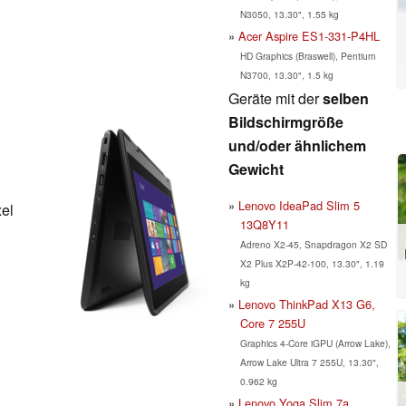
N3050, 13.30", 1.55 kg
Acer Aspire ES1-331-P4HL
HD Graphics (Braswell), Pentium
N3700, 13.30", 1.5 kg
Geräte mit der
selben
Bildschirmgröße
und/oder ähnlichem
Gewicht
Lenovo IdeaPad Slim 5
xel
13Q8Y11
Adreno X2-45, Snapdragon X2 SD
X2 Plus X2P-42-100, 13.30", 1.19
kg
Lenovo ThinkPad X13 G6,
Core 7 255U
Graphics 4-Core iGPU (Arrow Lake),
Arrow Lake Ultra 7 255U, 13.30",
0.962 kg
Lenovo Yoga Slim 7a