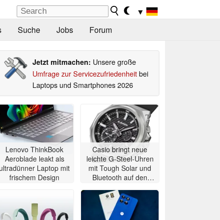
▼
s
Suche
Jobs
Forum
Unsere große
Jetzt mitmachen:
Umfrage zur Servicezufriedenheit
bei
Laptops und Smartphones 2026
Lenovo ThinkBook
Casio bringt neue
Aeroblade leakt als
leichte G-Steel-Uhren
ultradünner Laptop mit
mit Tough Solar und
frischem Design
Bluetooth auf den
Markt