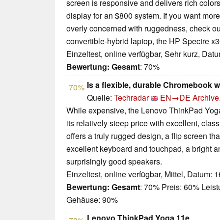
screen is responsive and delivers rich colors, 
display for an $800 system. If you want more
overly concerned with ruggedness, check ou
convertible-hybrid laptop, the HP Spectre x3
Einzeltest, online verfügbar, Sehr kurz, Dat
Bewertung:
Gesamt
: 70%
Is a flexible, durable Chromebook 
70%
Quelle:
Techradar
EN→DE
Archive
While expensive, the Lenovo ThinkPad Yo
its relatively steep price with excellent, cla
offers a truly rugged design, a flip screen tha
excellent keyboard and touchpad, a bright a
surprisingly good speakers.
Einzeltest, online verfügbar, Mittel, Datum: 
Bewertung:
Gesamt
: 70% Preis: 60% Leis
Gehäuse: 90%
Lenovo ThinkPad Yoga 11e