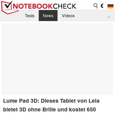
Tests
News
Videos
...
Benchmarks & Tech
Externe Tests
Kaufberatung
Deals
Suche
Jobs
Forum
Lume Pad 3D: Dieses Tablet von Leia
bietet 3D ohne Brille und kostet 650