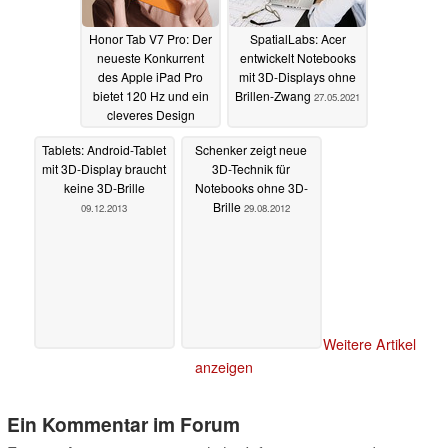
Honor Tab V7 Pro: Der
SpatialLabs: Acer
neueste Konkurrent
entwickelt Notebooks
des Apple iPad Pro
mit 3D-Displays ohne
bietet 120 Hz und ein
Brillen-Zwang
27.05.2021
cleveres Design
13.08.2021
Tablets: Android-Tablet
Schenker zeigt neue
mit 3D-Display braucht
3D-Technik für
keine 3D-Brille
Notebooks ohne 3D-
Brille
09.12.2013
29.08.2012
Weitere Artikel
anzeigen
Ein Kommentar im Forum