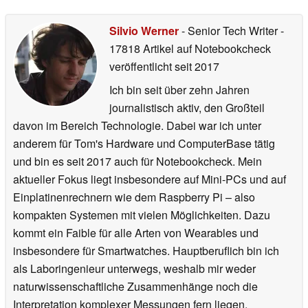
Silvio Werner
- Senior Tech Writer
-
17818 Artikel auf Notebookcheck
veröffentlicht
seit 2017
Ich bin seit über zehn Jahren
journalistisch aktiv, den Großteil
davon im Bereich Technologie. Dabei war ich unter
anderem für Tom's Hardware und ComputerBase tätig
und bin es seit 2017 auch für Notebookcheck. Mein
aktueller Fokus liegt insbesondere auf Mini-PCs und auf
Einplatinenrechnern wie dem Raspberry Pi – also
kompakten Systemen mit vielen Möglichkeiten. Dazu
kommt ein Faible für alle Arten von Wearables und
insbesondere für Smartwatches. Hauptberuflich bin ich
als Laboringenieur unterwegs, weshalb mir weder
naturwissenschaftliche Zusammenhänge noch die
Interpretation komplexer Messungen fern liegen.