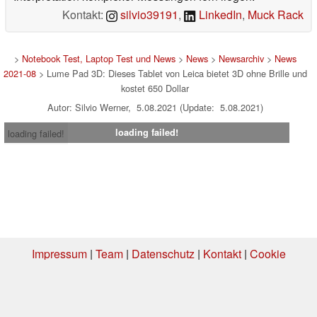
Kontakt:
silvio39191
,
LinkedIn
,
Muck Rack
>
Notebook Test, Laptop Test und News
>
News
>
Newsarchiv
>
News
2021-08
> Lume Pad 3D: Dieses Tablet von Leica bietet 3D ohne Brille und
kostet 650 Dollar
Autor: Silvio Werner, 5.08.2021 (Update: 5.08.2021)
loading failed!
loading failed!
Impressum
|
Team
|
Datenschutz
|
Kontakt
|
Cookie
Einstellungen
| 06.08.2026 20:41
* Beim Kauf über einen Affiliate-Link kann Notebookcheck eine Vergütung
erhalten. Vielen Dank für Ihre Unterstützung!.