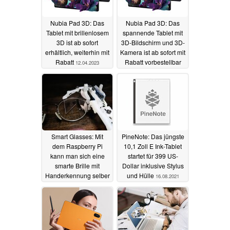
Nubia Pad 3D: Das
Nubia Pad 3D: Das
Tablet mit brillenlosem
spannende Tablet mit
3D ist ab sofort
3D-Bildschirm und 3D-
erhältlich, weiterhin mit
Kamera ist ab sofort mit
Rabatt
Rabatt vorbestellbar
12.04.2023
23.03.2023
Smart Glasses: Mit
PineNote: Das jüngste
dem Raspberry Pi
10,1 Zoll E Ink-Tablet
kann man sich eine
startet für 399 US-
smarte Brille mit
Dollar inklusive Stylus
Handerkennung selber
und Hülle
16.08.2021
bauen
25.09.2021