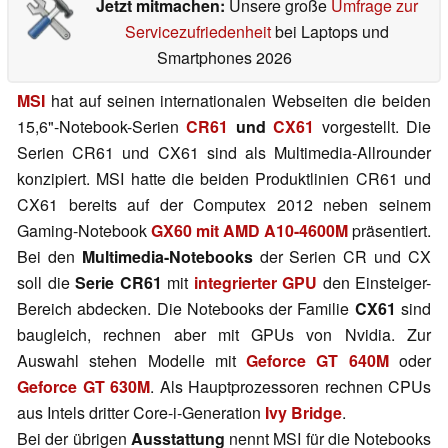
Jetzt mitmachen:
Unsere große
Umfrage zur
Servicezufriedenheit
bei Laptops und
Smartphones 2026
MSI
hat auf seinen internationalen Webseiten die beiden
15,6"-Notebook-Serien
CR61
und
CX61
vorgestellt. Die
Serien CR61 und CX61 sind als Multimedia-Allrounder
konzipiert. MSI hatte die beiden Produktlinien CR61 und
CX61 bereits auf der Computex 2012 neben seinem
Gaming-Notebook
GX60 mit AMD A10-4600M
präsentiert.
Bei den
Multimedia-Notebooks
der Serien CR und CX
soll die
Serie CR61
mit
integrierter GPU
den Einsteiger-
Bereich abdecken. Die Notebooks der Familie
CX61
sind
baugleich, rechnen aber mit GPUs von Nvidia. Zur
Auswahl stehen Modelle mit
Geforce GT 640M
oder
Geforce GT 630M
. Als Hauptprozessoren rechnen CPUs
aus Intels dritter Core-i-Generation
Ivy Bridge
.
Bei der übrigen
Ausstattung
nennt MSI für die Notebooks