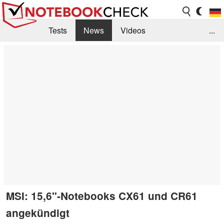
Tests
News
Videos
...
Benchmarks & Tech
Externe Tests
Kaufberatung
Deals
Suche
Jobs
Forum
MSI: 15,6"-Notebooks CX61 und CR61
angekündigt