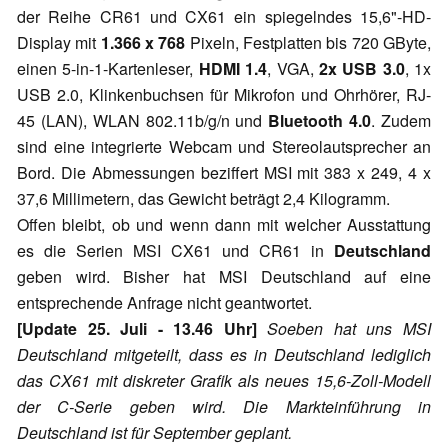
der Reihe CR61 und CX61 ein spiegelndes 15,6"-HD-
Display mit
1.366 x 768
Pixeln, Festplatten bis 720 GByte,
einen 5-in-1-Kartenleser,
HDMI 1.4
, VGA,
2x USB 3.0
, 1x
USB 2.0, Klinkenbuchsen für Mikrofon und Ohrhörer, RJ-
45 (LAN), WLAN 802.11b/g/n und
Bluetooth 4.0
. Zudem
sind eine integrierte Webcam und Stereolautsprecher an
Bord. Die Abmessungen beziffert MSI mit 383 x 249, 4 x
37,6 Millimetern, das Gewicht beträgt 2,4 Kilogramm.
Offen bleibt, ob und wenn dann mit welcher Ausstattung
es die Serien MSI CX61 und CR61 in
Deutschland
geben wird. Bisher hat MSI Deutschland auf eine
entsprechende Anfrage nicht geantwortet.
[Update 25. Juli - 13.46 Uhr]
Soeben hat uns MSI
Deutschland mitgeteilt, dass es in Deutschland lediglich
das CX61 mit diskreter Grafik als neues 15,6-Zoll-Modell
der C-Serie geben wird. Die Markteinführung in
Deutschland ist für September geplant.